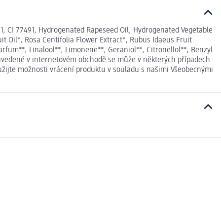
891, CI 77491, Hydrogenated Rapeseed Oil, Hydrogenated Vegetable
t Oil*, Rosa Centifolia Flower Extract*, Rubus Idaeus Fruit
fum**, Linalool**, Limonene**, Geraniol**, Citronellol**, Benzyl
je uvedené v internetovém obchodě se může v některých případech
yužijte možnosti vrácení produktu v souladu s našimi Všeobecnými