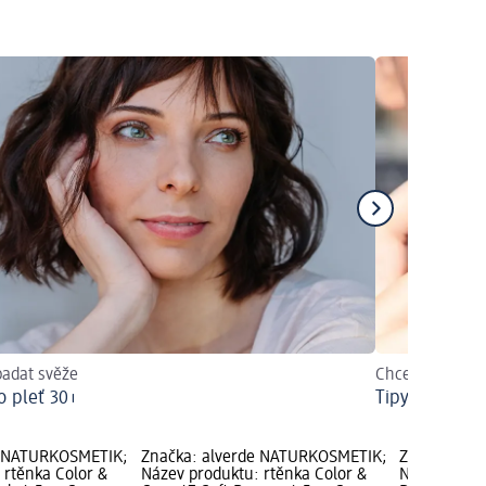
padat svěže
Chcete mít krá
o pleť 30+
Tipy a triky p
e NATURKOSMETIK;
Značka: alverde NATURKOSMETIK;
Značka: al
 rtěnka Color &
Název produktu: rtěnka Color &
Název produ