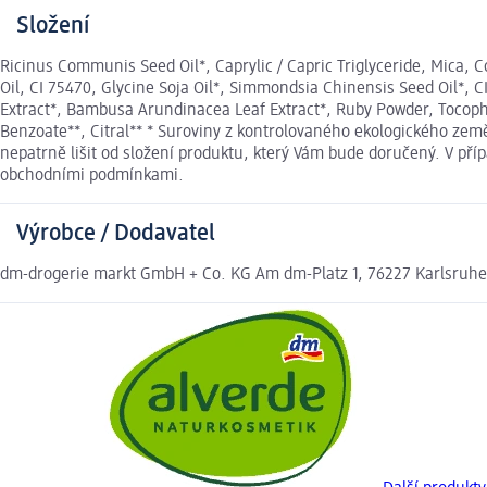
Složení
Ricinus Communis Seed Oil*, Caprylic / Capric Triglyceride, Mica, 
Oil, CI 75470, Glycine Soja Oil*, Simmondsia Chinensis Seed Oil*, C
Extract*, Bambusa Arundinacea Leaf Extract*, Ruby Powder, Tocopher
Benzoate**, Citral** * Suroviny z kontrolovaného ekologického zem
nepatrně lišit od složení produktu, který Vám bude doručený. V př
obchodními podmínkami.
Výrobce / Dodavatel
dm-drogerie markt GmbH + Co. KG Am dm-Platz 1, 76227 Karlsruh