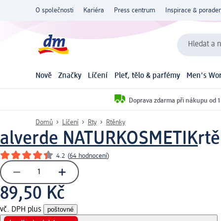
O společnosti
Kariéra
Press centrum
Inspirace & poraden
Hledat a n
Nově
Značky
Líčení
Pleť, tělo & parfémy
Men's Wor
Doprava zdarma při nákupu od 1
Domů
Líčení
Rty
Rtěnky
alverde NATURKOSMETIK
rt
4.2
(
64 hodnocení
)
89,50 Kč
vč. DPH plus
poštovné