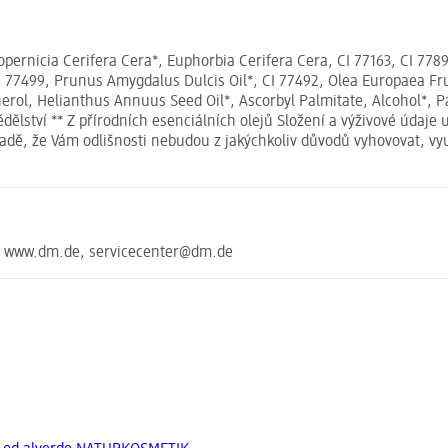
Copernicia Cerifera Cera*, Euphorbia Cerifera Cera, CI 77163, CI 77
I 77499, Prunus Amygdalus Dulcis Oil*, CI 77492, Olea Europaea Frui
ol, Helianthus Annuus Seed Oil*, Ascorbyl Palmitate, Alcohol*, Par
ědělství ** Z přírodních esenciálních olejů Složení a výživové úda
ípadě, že Vám odlišnosti nebudou z jakýchkoliv důvodů vyhovovat, v
e www.dm.de, servicecenter@dm.de