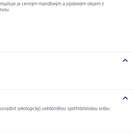
rozmazluje je cenným mandlovým a jojobovým olejem z
arvou.
i usnadnit (ekologicky) uvědomělou spotřebitelskou volbu.