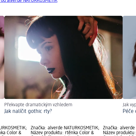
y od alverde NATURKOSMETIK
Překvapte dramatickým vzhledem
Jak vy
Jak nalíčit gothic rty?
Péče 
TURKOSMETIK;
Značka: alverde NATURKOSMETIK;
Značka: alverd
nka Color &
Název produktu: rtěnka Color &
Název produktu: