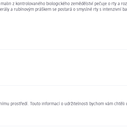
a malin z kontrolovaného biologického zemědělství pečuje o rty a 
erály a rubínovým práškem se postará o smyslné rty s intenzivní b
ivotnímu prostředí. Touto informací o udržitelnosti bychom vám chtěl