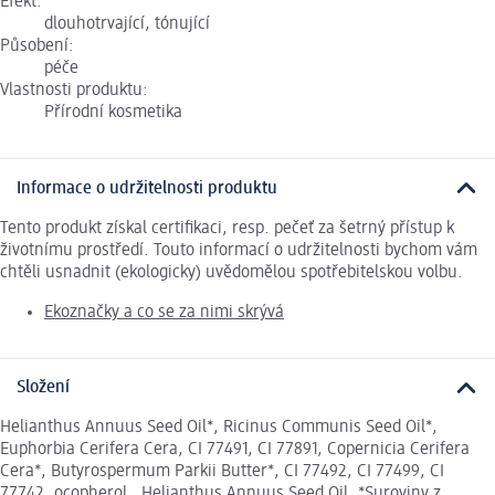
Efekt:
dlouhotrvající, tónující
Působení:
péče
Vlastnosti produktu:
Přírodní kosmetika
Informace o udržitelnosti produktu
Tento produkt získal certifikaci, resp. pečeť za šetrný přístup k
životnímu prostředí. Touto informací o udržitelnosti bychom vám
chtěli usnadnit (ekologicky) uvědomělou spotřebitelskou volbu.
Ekoznačky a co se za nimi skrývá
Složení
Helianthus Annuus Seed Oil*, Ricinus Communis Seed Oil*,
Euphorbia Cerifera Cera, CI 77491, CI 77891, Copernicia Cerifera
Cera*, Butyrospermum Parkii Butter*, CI 77492, CI 77499, CI
77742, ocopherol , Helianthus Annuus Seed Oil. *Suroviny z