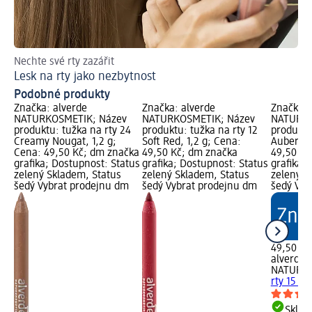
Nechte své rty zazářit
Ch
Lesk na rty jako nezbytnost
Ti
Podobné produkty
Značka: alverde
Značka: alverde
Značka: 
NATURKOSMETIK; Název
NATURKOSMETIK; Název
NATURKO
produktu: tužka na rty 24
produktu: tužka na rty 12
produktu
Creamy Nougat, 1,2 g;
Soft Red, 1,2 g; Cena:
Aubergin
Cena: 49,50 Kč; dm značka
49,50 Kč; dm značka
49,50 Kč
grafika; Dostupnost: Status
grafika; Dostupnost: Status
grafika;
zelený Skladem, Status
zelený Skladem, Status
zelený S
šedý Vybrat prodejnu dm
šedý Vybrat prodejnu dm
šedý Vyb
49,50 Kč
alverde
NATURK
rty 15 Au
Skla