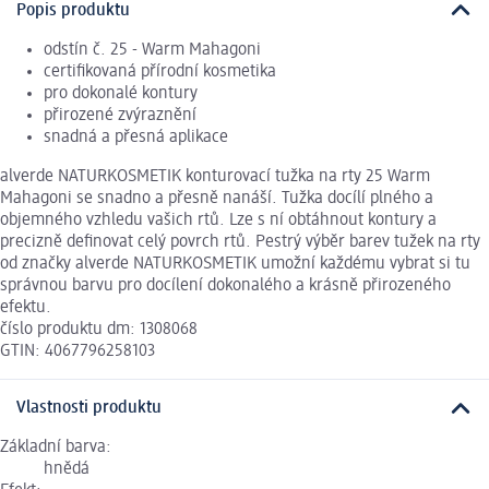
Popis produktu
odstín č. 25 - Warm Mahagoni
certifikovaná přírodní kosmetika
pro dokonalé kontury
přirozené zvýraznění
snadná a přesná aplikace
alverde NATURKOSMETIK konturovací tužka na rty 25 Warm
Mahagoni se snadno a přesně nanáší. Tužka docílí plného a
objemného vzhledu vašich rtů. Lze s ní obtáhnout kontury a
precizně definovat celý povrch rtů. Pestrý výběr barev tužek na rty
od značky alverde NATURKOSMETIK umožní každému vybrat si tu
správnou barvu pro docílení dokonalého a krásně přirozeného
efektu.
číslo produktu dm: 1308068
GTIN: 4067796258103
Vlastnosti produktu
Základní barva:
hnědá