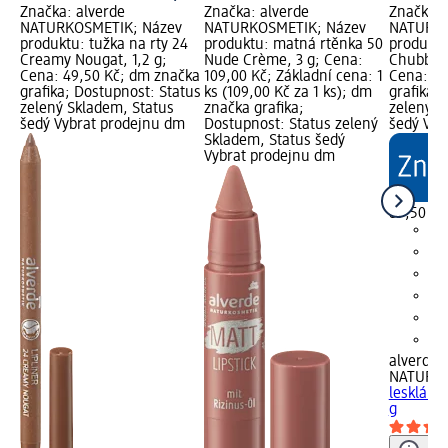
Značka: alverde
Značka: alverde
Značka: 
NATURKOSMETIK; Název
NATURKOSMETIK; Název
NATURKO
produktu: tužka na rty 24
produktu: matná rtěnka 50
produktu
Creamy Nougat, 1,2 g;
Nude Crème, 3 g; Cena:
Chubby 5
Cena: 49,50 Kč; dm značka
109,00 Kč; Základní cena: 1
Cena: 89
grafika; Dostupnost: Status
ks (109,00 Kč za 1 ks); dm
grafika;
zelený Skladem, Status
značka grafika;
zelený S
šedý Vybrat prodejnu dm
Dostupnost: Status zelený
šedý Vyb
Skladem, Status šedý
Vybrat prodejnu dm
89,50 Kč
alverde
NATURK
lesklá C
g