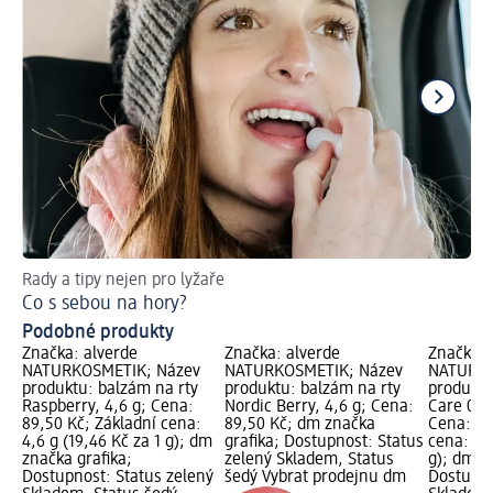
Rady a tipy nejen pro lyžaře
Ob
Co s sebou na hory?
Ja
Podobné produkty
Značka: alverde
Značka: alverde
Značka: 
NATURKOSMETIK; Název
NATURKOSMETIK; Název
NATURKO
produktu: balzám na rty
produktu: balzám na rty
produktu
Raspberry, 4,6 g; Cena:
Nordic Berry, 4,6 g; Cena:
Care 08 
89,50 Kč; Základní cena:
89,50 Kč; dm značka
Cena: 89
4,6 g (19,46 Kč za 1 g); dm
grafika; Dostupnost: Status
cena: 4,6
značka grafika;
zelený Skladem, Status
g); dm z
Dostupnost: Status zelený
šedý Vybrat prodejnu dm
Dostupno