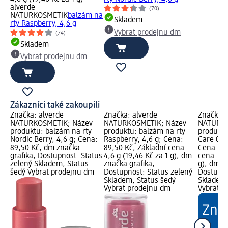
alverde
(70)
NATURKOSMETIK
balzám na
Skladem
rty Raspberry, 4,6 g
Vybrat prodejnu dm
(74)
Skladem
Vybrat prodejnu dm
Zákazníci také zakoupili
Značka: alverde
Značka: alverde
Značka: 
NATURKOSMETIK; Název
NATURKOSMETIK; Název
NATURKO
produktu: balzám na rty
produktu: balzám na rty
produktu
Nordic Berry, 4,6 g; Cena:
Raspberry, 4,6 g; Cena:
Care 08 
89,50 Kč; dm značka
89,50 Kč; Základní cena:
Cena: 89
grafika; Dostupnost: Status
4,6 g (19,46 Kč za 1 g); dm
cena: 4,6
zelený Skladem, Status
značka grafika;
g); dm z
šedý Vybrat prodejnu dm
Dostupnost: Status zelený
Dostupno
Skladem, Status šedý
Skladem,
Vybrat prodejnu dm
Vybrat p