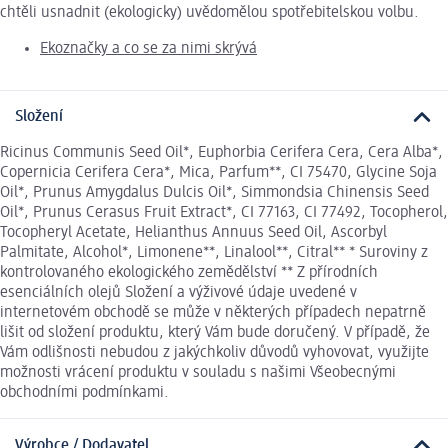
chtěli usnadnit (ekologicky) uvědomělou spotřebitelskou volbu.
Ekoznačky a co se za nimi skrývá
Složení
Ricinus Communis Seed Oil*, Euphorbia Cerifera Cera, Cera Alba*,
Copernicia Cerifera Cera*, Mica, Parfum**, CI 75470, Glycine Soja
Oil*, Prunus Amygdalus Dulcis Oil*, Simmondsia Chinensis Seed
Oil*, Prunus Cerasus Fruit Extract*, CI 77163, CI 77492, Tocopherol,
Tocopheryl Acetate, Helianthus Annuus Seed Oil, Ascorbyl
Palmitate, Alcohol*, Limonene**, Linalool**, Citral** * Suroviny z
kontrolovaného ekologického zemědělství ** Z přírodních
esenciálních olejů Složení a výživové údaje uvedené v
internetovém obchodě se může v některých případech nepatrně
lišit od složení produktu, který Vám bude doručený. V případě, že
Vám odlišnosti nebudou z jakýchkoliv důvodů vyhovovat, využijte
možnosti vrácení produktu v souladu s našimi Všeobecnými
obchodními podmínkami.
Výrobce / Dodavatel