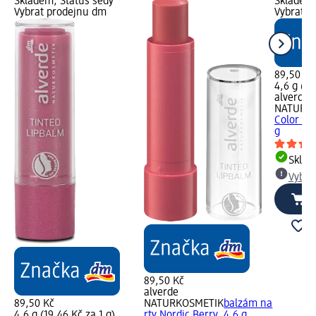
Skladem, Status šedý
Skladem,
Vybrat prodejnu dm
Vybrat p
89,50 Kč
4,6 g (19
alverde
NATURK
Color & 
g
Skla
Vybra
89,50 Kč
alverde
89,50 Kč
NATURKOSMETIK
balzám na
4,6 g (19,46 Kč za 1 g)
rty Nordic Berry, 4,6 g