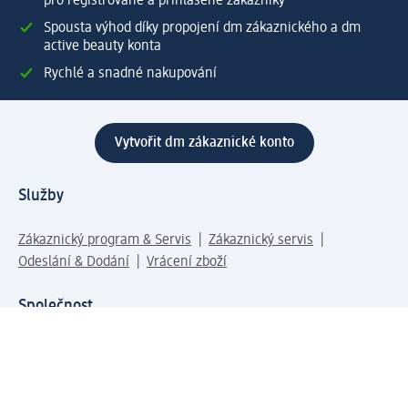
pro registrované a přihlášené zákazníky
Spousta výhod díky propojení dm zákaznického a dm
active beauty konta
Rychlé a snadné nakupování
Vytvořit dm zákaznické konto
Služby
Zákaznický program & Servis
Zákaznický servis
Odeslání & Dodání
Vrácení zboží
Společnost
O společnosti
Společenská odpovědnost
Kariéra
Press centrum