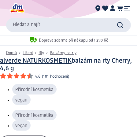
Hledat a najít
Doprava zdarma při nákupu od 1 290 Kč
Domů
Líčení
Rty
Balzámy na rty
alverde NATURKOSMETIK
balzám na rty Cherry,
4,6 g
4.6
(
101 hodnocení
)
Přírodní kosmetika
vegan
Přírodní kosmetika
vegan