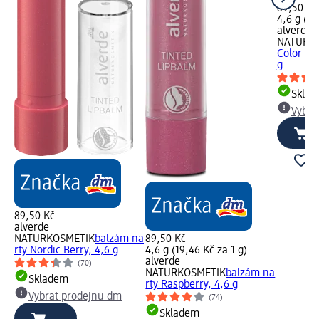
89,50 Kč
4,6 g (19
alverde
NATURK
Color & 
g
Skla
Vybra
89,50 Kč
alverde
NATURKOSMETIK
balzám na
89,50 Kč
rty Nordic Berry, 4,6 g
4,6 g (19,46 Kč za 1 g)
alverde
(70)
NATURKOSMETIK
balzám na
Skladem
rty Raspberry, 4,6 g
Vybrat prodejnu dm
(74)
Skladem