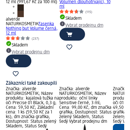
a
12 ml (991,67 Kč za 100 ml)
Volumen dlouhotrvající, 10
 12
ml
(115)
Skladem
alverde
NATURKOSMETIK
řasenka
Vybrat prodejnu dm
Nothing but Volume černá,
12 ml
(237)
Skladem
Vybrat prodejnu dm
Zákazníci také zakoupili
Značka: alverde
Značka: alverde
Značka: 
NATURKOSMETIK; Název
NATURKOSMETIK; Název
NATURKO
produktu: kajalová tužka na
produktu: oční linky
produktu
oči Precise 01 Black, 0,3 g;
Sensitive černé, 3 ml;
oči 01 če
Cena: 59,50 Kč; Základní
Cena: 99,00 Kč; dm značka
49,50 Kč
cena: 1 ks (59,50 Kč za 1
grafika; Dostupnost: Status
grafika;
ks); dm značka grafika;
zelený Skladem, Status
zelený S
Dostupnost: Status zelený
šedý Vybrat prodejnu dm
šedý Vyb
Skladem, Status šedý