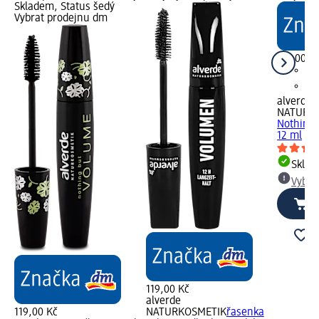
Skladem, Status šedý
Vybrat prodejnu dm
119,00 K
alverde
NATURK
Nothing 
12 ml
Skla
Vybra
119,00 Kč
alverde
119,00 Kč
NATURKOSMETIK
řasenka