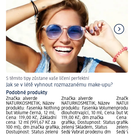
S těmito tipy zůstane vaše líčení perfektní
Tip
Jak se v létě vyhnout rozmazanému make-upu?
Ja
Podobné produkty
Značka: alverde
Značka: alverde
Značka: 
NATURKOSMETIK; Název
NATURKOSMETIK; Název
NATURKO
produktu: řasenka Nothing
produktu: řasenka Volumen
produktu
 12
but Volume černá, 12 ml;
dlouhotrvající, 10 ml; Cena:
but Volu
Cena: 119,00 Kč; Základní
119,00 Kč; dm značka
Cena: 11
cena: 12 ml (991,67 Kč za
grafika; Dostupnost: Status
grafika;
ný
100 ml); dm značka grafika;
zelený Skladem, Status
zelený S
Dostupnost: Status zelený
šedý Vybrat prodejnu dm
šedý Vyb