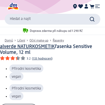
Hledat a najít
Doprava zdarma při nákupu od 1 290 Kč
Domů
Líčení
Oční make-up
Řasenky
alverde NATURKOSMETIK
řasenka Sensitive
Volume, 12 ml
3.2
(
133 hodnocení
)
Přírodní kosmetika
vegan
Přírodní kosmetika
vegan