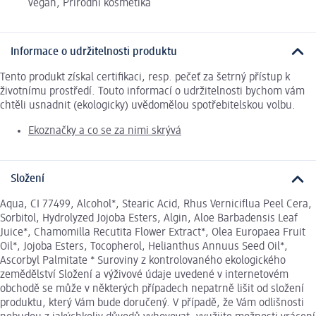
vegan, Přírodní kosmetika
Informace o udržitelnosti produktu
Tento produkt získal certifikaci, resp. pečeť za šetrný přístup k
životnímu prostředí. Touto informací o udržitelnosti bychom vám
chtěli usnadnit (ekologicky) uvědomělou spotřebitelskou volbu.
Ekoznačky a co se za nimi skrývá
Složení
Aqua, CI 77499, Alcohol*, Stearic Acid, Rhus Verniciflua Peel Cera,
Sorbitol, Hydrolyzed Jojoba Esters, Algin, Aloe Barbadensis Leaf
Juice*, Chamomilla Recutita Flower Extract*, Olea Europaea Fruit
Oil*, Jojoba Esters, Tocopherol, Helianthus Annuus Seed Oil*,
Ascorbyl Palmitate * Suroviny z kontrolovaného ekologického
zemědělství Složení a výživové údaje uvedené v internetovém
obchodě se může v některých případech nepatrně lišit od složení
produktu, který Vám bude doručený. V případě, že Vám odlišnosti