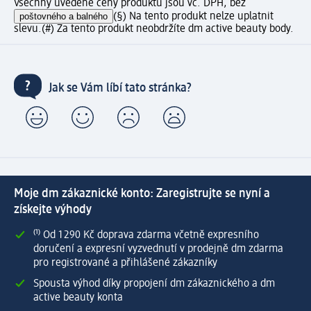
Všechny uvedené ceny produktů jsou vč. DPH, bez
poštovného a balného
(§) Na tento produkt nelze uplatnit
slevu.
(#) Za tento produkt neobdržíte dm active beauty body.
Jak se Vám líbí tato stránka?
Moje dm zákaznické konto: Zaregistrujte se nyní a
získejte výhody
⁽¹⁾ Od 1 290 Kč doprava zdarma včetně expresního
doručení a expresní vyzvednutí v prodejně dm zdarma
pro registrované a přihlášené zákazníky
Spousta výhod díky propojení dm zákaznického a dm
active beauty konta