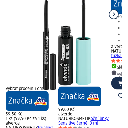
49,50 Kč
alverde
NATURK
tužka na 
Skla
Vybra
Vybrat prodejnu dm
99,00 Kč
59,50 Kč
alverde
1 ks (59,50 Kč za 1 ks)
NATURKOSMETIK
oční linky
alverde
Sensitive černé, 3 ml