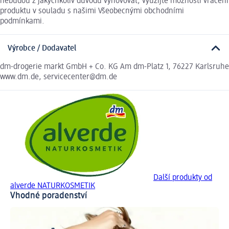
nebudou z jakýchkoliv důvodů vyhovovat, využijte možnosti vrácení
produktu v souladu s našimi Všeobecnými obchodními
podmínkami.
Výrobce / Dodavatel
dm-drogerie markt GmbH + Co. KG Am dm-Platz 1, 76227 Karlsruhe
www.dm.de, servicecenter@dm.de
Další produkty od
alverde NATURKOSMETIK
Vhodné poradenství