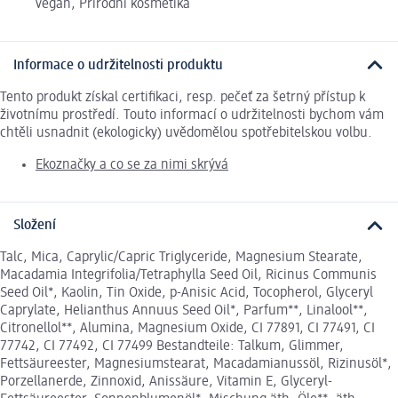
vegan, Přírodní kosmetika
Informace o udržitelnosti produktu
Tento produkt získal certifikaci, resp. pečeť za šetrný přístup k
životnímu prostředí. Touto informací o udržitelnosti bychom vám
chtěli usnadnit (ekologicky) uvědomělou spotřebitelskou volbu.
Ekoznačky a co se za nimi skrývá
Složení
Talc, Mica, Caprylic/Capric Triglyceride, Magnesium Stearate,
Macadamia Integrifolia/Tetraphylla Seed Oil, Ricinus Communis
Seed Oil*, Kaolin, Tin Oxide, p-Anisic Acid, Tocopherol, Glyceryl
Caprylate, Helianthus Annuus Seed Oil*, Parfum**, Linalool**,
Citronellol**, Alumina, Magnesium Oxide, CI 77891, CI 77491, CI
77742, CI 77492, CI 77499 Bestandteile: Talkum, Glimmer,
Fettsäureester, Magnesiumstearat, Macadamianussöl, Rizinusöl*,
Porzellanerde, Zinnoxid, Anissäure, Vitamin E, Glyceryl-