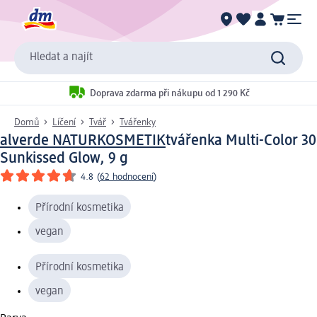
Hledat a najít
Doprava zdarma při nákupu od 1 290 Kč
Domů
Líčení
Tvář
Tvářenky
alverde NATURKOSMETIK
tvářenka Multi-Color 30
Sunkissed Glow, 9 g
4.8
(
62 hodnocení
)
Přírodní kosmetika
vegan
Přírodní kosmetika
vegan