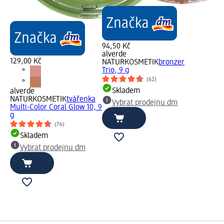
94,50 Kč
alverde
129,00 Kč
NATURKOSMETIK
bronzer
Trio, 9 g
(62)
Skladem
alverde
NATURKOSMETIK
tvářenka
Vybrat prodejnu dm
Multi-Color Coral Glow 10, 9
g
(76)
Skladem
Vybrat prodejnu dm