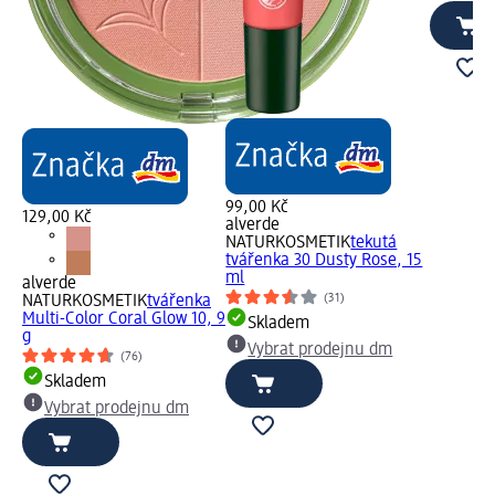
99,00 Kč
129,00 Kč
alverde
NATURKOSMETIK
tekutá
tvářenka 30 Dusty Rose, 15
ml
alverde
(31)
NATURKOSMETIK
tvářenka
Multi-Color Coral Glow 10, 9
Skladem
g
Vybrat prodejnu dm
(76)
Skladem
Vybrat prodejnu dm