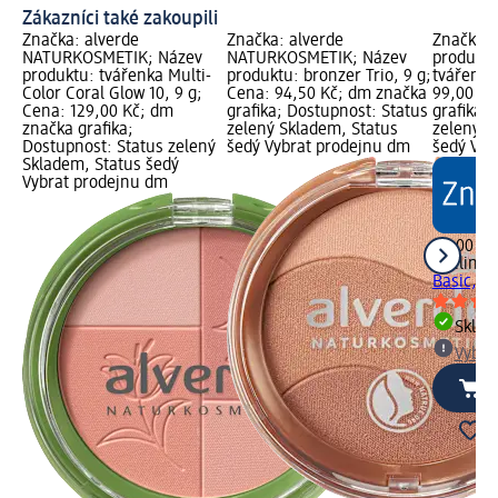
Zákazníci také zakoupili
Značka: alverde
Značka: alverde
Značka: 
NATURKOSMETIK; Název
NATURKOSMETIK; Název
produktu
produktu: tvářenka Multi-
produktu: bronzer Trio, 9 g;
tvářenku
Color Coral Glow 10, 9 g;
Cena: 94,50 Kč; dm značka
99,00 Kč
Cena: 129,00 Kč; dm
grafika; Dostupnost: Status
grafika;
značka grafika;
zelený Skladem, Status
zelený S
Dostupnost: Status zelený
šedý Vybrat prodejnu dm
šedý Vyb
Skladem, Status šedý
Vybrat prodejnu dm
99,00 Kč
ebelin
št
Basic, 1 
Skla
Vybra