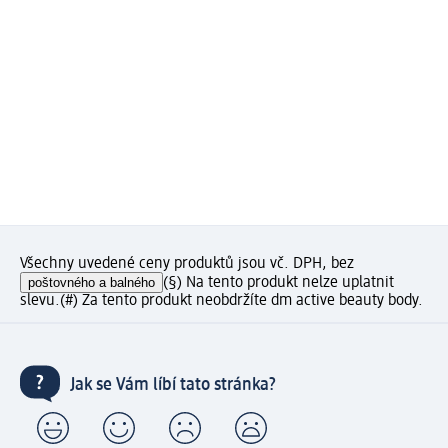
Všechny uvedené ceny produktů jsou vč. DPH, bez
poštovného a balného
(§) Na tento produkt nelze uplatnit
slevu.
(#) Za tento produkt neobdržíte dm active beauty body.
Jak se Vám líbí tato stránka?