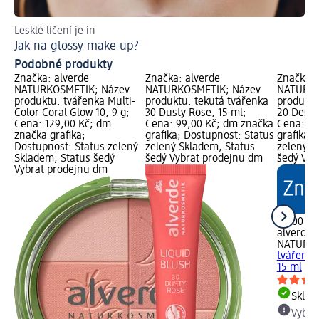
Lesklé líčení je in
Ob
Jak na glossy make-up?
Ja
Podobné produkty
Značka: alverde
Značka: alverde
Značka: 
NATURKOSMETIK; Název
NATURKOSMETIK; Název
NATURKO
produktu: tvářenka Multi-
produktu: tekutá tvářenka
produktu
Color Coral Glow 10, 9 g;
30 Dusty Rose, 15 ml;
20 Deser
Cena: 129,00 Kč; dm
Cena: 99,00 Kč; dm značka
Cena: 99
značka grafika;
grafika; Dostupnost: Status
grafika;
Dostupnost: Status zelený
zelený Skladem, Status
zelený S
Skladem, Status šedý
šedý Vybrat prodejnu dm
šedý Vyb
Vybrat prodejnu dm
99,00 Kč
alverde
NATURK
tvářenka
15 ml
Skla
Vybra