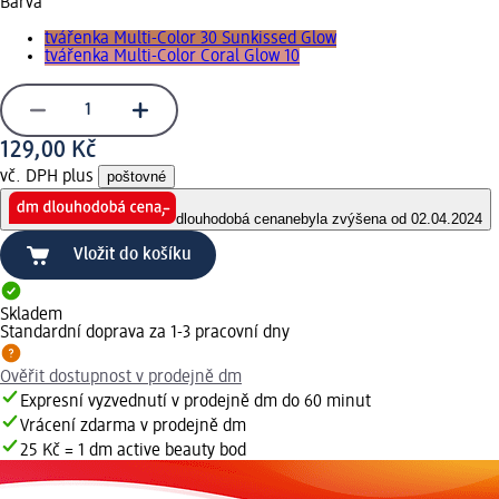
Barva
tvářenka Multi-Color 30 Sunkissed Glow
tvářenka Multi-Color Coral Glow 10
129,00 Kč
vč. DPH plus
poštovné
dlouhodobá cena
nebyla zvýšena od 02.04.2024
Vložit do košíku
Skladem
Standardní doprava za 1-3 pracovní dny
Ověřit dostupnost v prodejně dm
Expresní vyzvednutí v prodejně dm do 60 minut
Vrácení zdarma v prodejně dm
25 Kč = 1 dm active beauty bod