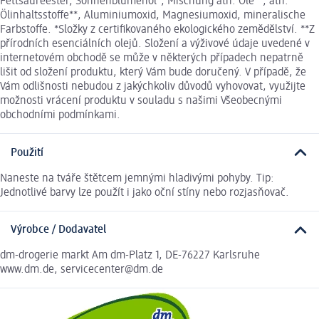
Fettsäureester, Sonnenblumenöl*, Mischung äth. Öle**, äth.
Ölinhaltsstoffe**, Aluminiumoxid, Magnesiumoxid, mineralische
Farbstoffe. *Složky z certifikovaného ekologického zemědělství. **Z
přírodních esenciálních olejů. Složení a výživové údaje uvedené v
internetovém obchodě se může v některých případech nepatrně
lišit od složení produktu, který Vám bude doručený. V případě, že
Vám odlišnosti nebudou z jakýchkoliv důvodů vyhovovat, využijte
možnosti vrácení produktu v souladu s našimi Všeobecnými
obchodními podmínkami.
Použití
Naneste na tváře štětcem jemnými hladivými pohyby. Tip:
Jednotlivé barvy lze použít i jako oční stíny nebo rozjasňovač.
Výrobce / Dodavatel
dm-drogerie markt Am dm-Platz 1, DE-76227 Karlsruhe
www.dm.de, servicecenter@dm.de