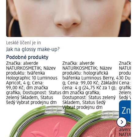
Lesklé líčení je in
Ja
Jak na glossy make-up?
Ma
Podobné produkty
Značka: alverde
Značka: alverde
Značka: 
NATURKOSMETIK; Název
NATURKOSMETIK; Název
NATURKO
produktu: tvářenka
produktu: holografická
produktu
Holographic 10 Luminous
tvářenka Luminous Berry, 4
30 Dusty
Apricot, 4 g; Cena:
g; Cena: 99,00 Kč; Základní
Cena: 99
99,00 Kč; dm značka
cena: 4 g (24,75 Kč za 1 g);
grafika;
grafika; Dostupnost: Status
dm značka grafika;
zelený S
zelený Skladem, Status
Dostupnost: Status zelený
šedý Vyb
šedý Vybrat prodejnu dm
Skladem, Status šedý
Vybrat prodejnu dm
99,00 Kč
alverde
NATURK