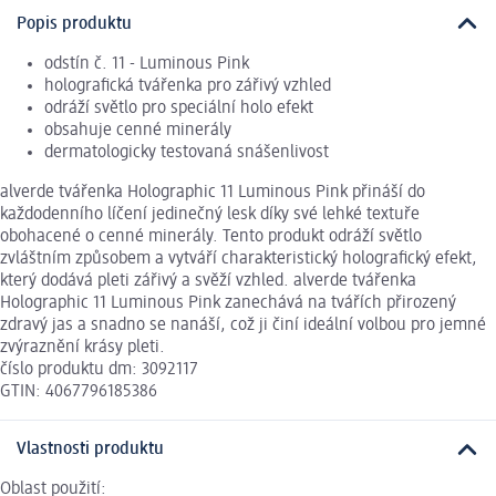
Popis produktu
odstín č. 11 - Luminous Pink
holografická tvářenka pro zářivý vzhled
odráží světlo pro speciální holo efekt
obsahuje cenné minerály
dermatologicky testovaná snášenlivost
alverde tvářenka Holographic 11 Luminous Pink přináší do
každodenního líčení jedinečný lesk díky své lehké textuře
obohacené o cenné minerály. Tento produkt odráží světlo
zvláštním způsobem a vytváří charakteristický holografický efekt,
který dodává pleti zářivý a svěží vzhled. alverde tvářenka
Holographic 11 Luminous Pink zanechává na tvářích přirozený
zdravý jas a snadno se nanáší, což ji činí ideální volbou pro jemné
zvýraznění krásy pleti.
číslo produktu dm: 3092117
GTIN: 4067796185386
Vlastnosti produktu
Oblast použití: