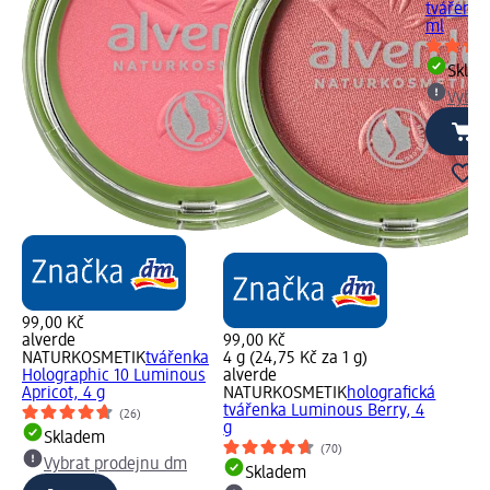
tvářenka
ml
Skla
Vybra
99,00 Kč
alverde
99,00 Kč
NATURKOSMETIK
tvářenka
4 g (24,75 Kč za 1 g)
Holographic 10 Luminous
alverde
Apricot, 4 g
NATURKOSMETIK
holografická
tvářenka Luminous Berry, 4
(26)
g
Skladem
(70)
Vybrat prodejnu dm
Skladem