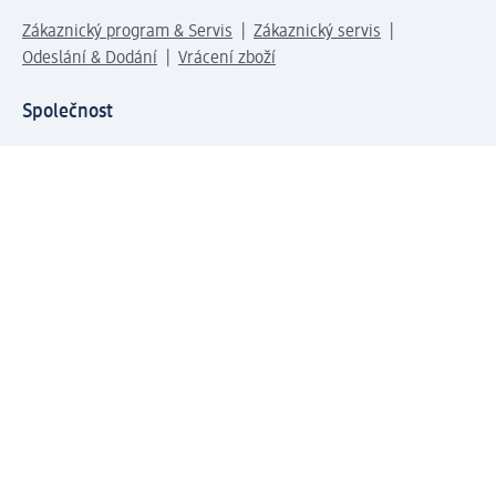
Zákaznický program & Servis
Zákaznický servis
Odeslání & Dodání
Vrácení zboží
Společnost
O společnosti
Společenská odpovědnost
Kariéra
Press centrum
Svět dm
Platební možnosti