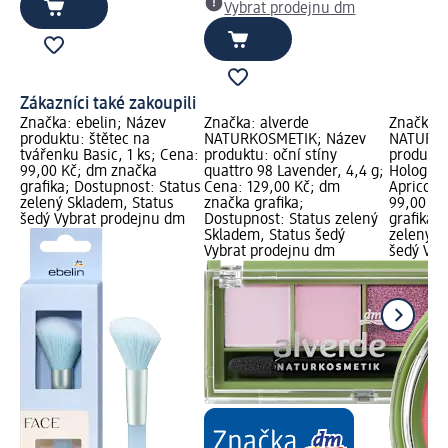
Vybrat prodejnu dm
Zákazníci také zakoupili
Značka: ebelin; Název
Značka: alverde
Značka: 
produktu: štětec na
NATURKOSMETIK; Název
NATURKO
tvářenku Basic, 1 ks; Cena:
produktu: oční stíny
produktu
99,00 Kč; dm značka
quattro 98 Lavender, 4,4 g;
Holograp
grafika; Dostupnost: Status
Cena: 129,00 Kč; dm
Apricot, 
zelený Skladem, Status
značka grafika;
99,00 Kč
šedý Vybrat prodejnu dm
Dostupnost: Status zelený
grafika;
Skladem, Status šedý
zelený S
Vybrat prodejnu dm
šedý Vyb