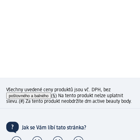
Všechny uvedené ceny produktů jsou vč. DPH, bez
poštovného a balného
(§) Na tento produkt nelze uplatnit
slevu.
(#) Za tento produkt neobdržíte dm active beauty body.
Jak se Vám líbí tato stránka?