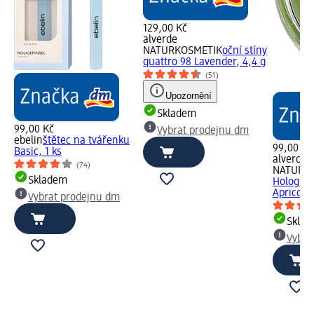
129,00 Kč
alverde
NATURKOSMETIK
oční stíny
quattro 98 Lavender, 4,4 g
(51)
Upozornění
Skladem
99,00 Kč
Vybrat prodejnu dm
ebelin
štětec na tvářenku
99,00 Kč
Basic, 1 ks
alverde
(74)
NATURK
Skladem
Holograp
Apricot, 
Vybrat prodejnu dm
Skla
Vybra