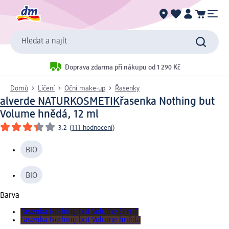
Hledat a najít
Doprava zdarma při nákupu od 1 290 Kč
Domů
Líčení
Oční make-up
Řasenky
alverde NATURKOSMETIK
řasenka Nothing but
Volume hnědá, 12 ml
3.2
(
111 hodnocení
)
BIO
BIO
Barva
řasenka Nothing but Volume černá
řasenka Nothing but Volume hnědá