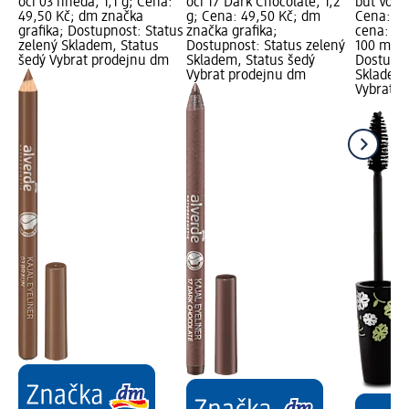
oči 03 hnědá, 1,1 g; Cena:
oči 17 Dark Chocolate, 1,2
but Volu
49,50 Kč; dm značka
g; Cena: 49,50 Kč; dm
Cena: 11
grafika; Dostupnost: Status
značka grafika;
cena: 12
zelený Skladem, Status
Dostupnost: Status zelený
100 ml);
šedý Vybrat prodejnu dm
Skladem, Status šedý
Dostupno
Vybrat prodejnu dm
Skladem,
Vybrat p