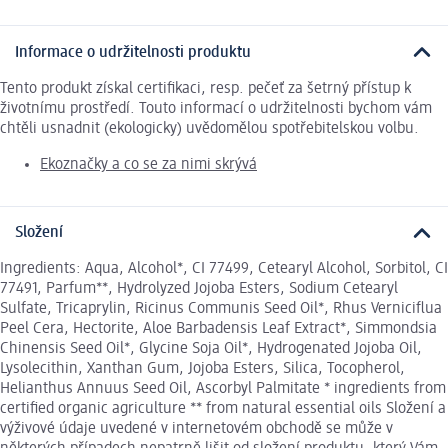
Informace o udržitelnosti produktu
Tento produkt získal certifikaci, resp. pečeť za šetrný přístup k
životnímu prostředí. Touto informací o udržitelnosti bychom vám
chtěli usnadnit (ekologicky) uvědomělou spotřebitelskou volbu.
Ekoznačky a co se za nimi skrývá
Složení
Ingredients: Aqua, Alcohol*, CI 77499, Cetearyl Alcohol, Sorbitol, CI
77491, Parfum**, Hydrolyzed Jojoba Esters, Sodium Cetearyl
Sulfate, Tricaprylin, Ricinus Communis Seed Oil*, Rhus Verniciflua
Peel Cera, Hectorite, Aloe Barbadensis Leaf Extract*, Simmondsia
Chinensis Seed Oil*, Glycine Soja Oil*, Hydrogenated Jojoba Oil,
Lysolecithin, Xanthan Gum, Jojoba Esters, Silica, Tocopherol,
Helianthus Annuus Seed Oil, Ascorbyl Palmitate * ingredients from
certified organic agriculture ** from natural essential oils Složení a
výživové údaje uvedené v internetovém obchodě se může v