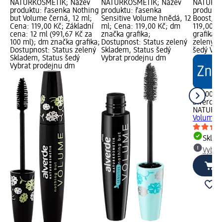
NATURKOSMETIK; Název
NATURKOSMETIK; Název
NATURKO
produktu: řasenka Nothing
produktu: řasenka
produktu
but Volume černá, 12 ml;
Sensitive Volume hnědá, 12
Boost, 1
Cena: 119,00 Kč; Základní
ml; Cena: 119,00 Kč; dm
119,00 K
cena: 12 ml (991,67 Kč za
značka grafika;
grafika;
100 ml); dm značka grafika;
Dostupnost: Status zelený
zelený S
Dostupnost: Status zelený
Skladem, Status šedý
šedý Vyb
Skladem, Status šedý
Vybrat prodejnu dm
Vybrat prodejnu dm
119,00 K
alverde
NATURK
Volume B
Skla
Vybra