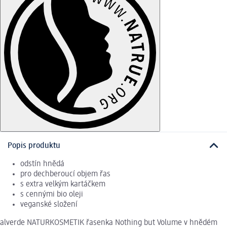
Popis produktu
odstín hnědá
pro dechberoucí objem řas
s extra velkým kartáčkem
s cennými bio oleji
veganské složení
alverde NATURKOSMETIK řasenka Nothing but Volume v hnědém