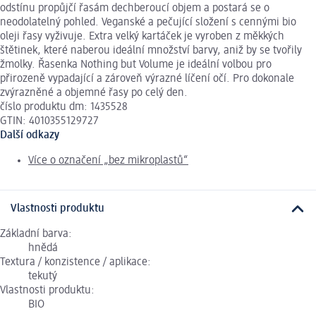
odstínu propůjčí řasám dechberoucí objem a postará se o
neodolatelný pohled. Veganské a pečující složení s cennými bio
oleji řasy vyživuje. Extra velký kartáček je vyroben z měkkých
štětinek, které naberou ideální množství barvy, aniž by se tvořily
žmolky. Řasenka Nothing but Volume je ideální volbou pro
přirozeně vypadající a zároveň výrazné líčení očí. Pro dokonale
zvýrazněné a objemné řasy po celý den.
číslo produktu dm: 1435528
GTIN: 4010355129727
Další odkazy
Více o označení „bez mikroplastů“
Vlastnosti produktu
Základní barva:
hnědá
Textura / konzistence / aplikace:
tekutý
Vlastnosti produktu:
BIO