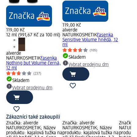
119,00 Kč
119,00 Kč
alverde
12 ml (991,67 Kč za 100 ml)
NATURKOSMETIK
řasenka
Sensitive Volume hnědá, 12
ml
(105)
alverde
Skladem
NATURKOSMETIK
řasenka
Nothing but Volume černá,
Vybrat prodejnu dm
12 ml
(237)
Skladem
Vybrat prodejnu dm
Zákazníci také zakoupili
Značka: alverde
Značka: alverde
Značka: 
NATURKOSMETIK; Název
NATURKOSMETIK; Název
NATURKO
produktu: kajalová tužka na
produktu: kajalová tužka na
produktu