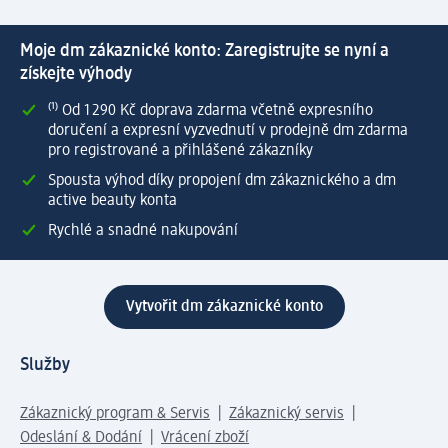
Moje dm zákaznické konto: Zaregistrujte se nyní a
získejte výhody
⁽¹⁾ Od 1 290 Kč doprava zdarma včetně expresního
doručení a expresní vyzvednutí v prodejně dm zdarma
pro registrované a přihlášené zákazníky
Spousta výhod díky propojení dm zákaznického a dm
active beauty konta
Rychlé a snadné nakupování
Vytvořit dm zákaznické konto
Služby
Zákaznický program & Servis
Zákaznický servis
Odeslání & Dodání
Vrácení zboží