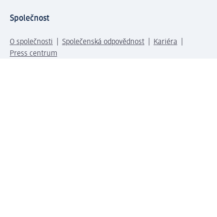
Společnost
O společnosti
Společenská odpovědnost
Kariéra
Press centrum
Svět dm
Platební možnosti
Spojte se s dm