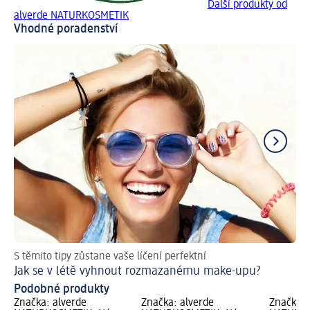
Další produkty od
alverde NATURKOSMETIK
Vhodné poradenství
S těmito tipy zůstane vaše líčení perfektní
Ins
Jak se v létě vyhnout rozmazanému make-upu?
Ja
Podobné produkty
Značka: alverde
Značka: alverde
Značka: 