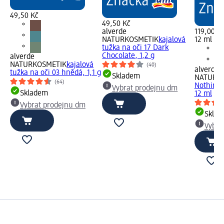
49,50 Kč
49,50 Kč
alverde
119,00 K
NATURKOSMETIK
kajalová
12 ml (99
tužka na oči 17 Dark
Chocolate, 1,2 g
alverde
NATURKOSMETIK
kajalová
(40)
alverde
tužka na oči 03 hnědá, 1,1 g
Skladem
NATURK
(64)
Nothing 
Vybrat prodejnu dm
Skladem
12 ml
Vybrat prodejnu dm
Skla
Vybra