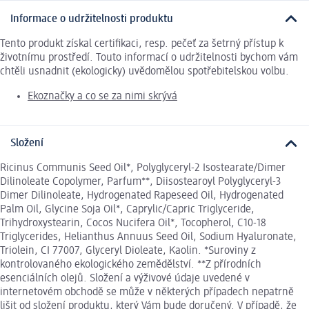
Informace o udržitelnosti produktu
Tento produkt získal certifikaci, resp. pečeť za šetrný přístup k
životnímu prostředí. Touto informací o udržitelnosti bychom vám
chtěli usnadnit (ekologicky) uvědomělou spotřebitelskou volbu.
Ekoznačky a co se za nimi skrývá
Složení
Ricinus Communis Seed Oil*, Polyglyceryl-2 Isostearate/Dimer
Dilinoleate Copolymer, Parfum**, Diisostearoyl Polyglyceryl-3
Dimer Dilinoleate, Hydrogenated Rapeseed Oil, Hydrogenated
Palm Oil, Glycine Soja Oil*, Caprylic/Capric Triglyceride,
Trihydroxystearin, Cocos Nucifera Oil*, Tocopherol, C10-18
Triglycerides, Helianthus Annuus Seed Oil, Sodium Hyaluronate,
Triolein, CI 77007, Glyceryl Dioleate, Kaolin. *Suroviny z
kontrolovaného ekologického zemědělství. **Z přírodních
esenciálních olejů. Složení a výživové údaje uvedené v
internetovém obchodě se může v některých případech nepatrně
lišit od složení produktu, který Vám bude doručený. V případě, že