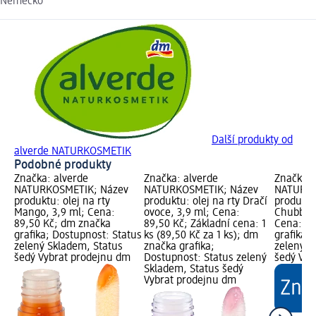
Německo
Další produkty od
alverde NATURKOSMETIK
Podobné produkty
Značka: alverde
Značka: alverde
Značka: 
NATURKOSMETIK; Název
NATURKOSMETIK; Název
NATURKO
produktu: olej na rty
produktu: olej na rty Dračí
produktu
Mango, 3,9 ml; Cena:
ovoce, 3,9 ml; Cena:
Chubby 2
89,50 Kč; dm značka
89,50 Kč; Základní cena: 1
Cena: 89
grafika; Dostupnost: Status
ks (89,50 Kč za 1 ks); dm
grafika;
zelený Skladem, Status
značka grafika;
zelený S
šedý Vybrat prodejnu dm
Dostupnost: Status zelený
šedý Vyb
Skladem, Status šedý
Vybrat prodejnu dm