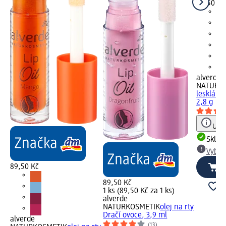
89,50 Kč
alverde
NATURK
lesklá C
2,8 g
Upoz
Skla
Vybra
89,50 Kč
89,50 Kč
1 ks (89,50 Kč za 1 ks)
alverde
NATURKOSMETIK
olej na rty
Dračí ovoce, 3,9 ml
alverde
(13)