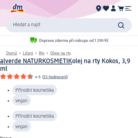
Hledat a najít
Doprava zdarma při nákupu od 1 290 Kč
Domů
Líčení
Rty
Oleje na rty
alverde NATURKOSMETIK
olej na rty Kokos, 3,9
ml
4.6
(
53 hodnocení
)
Přírodní kosmetika
vegan
Přírodní kosmetika
vegan