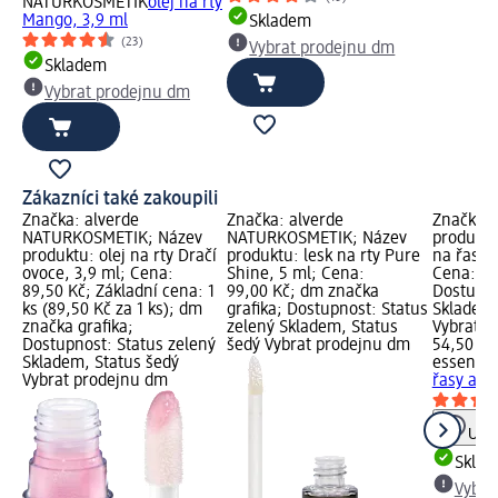
NATURKOSMETIK
olej na rty
Mango, 3,9 ml
Skladem
(23)
Vybrat prodejnu dm
Skladem
Vybrat prodejnu dm
Zákazníci také zakoupili
Značka: alverde
Značka: alverde
Značka: 
NATURKOSMETIK; Název
NATURKOSMETIK; Název
produktu
produktu: olej na rty Dračí
produktu: lesk na rty Pure
na řasy a
ovoce, 3,9 ml; Cena:
Shine, 5 ml; Cena:
Cena: 54
89,50 Kč; Základní cena: 1
99,00 Kč; dm značka
Dostupno
ks (89,50 Kč za 1 ks); dm
grafika; Dostupnost: Status
Skladem,
značka grafika;
zelený Skladem, Status
Vybrat p
Dostupnost: Status zelený
šedý Vybrat prodejnu dm
54,50 Kč
Skladem, Status šedý
essence
Vybrat prodejnu dm
řasy a ob
Upoz
Skla
Vybra