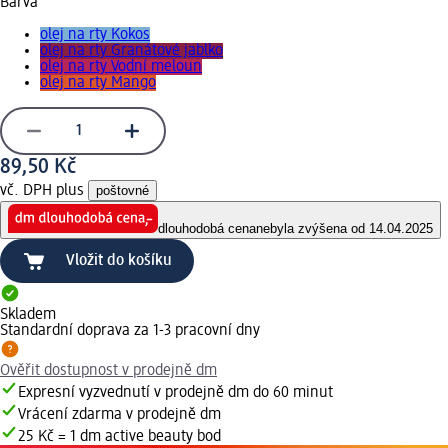
Barva
olej na rty Kokos
olej na rty Granátové jablko
olej na rty Vodní meloun
olej na rty Mango
89,50 Kč
vč. DPH plus
poštovné
dlouhodobá cena
nebyla zvýšena od 14.04.2025
Vložit do košíku
Skladem
Standardní doprava za 1-3 pracovní dny
Ověřit dostupnost v prodejně dm
Expresní vyzvednutí v prodejně dm do 60 minut
Vrácení zdarma v prodejně dm
25 Kč = 1 dm active beauty bod