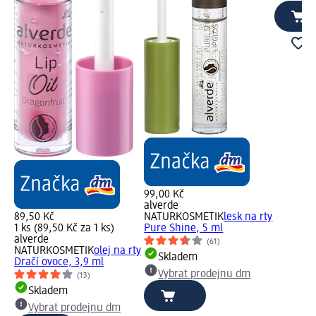
99,00 Kč
alverde
89,50 Kč
NATURKOSMETIK
lesk na rty
1 ks (89,50 Kč za 1 ks)
Pure Shine, 5 ml
alverde
(61)
NATURKOSMETIK
olej na rty
Skladem
Dračí ovoce, 3,9 ml
Vybrat prodejnu dm
(13)
Skladem
Vybrat prodejnu dm