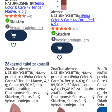
NATURKOSMETIK
rtěnka
Color & Care 43 Tender
Mauve, 4,6 g
alverde
NATURKOSMETIK
rtěnka
(64)
Color & Care 46 Coral Red,
Skladem
4,5 g
Vybrat prodejnu dm
(34)
Skladem
Vybrat prodejnu dm
Zákazníci také zakoupili
Značka: alverde
Značka: alverde
Značka: 
NATURKOSMETIK; Název
NATURKOSMETIK; Název
NATURKO
produktu: rtěnka Color &
produktu: rtěnka Color &
produktu
Care 43 Tender Mauve, 4,6
Care 04 Berry, 4,6 g; Cena:
Care 08 
g; Cena: 89,50 Kč; dm
89,50 Kč; Základní cena:
Cena: 89
značka grafika;
4,6 g (19,46 Kč za 1 g); dm
cena: 4,6
Dostupnost: Status zelený
značka grafika;
g); dm z
Skladem, Status šedý
Dostupnost: Status zelený
Dostupno
Vybrat prodejnu dm
Skladem, Status šedý
Skladem,
Vybrat prodejnu dm
Vybrat p