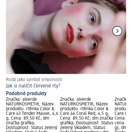
Rudá jako symbol smyslnosti
Př
Jak si nalíčit červené rty?
Ja
Podobné produkty
Značka: alverde
Značka: alverde
Značka: 
NATURKOSMETIK; Název
NATURKOSMETIK; Název
NATURKO
produktu: rtěnka Color &
produktu: rtěnka Color &
produktu
Care 43 Tender Mauve, 4,6
Care 46 Coral Red, 4,5 g;
Care 07 
g; Cena: 89,50 Kč; dm
Cena: 89,50 Kč; dm značka
Cena: 89
značka grafika;
grafika; Dostupnost: Status
cena: 4,6
Dostupnost: Status zelený
zelený Skladem, Status
g); dm z