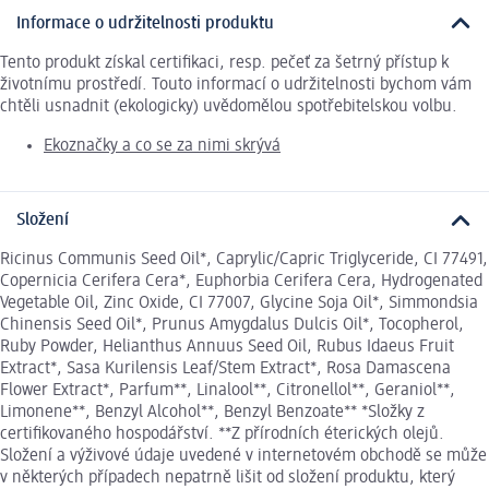
Informace o udržitelnosti produktu
Tento produkt získal certifikaci, resp. pečeť za šetrný přístup k
životnímu prostředí. Touto informací o udržitelnosti bychom vám
chtěli usnadnit (ekologicky) uvědomělou spotřebitelskou volbu.
Ekoznačky a co se za nimi skrývá
Složení
Ricinus Communis Seed Oil*, Caprylic/Capric Triglyceride, CI 77491,
Copernicia Cerifera Cera*, Euphorbia Cerifera Cera, Hydrogenated
Vegetable Oil, Zinc Oxide, CI 77007, Glycine Soja Oil*, Simmondsia
Chinensis Seed Oil*, Prunus Amygdalus Dulcis Oil*, Tocopherol,
Ruby Powder, Helianthus Annuus Seed Oil, Rubus Idaeus Fruit
Extract*, Sasa Kurilensis Leaf/Stem Extract*, Rosa Damascena
Flower Extract*, Parfum**, Linalool**, Citronellol**, Geraniol**,
Limonene**, Benzyl Alcohol**, Benzyl Benzoate** *Složky z
certifikovaného hospodářství. **Z přírodních éterických olejů.
Složení a výživové údaje uvedené v internetovém obchodě se může
v některých případech nepatrně lišit od složení produktu, který