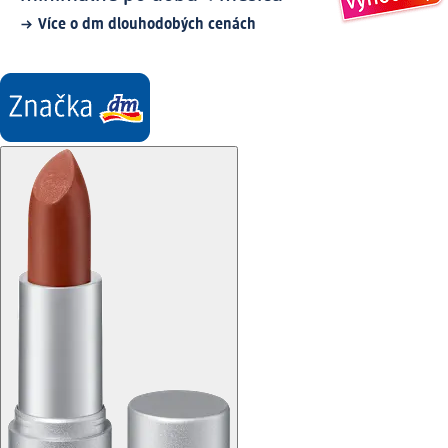
Více o dm dlouhodobých cenách