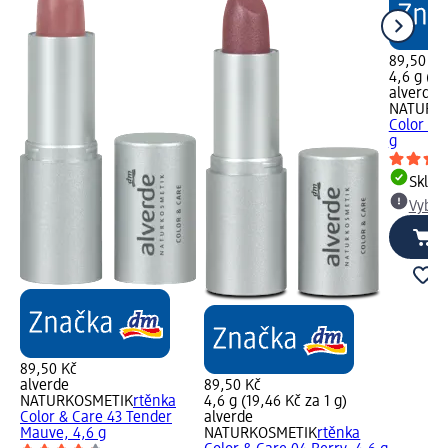
89,50 Kč
4,6 g (19
alverde
NATURK
Color & 
g
Skla
Vybra
89,50 Kč
alverde
89,50 Kč
NATURKOSMETIK
rtěnka
4,6 g (19,46 Kč za 1 g)
Color & Care 43 Tender
alverde
Mauve, 4,6 g
NATURKOSMETIK
rtěnka