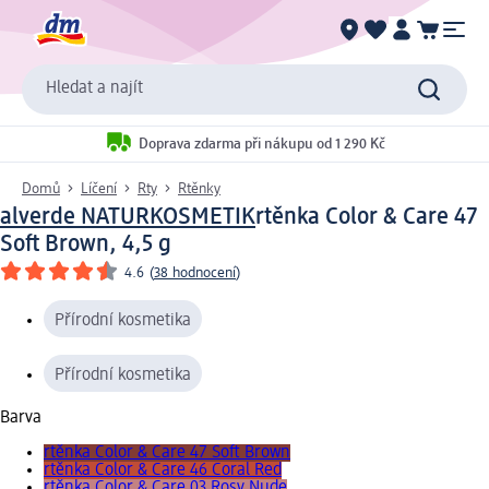
Hledat a najít
Doprava zdarma při nákupu od 1 290 Kč
Domů
Líčení
Rty
Rtěnky
alverde NATURKOSMETIK
rtěnka Color & Care 47
Soft Brown, 4,5 g
4.6
(
38 hodnocení
)
Přírodní kosmetika
Přírodní kosmetika
Barva
rtěnka Color & Care 47 Soft Brown
rtěnka Color & Care 46 Coral Red
rtěnka Color & Care 03 Rosy Nude