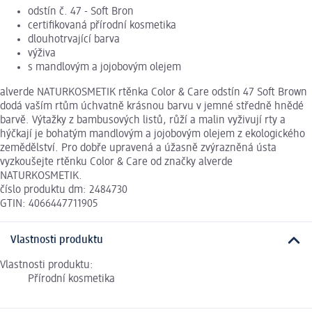
odstín č. 47 - Soft Bron
certifikovaná přírodní kosmetika
dlouhotrvající barva
výživa
s mandlovým a jojobovým olejem
alverde NATURKOSMETIK rtěnka Color & Care odstín 47 Soft Brown
dodá vaším rtům úchvatně krásnou barvu v jemné středně hnědé
barvě. Výtažky z bambusových listů, růží a malin vyživují rty a
hýčkají je bohatým mandlovým a jojobovým olejem z ekologického
zemědělství. Pro dobře upravená a úžasně zvýrazněná ústa
vyzkoušejte rtěnku Color & Care od značky alverde
NATURKOSMETIK.
číslo produktu dm: 2484730
GTIN: 4066447711905
Vlastnosti produktu
Vlastnosti produktu:
Přírodní kosmetika