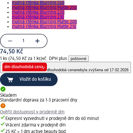
matná rtěnka Blurring 240
matná rtěnka Blurring Matte 250
matná rtěnka Blurring 220
matná rtěnka Blurring 230
matná rtěnka Blurring Matte 200
matná rtěnka Blurring Matte 210
74,50 Kč
1 ks (74,50 Kč za 1 ks)
vč. DPH plus
poštovné
dlouhodobá cena
nebyla zvýšena od 17.02.2026
Vložit do košíku
Skladem
Standardní doprava za 1-3 pracovní dny
Ověřit dostupnost v prodejně dm
Expresní vyzvednutí v prodejně dm do 60 minut
Vrácení zdarma v prodejně dm
25 Kč = 1 dm active beauty bod