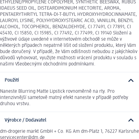
ETHYLENE/PROPYLENE COPOLYMER, SYNTHETIC BEESWAX, RUBUS
IDAEUS SEED OIL, DISTEARDIMONIUM HECTORITE, AROMA,
PENTAERYTHRITYL TETRA-DI-T-BUTYL HYDROXYHYDROCINNAMATE,
LAUROYL LYSINE, POLYHYDROXYSTEARIC ACID, VANILLIN, BENZYL
ALCOHOL, TOCOPHEROL, BENZALDEHYDE, CI 77491, CI 77891, CI
45410, CI 15850, CI 15985, CI 77492, CI 77499, CI 19140 Složení a
výživové údaje uvedené v internetovém obchodě se může v
některých případech nepatrně lišit od složení produktu, který Vám
bude doručený. V případě, že Vám odlišnosti nebudou z jakýchkoliv
důvodů vyhovovat, využijte možnosti vrácení produktu v souladu s
našimi Všeobecnými obchodními podmínkami.
Použití
Naneste Blurring Matte Lipstick rovnoměrně na rty. Pro
intenzivnější sametově matný efekt naneste v případě potřeby
druhou vrstvu.
Výrobce / Dodavatel
dm-drogerie markt GmbH + Co. KG Am dm-Platz 1, 76227 Karlsruhe
servicecenter@dm.de