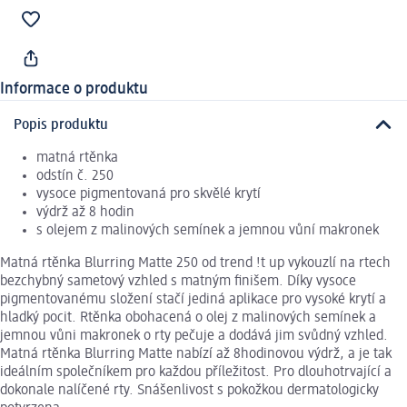
Informace o produktu
Popis produktu
matná rtěnka
odstín č. 250
vysoce pigmentovaná pro skvělé krytí
výdrž až 8 hodin
s olejem z malinových semínek a jemnou vůní makronek
Matná rtěnka Blurring Matte 250 od trend !t up vykouzlí na rtech
bezchybný sametový vzhled s matným finišem. Díky vysoce
pigmentovanému složení stačí jediná aplikace pro vysoké krytí a
hladký pocit. Rtěnka obohacená o olej z malinových semínek a
jemnou vůni makronek o rty pečuje a dodává jim svůdný vzhled.
Matná rtěnka Blurring Matte nabízí až 8hodinovou výdrž, a je tak
ideálním společníkem pro každou příležitost. Pro dlouhotrvající a
dokonale nalíčené rty. Snášenlivost s pokožkou dermatologicky