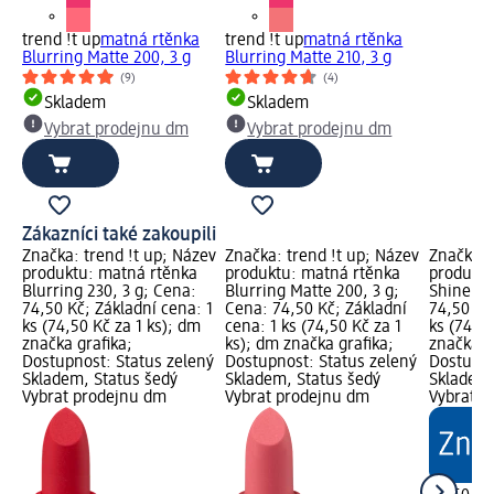
trend !t up
matná rtěnka
trend !t up
matná rtěnka
Blurring Matte 200, 3 g
Blurring Matte 210, 3 g
(9)
(4)
Skladem
Skladem
Vybrat prodejnu dm
Vybrat prodejnu dm
Zákazníci také zakoupili
Značka: trend !t up; Název
Značka: trend !t up; Název
Značka: 
produktu: matná rtěnka
produktu: matná rtěnka
produktu
Blurring 230, 3 g; Cena:
Blurring Matte 200, 3 g;
Shine 12
74,50 Kč; Základní cena: 1
Cena: 74,50 Kč; Základní
74,50 Kč
ks (74,50 Kč za 1 ks); dm
cena: 1 ks (74,50 Kč za 1
ks (74,50
značka grafika;
ks); dm značka grafika;
značka g
Dostupnost: Status zelený
Dostupnost: Status zelený
Dostupno
Skladem, Status šedý
Skladem, Status šedý
Skladem,
Vybrat prodejnu dm
Vybrat prodejnu dm
Vybrat p