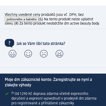
Všechny uvedené ceny produktů jsou vč. DPH, bez
poštovného a balného
(§) Na tento produkt nelze uplatnit
slevu.
(#) Za tento produkt neobdržíte dm active beauty body.
Jak se Vám líbí tato stránka?
Moje dm zákaznické konto: Zaregistrujte se nyní a
získejte výhody
⁽¹⁾ Od 1 290 Kč doprava zdarma včetně expresního
doručení a expresní vyzvednutí v prodejně dm zdarma
pro registrované a přihlášené zákazníky