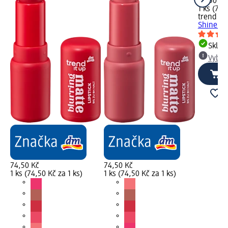
74,50 Kč
1 ks (74,
trend !t 
Shine 120
Skla
Vybra
74,50 Kč
74,50 Kč
1 ks (74,50 Kč za 1 ks)
1 ks (74,50 Kč za 1 ks)