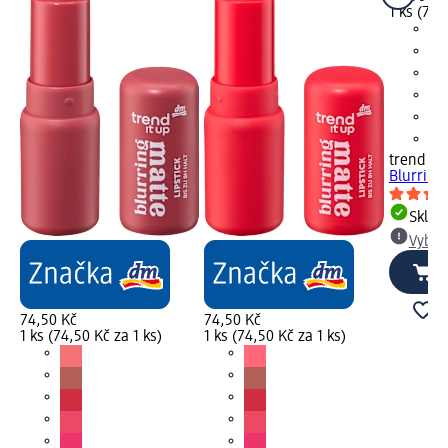
1 ks (74,
trend !t 
Blurring 
Skla
Vybra
74,50 Kč
74,50 Kč
1 ks (74,50 Kč za 1 ks)
1 ks (74,50 Kč za 1 ks)