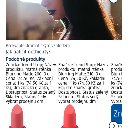
Překvapte dramatickým vzhledem
Les
Jak nalíčit gothic rty?
Ja
Podobné produkty
Značka: trend !t up; Název
Značka: trend !t up; Název
Značka: 
produktu: matná rtěnka
produktu: matná rtěnka
produktu
Blurring Matte 200, 3 g;
Blurring Matte 210, 3 g;
Blurring
Cena: 74,50 Kč; Základní
Cena: 74,50 Kč; Základní
74,50 Kč
cena: 1 ks (74,50 Kč za 1
cena: 1 ks (74,50 Kč za 1
ks (74,50
ks); dm značka grafika;
ks); dm značka grafika;
značka g
Dostupnost: Status zelený
Dostupnost: Status zelený
Dostupno
Skladem, Status šedý
Skladem, Status šedý
Skladem,
Vybrat prodejnu dm
Vybrat prodejnu dm
Vybrat p
74,50 Kč