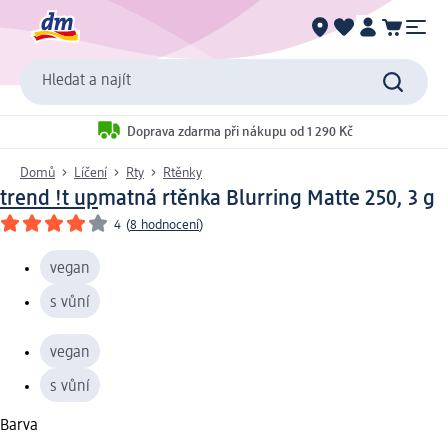
Hledat a najít
Doprava zdarma při nákupu od 1 290 Kč
Domů
Líčení
Rty
Rtěnky
trend !t up
matná rtěnka Blurring Matte 250, 3 g
4
(
8 hodnocení
)
vegan
s vůní
vegan
s vůní
Barva