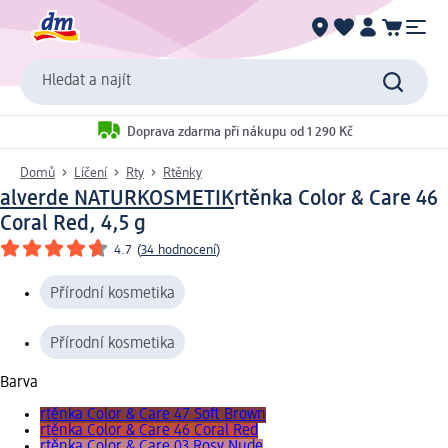
Hledat a najít
Doprava zdarma při nákupu od 1 290 Kč
Domů
Líčení
Rty
Rtěnky
alverde NATURKOSMETIK
rtěnka Color & Care 46
Coral Red, 4,5 g
4.7
(
34 hodnocení
)
Přírodní kosmetika
Přírodní kosmetika
Barva
rtěnka Color & Care 47 Soft Brown
rtěnka Color & Care 46 Coral Red
rtěnka Color & Care 03 Rosy Nude