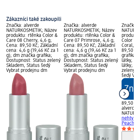
Zákazníci také zakoupili
Značka: alverde
Značka: alverde
Značka: 
NATURKOSMETIK; Název
NATURKOSMETIK; Název
NATURKO
produktu: rtěnka Color &
produktu: rtěnka Color &
produktu
Care 08 Cherry, 4,6 g;
Care 07 Primrose, 4,6 g;
Color & 
Cena: 89,50 Kč; Základní
Cena: 89,50 Kč; Základní
Coral, 1
cena: 4,6 g (19,46 Kč za 1
cena: 4,6 g (19,46 Kč za 1
89,50 Kč
g); dm značka grafika;
g); dm značka grafika;
grafika; 
Dostupnost: Status zelený
Dostupnost: Status zelený
látky, Va
Skladem, Status šedý
Skladem, Status šedý
látky; D
Vybrat prodejnu dm
Vybrat prodejnu dm
zelený S
šedý Vyb
89,50 Kč
alverde
NATURK
nehty Co
Peach Co