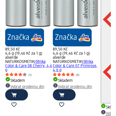
89,50 Kč
89,50 Kč
4,6 g (19,46 Kč za 1 g)
4,6 g (19,46 Kč za 1 g)
alverde
alverde
NATURKOSMETIK
rtěnka
NATURKOSMETIK
rtěnka
Color & Care 08 Cherry, 4,6
Color & Care 07 Primrose,
g
4,6 g
(3)
(8)
Skladem
Skladem
Vybrat prodejnu dm
Vybrat prodejnu dm
Skla
Vybra