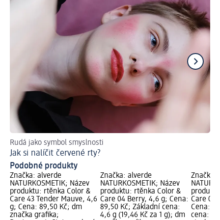
Rudá jako symbol smyslnosti
Př
Jak si nalíčit červené rty?
Ja
Podobné produkty
Značka: alverde
Značka: alverde
Značka: 
NATURKOSMETIK; Název
NATURKOSMETIK; Název
NATURKO
produktu: rtěnka Color &
produktu: rtěnka Color &
produktu
Care 43 Tender Mauve, 4,6
Care 04 Berry, 4,6 g; Cena:
Care 08 
g; Cena: 89,50 Kč; dm
89,50 Kč; Základní cena:
Cena: 89
značka grafika;
4,6 g (19,46 Kč za 1 g); dm
cena: 4,6