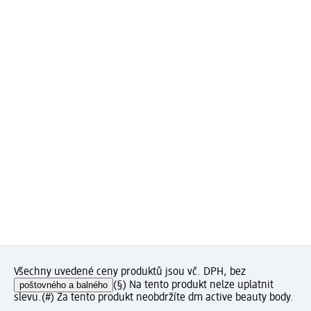
Všechny uvedené ceny produktů jsou vč. DPH, bez
poštovného a balného
(§) Na tento produkt nelze uplatnit
slevu.
(#) Za tento produkt neobdržíte dm active beauty body.