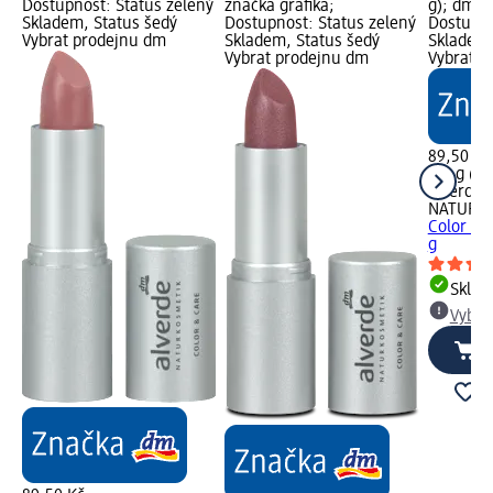
Dostupnost: Status zelený
značka grafika;
g); dm z
Skladem, Status šedý
Dostupnost: Status zelený
Dostupno
Vybrat prodejnu dm
Skladem, Status šedý
Skladem,
Vybrat prodejnu dm
Vybrat p
89,50 Kč
4,6 g (19
alverde
NATURK
Color & 
g
Skla
Vybra