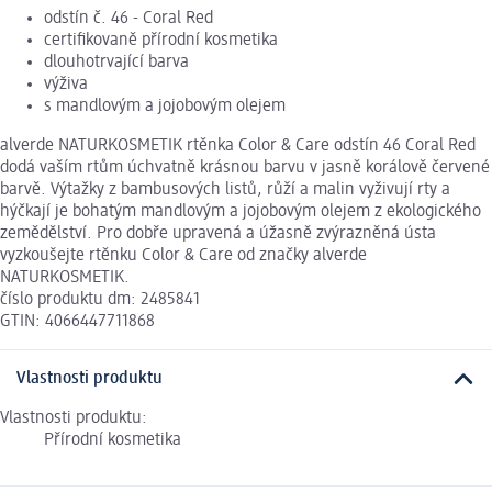
odstín č. 46 - Coral Red
certifikovaně přírodní kosmetika
dlouhotrvající barva
výživa
s mandlovým a jojobovým olejem
alverde NATURKOSMETIK rtěnka Color & Care odstín 46 Coral Red
dodá vaším rtům úchvatně krásnou barvu v jasně korálově červené
barvě. Výtažky z bambusových listů, růží a malin vyživují rty a
hýčkají je bohatým mandlovým a jojobovým olejem z ekologického
zemědělství. Pro dobře upravená a úžasně zvýrazněná ústa
vyzkoušejte rtěnku Color & Care od značky alverde
NATURKOSMETIK.
číslo produktu dm: 2485841
GTIN: 4066447711868
Vlastnosti produktu
Vlastnosti produktu:
Přírodní kosmetika