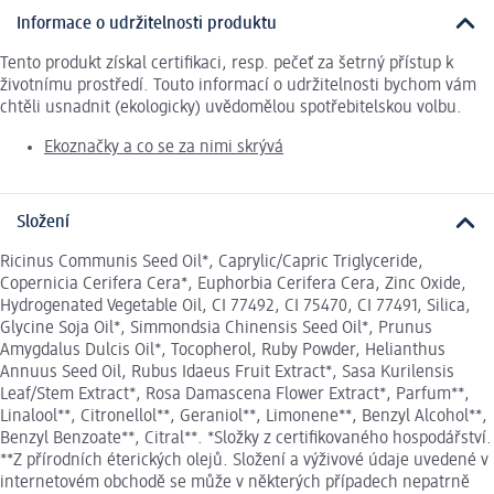
Informace o udržitelnosti produktu
Tento produkt získal certifikaci, resp. pečeť za šetrný přístup k
životnímu prostředí. Touto informací o udržitelnosti bychom vám
chtěli usnadnit (ekologicky) uvědomělou spotřebitelskou volbu.
Ekoznačky a co se za nimi skrývá
Složení
Ricinus Communis Seed Oil*, Caprylic/Capric Triglyceride,
Copernicia Cerifera Cera*, Euphorbia Cerifera Cera, Zinc Oxide,
Hydrogenated Vegetable Oil, CI 77492, CI 75470, CI 77491, Silica,
Glycine Soja Oil*, Simmondsia Chinensis Seed Oil*, Prunus
Amygdalus Dulcis Oil*, Tocopherol, Ruby Powder, Helianthus
Annuus Seed Oil, Rubus Idaeus Fruit Extract*, Sasa Kurilensis
Leaf/Stem Extract*, Rosa Damascena Flower Extract*, Parfum**,
Linalool**, Citronellol**, Geraniol**, Limonene**, Benzyl Alcohol**,
Benzyl Benzoate**, Citral**. *Složky z certifikovaného hospodářství.
**Z přírodních éterických olejů. Složení a výživové údaje uvedené v
internetovém obchodě se může v některých případech nepatrně