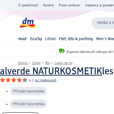
O společnosti
Kariéra
Press centrum
Inspirace & poraden
Hledat a n
Nově
Značky
Líčení
Pleť, tělo & parfémy
Men's Wor
Doprava zdarma při nákupu od 1
Domů
Líčení
Rty
Lesky na rty
alverde NATURKOSMETIK
les
4.2
(
42 hodnocení
)
Přírodní kosmetika
Přírodní kosmetika