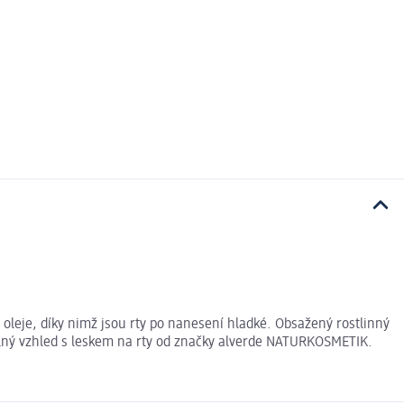
 oleje, díky nimž jsou rty po nanesení hladké. Obsažený rostlinný
elný vzhled s leskem na rty od značky alverde NATURKOSMETIK.