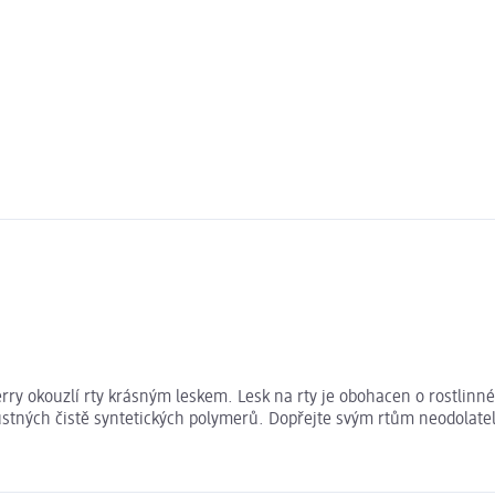
ry okouzlí rty krásným leskem. Lesk na rty je obohacen o rostlinné
pustných čistě syntetických polymerů. Dopřejte svým rtům neodolat