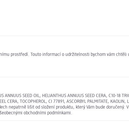
ivotnímu prostředí. Touto informací o udržitelnosti bychom vám chtěl
 ANNUUS SEED OIL, HELIANTHUS ANNUUS SEED CERA, C10-18 TRIGL
EL CERA, TOCOPHEROL, CI 77891, ASCORBYL PALMITATE, KAOLIN, L
ch nepatrně lišit od složení produktu, který Vám bude doručený. V
i Všeobecnými obchodními podmínkami.