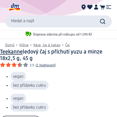
Hledat a najít
Doprava zdarma při nákupu od 1 290 Kč
Domů
Výživa
Káva, čaj & kakao
Čaj
Teekanne
ledový čaj s příchutí yuzu a minze
18x2,5 g, 45 g
3.5
(
2 hodnocení
)
vegan
bez přídavku cukru
vegan
bez přídavku cukru