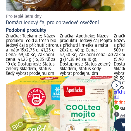
Pro teplé letní dny
Pří
Domácí ledový čaj pro opravdové osvěžení
Ja
Podobné produkty
Značka: Teekanne; Název
Značka: Apotheke; Název
Značka:
produktu: cold & fresh bio
produktu: ledový čaj Mojito
Název pr
ledový čaj s příchutí citronu
s příchutí limetka a máta
s příchut
a máty 15x2,75 g, 41,25 g;
20x2 g, 40 g; Cena:
500 ml; 
Cena: 69,50 Kč; Základní
57,50 Kč; Základní cena: 40
Základní
cena: 41,25 g (16,85 Kč za
g (14,38 Kč za 10 g);
(5,90 Kč 
10 g); Dostupnost: Status
Dostupnost: Status zelený
Dostupno
zelený Skladem, Status
Skladem, Status šedý
Skladem,
šedý Vybrat prodejnu dm
Vybrat prodejnu dm
Vybrat p
29,50 Kč
500 ml (
POPSTAR
příchutí 
ml
Skla
Vybra