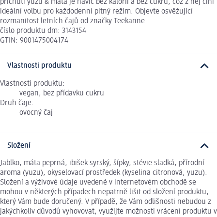
příchutí yuzu & máta je navíc bez kalorií a bez cukru, což z něj činí
ideální volbu pro každodenní pitný režim. Objevte osvěžující
rozmanitost letních čajů od značky Teekanne.
číslo produktu dm: 3143154
GTIN: 9001475004174
Vlastnosti produktu
Vlastnosti produktu:
vegan, bez přídavku cukru
Druh čaje:
ovocný čaj
Složení
Jablko, máta peprná, ibišek syrský, šípky, stévie sladká, přírodní
aroma (yuzu), okyselovací prostředek (kyselina citronová, yuzu).
Složení a výživové údaje uvedené v internetovém obchodě se
mohou v některých případech nepatrně lišit od složení produktu,
který Vám bude doručený. V případě, že Vám odlišnosti nebudou z
jakýchkoliv důvodů vyhovovat, využijte možnosti vrácení produktu v