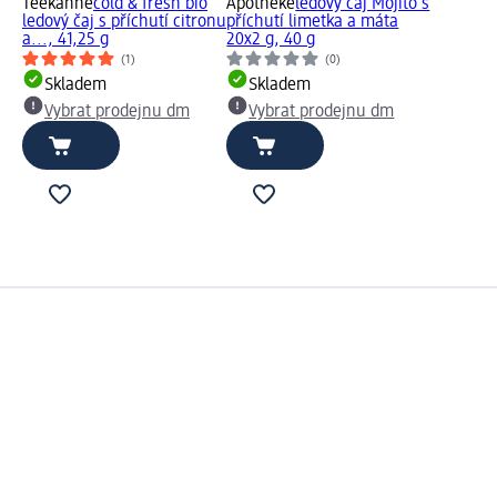
Teekanne
cold & fresh bio
Apotheke
ledový čaj Mojito s
ledový čaj s příchutí citronu
příchutí limetka a máta
a..., 41,25 g
20x2 g, 40 g
(1)
(0)
Skladem
Skladem
Vybrat prodejnu dm
Vybrat prodejnu dm