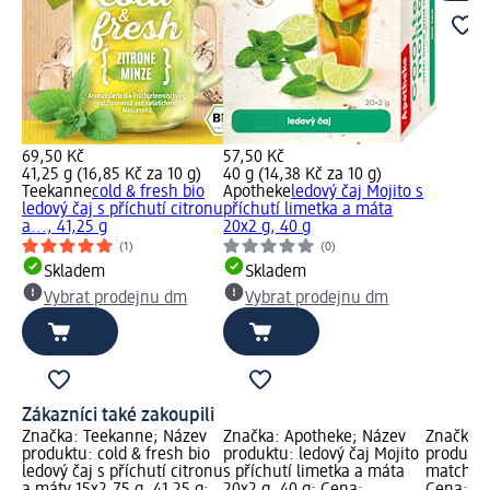
69,50 Kč
57,50 Kč
41,25 g (16,85 Kč za 10 g)
40 g (14,38 Kč za 10 g)
Teekanne
cold & fresh bio
Apotheke
ledový čaj Mojito s
ledový čaj s příchutí citronu
příchutí limetka a máta
a..., 41,25 g
20x2 g, 40 g
(1)
(0)
Skladem
Skladem
Vybrat prodejnu dm
Vybrat prodejnu dm
Zákazníci také zakoupili
Značka: Teekanne; Název
Značka: Apotheke; Název
Značka: 
produktu: cold & fresh bio
produktu: ledový čaj Mojito
produktu
ledový čaj s příchutí citronu
s příchutí limetka a máta
matcha 
a máty 15x2,75 g, 41,25 g;
20x2 g, 40 g; Cena:
Cena: 18