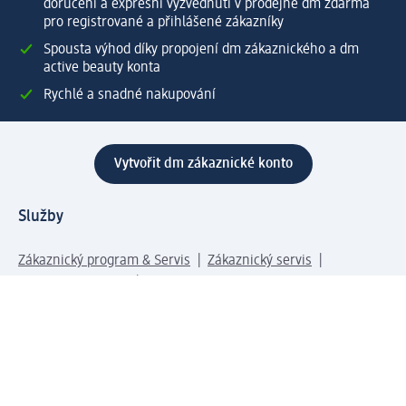
doručení a expresní vyzvednutí v prodejně dm zdarma
pro registrované a přihlášené zákazníky
Spousta výhod díky propojení dm zákaznického a dm
active beauty konta
Rychlé a snadné nakupování
Vytvořit dm zákaznické konto
Služby
Zákaznický program & Servis
Zákaznický servis
Odeslání & Dodání
Vrácení zboží
Společnost
O společnosti
Společenská odpovědnost
Kariéra
Press centrum