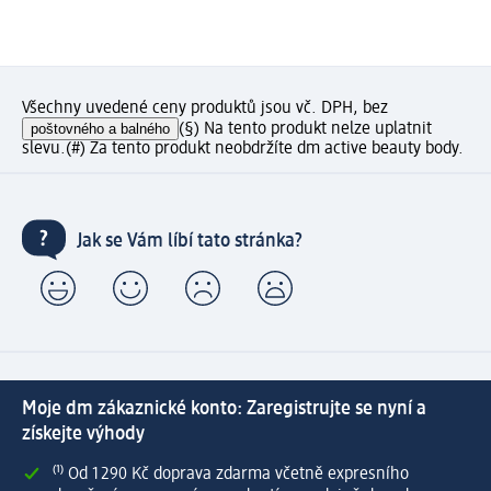
Všechny uvedené ceny produktů jsou vč. DPH, bez
poštovného a balného
(§) Na tento produkt nelze uplatnit
slevu.
(#) Za tento produkt neobdržíte dm active beauty body.
Jak se Vám líbí tato stránka?
Moje dm zákaznické konto: Zaregistrujte se nyní a
získejte výhody
⁽¹⁾ Od 1 290 Kč doprava zdarma včetně expresního