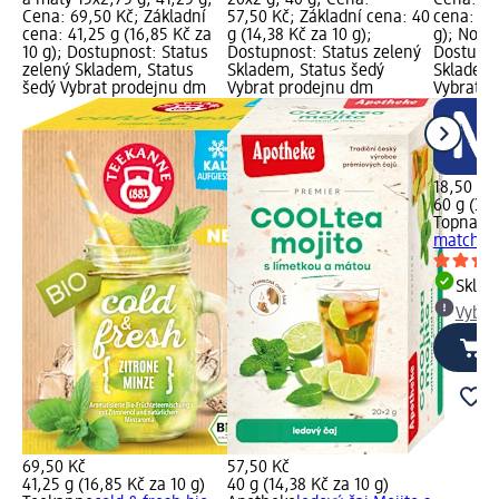
Cena: 69,50 Kč; Základní
57,50 Kč; Základní cena: 40
cena: 60
cena: 41,25 g (16,85 Kč za
g (14,38 Kč za 10 g);
g); Nově 
10 g); Dostupnost: Status
Dostupnost: Status zelený
Dostupno
zelený Skladem, Status
Skladem, Status šedý
Skladem,
šedý Vybrat prodejnu dm
Vybrat prodejnu dm
Vybrat p
18,50 Kč
60 g (30,
Topnatu
matcha 
Skla
Vybra
69,50 Kč
57,50 Kč
41,25 g (16,85 Kč za 10 g)
40 g (14,38 Kč za 10 g)