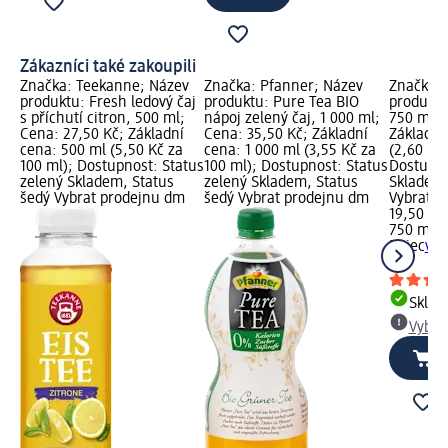
Zákazníci také zakoupili
Značka: Teekanne; Název
Značka: Pfanner; Název
Značka: 
produktu: Fresh ledový čaj
produktu: Pure Tea BIO
produktu
s příchutí citron, 500 ml;
nápoj zelený čaj, 1 000 ml;
750 ml; 
Cena: 27,50 Kč; Základní
Cena: 35,50 Kč; Základní
Základní
cena: 500 ml (5,50 Kč za
cena: 1 000 ml (3,55 Kč za
(2,60 Kč 
100 ml); Dostupnost: Status
100 ml); Dostupnost: Status
Dostupno
zelený Skladem, Status
zelený Skladem, Status
Skladem,
šedý Vybrat prodejnu dm
šedý Vybrat prodejnu dm
Vybrat p
19,50 Kč
750 ml (
Rajec
vod
ml
Skla
Vybra