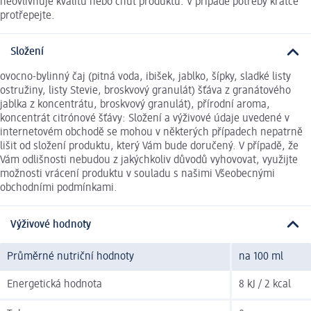
neovlivňuje kvalitu nebo chuť produktu. V případě potřeby krátce
protřepejte.
Složení
ovocno-bylinný čaj (pitná voda, ibišek, jablko, šípky, sladké listy
ostružiny, listy Stevie, broskvový granulát) šťáva z granátového
jablka z koncentrátu, broskvový granulát), přírodní aroma,
koncentrát citrónové šťávy: Složení a výživové údaje uvedené v
internetovém obchodě se mohou v některých případech nepatrně
lišit od složení produktu, který Vám bude doručený. V případě, že
Vám odlišnosti nebudou z jakýchkoliv důvodů vyhovovat, využijte
možnosti vrácení produktu v souladu s našimi Všeobecnými
obchodními podmínkami.
Výživové hodnoty
Průměrné nutriční hodnoty
na 100 ml
Energetická hodnota
8 kJ / 2 kcal