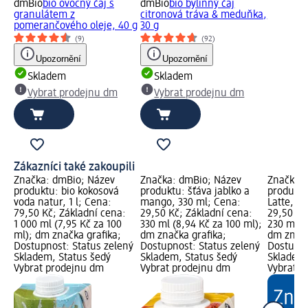
dmBio
bio ovocný čaj s
dmBio
bio bylinný čaj
granulátem z
citronová tráva & meduňka,
pomerančového oleje, 40 g
30 g
(9)
(92)
Upozornění
Upozornění
Skladem
Skladem
Vybrat prodejnu dm
Vybrat prodejnu dm
Zákazníci také zakoupili
Značka: dmBio; Název
Značka: dmBio; Název
Značka: 
produktu: bio kokosová
produktu: šťáva jablko a
produktu
voda natur, 1 l; Cena:
mango, 330 ml; Cena:
Latte, 2
79,50 Kč; Základní cena:
29,50 Kč; Základní cena:
29,50 Kč
1 000 ml (7,95 Kč za 100
330 ml (8,94 Kč za 100 ml);
230 ml (1
ml); dm značka grafika;
dm značka grafika;
dm značk
Dostupnost: Status zelený
Dostupnost: Status zelený
Dostupno
Skladem, Status šedý
Skladem, Status šedý
Skladem,
Vybrat prodejnu dm
Vybrat prodejnu dm
Vybrat p