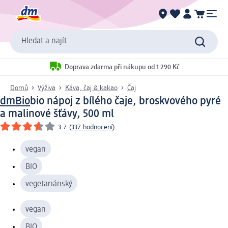
Hledat a najít
Doprava zdarma při nákupu od 1 290 Kč
Domů
Výživa
Káva, čaj & kakao
Čaj
dmBio
bio nápoj z bílého čaje, broskvového pyré
a malinové šťávy, 500 ml
3.7
(
337 hodnocení
)
vegan
BIO
vegetariánský
vegan
BIO