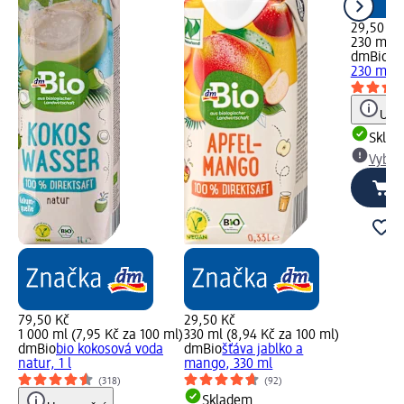
29,50 Kč
230 ml (
dmBio
bi
230 ml
Upoz
Skla
Vybra
79,50 Kč
29,50 Kč
1 000 ml (7,95 Kč za 100 ml)
330 ml (8,94 Kč za 100 ml)
dmBio
bio kokosová voda
dmBio
šťáva jablko a
natur, 1 l
mango, 330 ml
(318)
(92)
Skladem