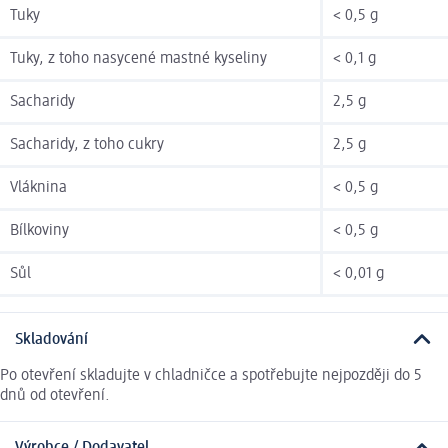
Tuky
< 0,5 g
Tuky, z toho nasycené mastné kyseliny
< 0,1 g
Sacharidy
2,5 g
Sacharidy, z toho cukry
2,5 g
Vláknina
< 0,5 g
Bílkoviny
< 0,5 g
Sůl
< 0,01 g
Skladování
Po otevření skladujte v chladničce a spotřebujte nejpozději do 5
dnů od otevření.