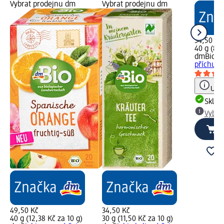
Vybrat prodejnu dm
Vybrat prodejnu dm
34,50 Kč
40 g (8,6
dmBio
bi
příchutí 
Upoz
Skla
Vybra
49,50 Kč
34,50 Kč
40 g (12,38 Kč za 10 g)
30 g (11,50 Kč za 10 g)