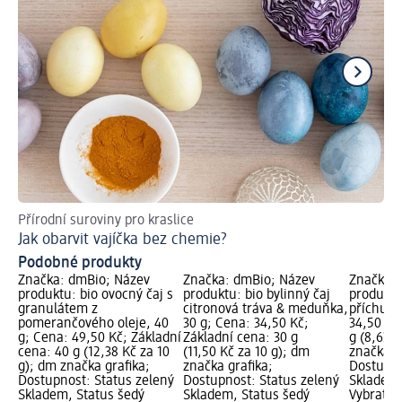
Přírodní suroviny pro kraslice
Zaj
Jak obarvit vajíčka bez chemie?
Co
Podobné produkty
Značka: dmBio; Název
Značka: dmBio; Název
Značka: 
produktu: bio ovocný čaj s
produktu: bio bylinný čaj
produktu:
granulátem z
citronová tráva & meduňka,
příchutí
pomerančového oleje, 40
30 g; Cena: 34,50 Kč;
34,50 Kč
g; Cena: 49,50 Kč; Základní
Základní cena: 30 g
g (8,63 K
cena: 40 g (12,38 Kč za 10
(11,50 Kč za 10 g); dm
značka g
g); dm značka grafika;
značka grafika;
Dostupno
Dostupnost: Status zelený
Dostupnost: Status zelený
Skladem,
Skladem, Status šedý
Skladem, Status šedý
Vybrat p