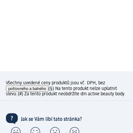
Všechny uvedené ceny produktů jsou vč. DPH, bez
poštovného a balného
(§) Na tento produkt nelze uplatnit
slevu.
(#) Za tento produkt neobdržíte dm active beauty body.
Jak se Vám líbí tato stránka?