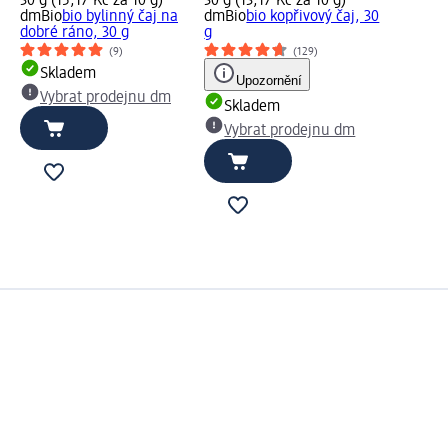
30 g (15,17 Kč za 10 g)
30 g (13,17 Kč za 10 g)
dmBio
bio bylinný čaj na
dmBio
bio kopřivový čaj, 30
dobré ráno, 30 g
g
(9)
(129)
Skladem
Upozornění
Vybrat prodejnu dm
Skladem
Vybrat prodejnu dm