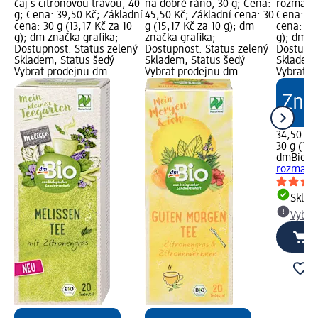
čaj s citronovou trávou, 40
na dobré ráno, 30 g; Cena:
rozmarýn
g; Cena: 39,50 Kč; Základní
45,50 Kč; Základní cena: 30
Cena: 34
cena: 30 g (13,17 Kč za 10
g (15,17 Kč za 10 g); dm
cena: 30 
g); dm značka grafika;
značka grafika;
g); dm z
Dostupnost: Status zelený
Dostupnost: Status zelený
Dostupno
Skladem, Status šedý
Skladem, Status šedý
Skladem,
Vybrat prodejnu dm
Vybrat prodejnu dm
Vybrat p
34,50 Kč
30 g (11,
dmBio
bi
rozmarýn
Skla
Vybra