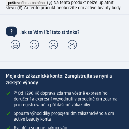
poštovného a balného
(§) Na tento produkt nelze uplatnit
slevu.
(#) Za tento produkt neobdržíte dm active beauty body.
Jak se Vám líbí tato stránka?
Moje dm zákaznické konto: Zaregistrujte se nyní a
získejte výhody
⁽¹⁾ Od 1 290 Kč doprava zdarma včetně expresního
doručení a expresní vyzvednutí v prodejně dm zdarma
pro registrované a přihlášené zákazníky
Spousta výhod díky propojení dm zákaznického a dm
active beauty konta
Rychlé a snadné nakupování