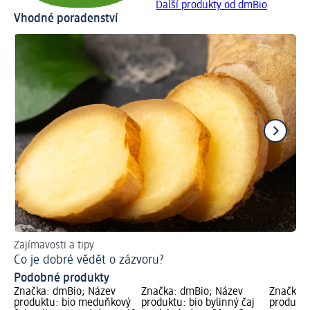
Další produkty od dmBio
Vhodné poradenství
Zajímavosti a tipy
Pr
Co je dobré vědět o zázvoru?
Ja
Podobné produkty
Značka: dmBio; Název
Značka: dmBio; Název
Značka: 
produktu: bio meduňkový
produktu: bio bylinný čaj
produktu: