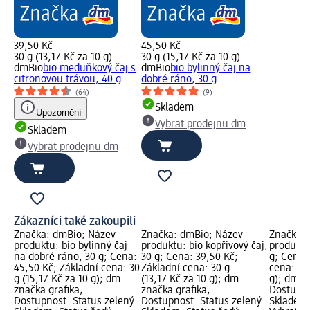
39,50 Kč
45,50 Kč
30 g (13,17 Kč za 10 g)
30 g (15,17 Kč za 10 g)
dmBio
bio meduňkový čaj s
dmBio
bio bylinný čaj na
citronovou trávou, 40 g
dobré ráno, 30 g
(64)
(9)
Skladem
Upozornění
Vybrat prodejnu dm
Skladem
Vybrat prodejnu dm
Zákazníci také zakoupili
Značka: dmBio; Název
Značka: dmBio; Název
Značka: 
produktu: bio bylinný čaj
produktu: bio kopřivový čaj,
produktu
na dobré ráno, 30 g; Cena:
30 g; Cena: 39,50 Kč;
g; Cena:
45,50 Kč; Základní cena: 30
Základní cena: 30 g
cena: 40 
g (15,17 Kč za 10 g); dm
(13,17 Kč za 10 g); dm
g); dm z
značka grafika;
značka grafika;
Dostupno
Dostupnost: Status zelený
Dostupnost: Status zelený
Skladem,