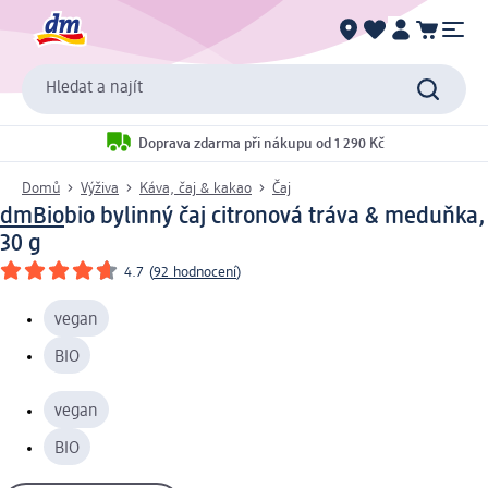
Hledat a najít
Doprava zdarma při nákupu od 1 290 Kč
Domů
Výživa
Káva, čaj & kakao
Čaj
dmBio
bio bylinný čaj citronová tráva & meduňka,
30 g
4.7
(
92 hodnocení
)
vegan
BIO
vegan
BIO