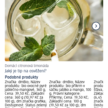
Domácí citronová limonáda
Jak
Jaký je tip na osvěžení?
Ca
Podobné produkty
Značka: dmBio; Název
Značka: dmBio; Název
Značka: 
produktu: bio ovocné pyré
produktu: bio příkrm v
produktu
jablečno-mangové, 360 g;
sáčku jablko a mango, 100
šťáva, 1 
Cena: 39,50 Kč; Základní
g; Právní kategorie:
Základní
cena: 360 g (10,97 Kč za
Příkrmy; Cena: 19,50 Kč;
(6,45 Kč
100 g); dm značka grafika;
Základní cena: 100 g
značka g
Dostupnost: Status zelený
(19,50 Kč za 100 g); dm
Dostupno