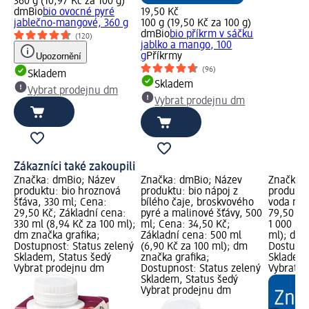
360 g (10,97 Kč za 100 g)
dmBio
bio ovocné pyré
19,50 Kč
jablečno-mangové, 360 g
100 g (19,50 Kč za 100 g)
dmBio
bio příkrm v sáčku
(120)
jablko a mango, 100
Upozornění
g
Příkrmy
(96)
Skladem
Skladem
Vybrat prodejnu dm
Vybrat prodejnu dm
Zákazníci také zakoupili
Značka: dmBio; Název
Značka: dmBio; Název
Značka: 
produktu: bio hroznová
produktu: bio nápoj z
produktu
šťáva, 330 ml; Cena:
bílého čaje, broskvového
voda natu
29,50 Kč; Základní cena:
pyré a malinové šťávy, 500
79,50 Kč
330 ml (8,94 Kč za 100 ml);
ml; Cena: 34,50 Kč;
1 000 ml 
dm značka grafika;
Základní cena: 500 ml
ml); dm 
Dostupnost: Status zelený
(6,90 Kč za 100 ml); dm
Dostupno
Skladem, Status šedý
značka grafika;
Skladem,
Vybrat prodejnu dm
Dostupnost: Status zelený
Vybrat p
Skladem, Status šedý
Vybrat prodejnu dm