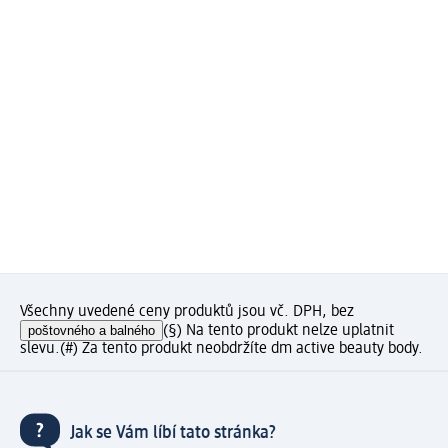
Všechny uvedené ceny produktů jsou vč. DPH, bez
poštovného a balného
(§) Na tento produkt nelze uplatnit
slevu.
(#) Za tento produkt neobdržíte dm active beauty body.
Jak se Vám líbí tato stránka?