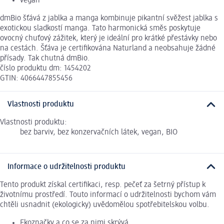
vegan
dmBio šťává z jablka a manga kombinuje pikantní svěžest jablka s
exotickou sladkostí manga. Tato harmonická směs poskytuje
ovocný chuťový zážitek, který je ideální pro krátké přestávky nebo
na cestách. Šťáva je certifikována Naturland a neobsahuje žádné
přísady. Tak chutná dmBio.
číslo produktu dm: 1454202
GTIN: 4066447855456
Vlastnosti produktu
Vlastnosti produktu:
bez barviv, bez konzervačních látek, vegan, BIO
Informace o udržitelnosti produktu
Tento produkt získal certifikaci, resp. pečeť za šetrný přístup k
životnímu prostředí. Touto informací o udržitelnosti bychom vám
chtěli usnadnit (ekologicky) uvědomělou spotřebitelskou volbu.
Ekoznačky a co se za nimi skrývá