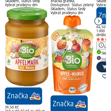
Skladem, Status šedý
značka grafika;
Skladem,
Vybrat prodejnu dm
Dostupnost: Status zelený
Vybrat p
Skladem, Status šedý
Vybrat prodejnu dm
64,50 Kč
1 000 ml 
dmBio
bi
Upoz
Skla
Vybra
39,50 Kč