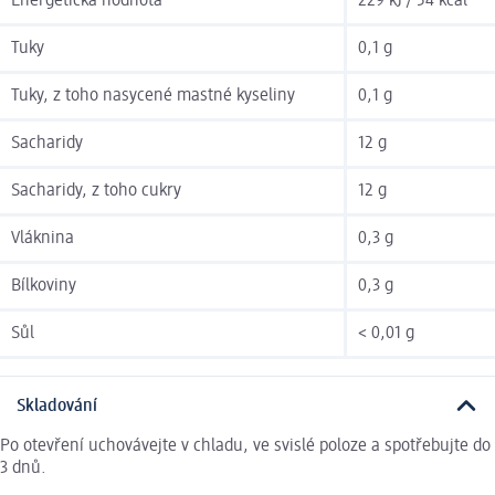
Energetická hodnota
229 kJ / 54 kcal
Tuky
0,1 g
Tuky, z toho nasycené mastné kyseliny
0,1 g
Sacharidy
12 g
Sacharidy, z toho cukry
12 g
Vláknina
0,3 g
Bílkoviny
0,3 g
Sůl
< 0,01 g
Skladování
Po otevření uchovávejte v chladu, ve svislé poloze a spotřebujte do
3 dnů.