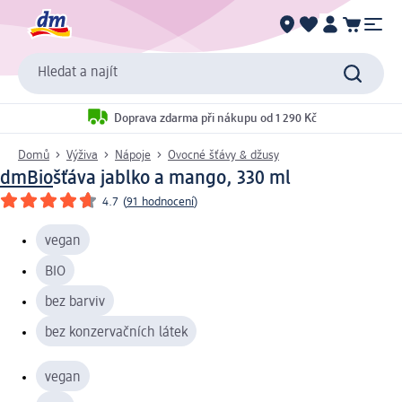
Hledat a najít
Doprava zdarma při nákupu od 1 290 Kč
Domů
Výživa
Nápoje
Ovocné šťávy & džusy
dmBio
šťáva jablko a mango, 330 ml
4.7
(
91 hodnocení
)
vegan
BIO
bez barviv
bez konzervačních látek
vegan