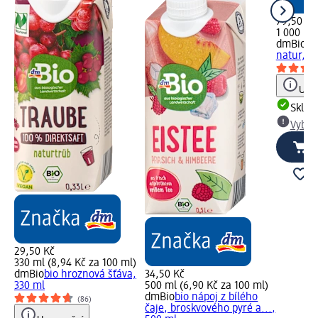
79,50 Kč
1 000 ml 
dmBio
bi
natur, 1 l
Upoz
Skla
Vybra
29,50 Kč
330 ml (8,94 Kč za 100 ml)
dmBio
bio hroznová šťáva,
34,50 Kč
330 ml
500 ml (6,90 Kč za 100 ml)
dmBio
bio nápoj z bílého
(86)
čaje, broskvového pyré a...,