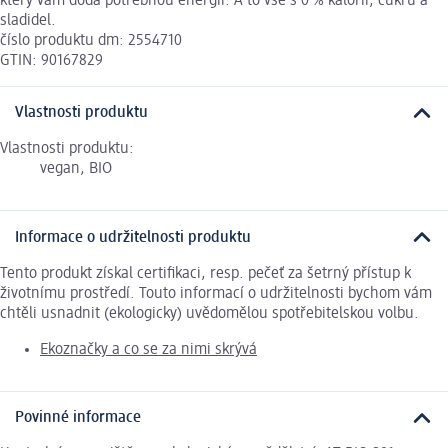
který vám dodá potřebnou energii. A to vše s 0 % kalorií, cukru a
sladidel.
číslo produktu dm: 2554710
GTIN: 90167829
Vlastnosti produktu
Vlastnosti produktu:
vegan, BIO
Informace o udržitelnosti produktu
Tento produkt získal certifikaci, resp. pečeť za šetrný přístup k
životnímu prostředí. Touto informací o udržitelnosti bychom vám
chtěli usnadnit (ekologicky) uvědomělou spotřebitelskou volbu.
Ekoznačky a co se za nimi skrývá
Povinné informace