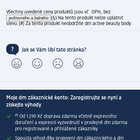
Všechny uvedené ceny produktů jsou vč. DPH, bez
poštovného a balného
(§) Na tento produkt nelze uplatnit
slevu.
(#) Za tento produkt neobdržíte dm active beauty body.
Jak se Vám líbí tato stránka?
Moje dm zákaznické konto: Zaregistrujte se nyní a
získejte výhody
⁽¹⁾ Od 1 290 Kč doprava zdarma včetně expresního
doručení a expresní vyzvednutí v prodejně dm zdarma
pro registrované a přihlášené zákazníky
Spousta výhod díky propojení dm zákaznického a dm