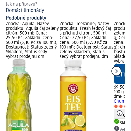
Jak na přípravu?
Zji
Domácí limonády
Vo
Podobné produkty
Značka: Aquila; Název
Značka: Teekanne; Název
Značka: 
produktu: Aquila čaj zelený
produktu: Fresh ledový čaj
produktu
citrón, 500 ml; Cena:
s příchutí citron, 500 ml;
zelený č
25,50 Kč; Základní cena:
Cena: 27,50 Kč; Základní
g; Cena:
500 ml (5,10 Kč za 100 ml);
cena: 500 ml (5,50 Kč za
cena: 100
Dostupnost: Status zelený
100 ml); Dostupnost: Status
g); dm z
Skladem, Status šedý
zelený Skladem, Status
Dostupno
Vybrat prodejnu dm
šedý Vybrat prodejnu dm
Skladem,
Vybrat p
69,50 Kč
100 g (6,
dmBio
bi
Chun Mee
Upoz
Skla
Vybra