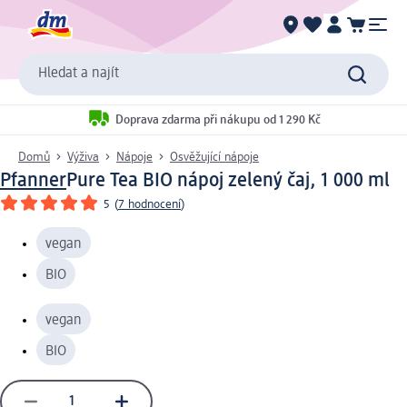
Hledat a najít
Doprava zdarma při nákupu od 1 290 Kč
Domů
Výživa
Nápoje
Osvěžující nápoje
Pfanner
Pure Tea BIO nápoj zelený čaj, 1 000 ml
5
(
7 hodnocení
)
vegan
BIO
vegan
BIO