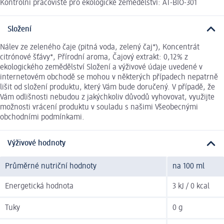
Kontrolní pracoviště pro ekologické zemědělství: AT-BIO-301
Složení
Nálev ze zeleného čaje (pitná voda, zelený čaj*), Koncentrát
citrónové šťávy*, Přírodní aroma, Čajový extrakt: 0,12% z
ekologického zemědělství Složení a výživové údaje uvedené v
internetovém obchodě se mohou v některých případech nepatrně
lišit od složení produktu, který Vám bude doručený. V případě, že
Vám odlišnosti nebudou z jakýchkoliv důvodů vyhovovat, využijte
možnosti vrácení produktu v souladu s našimi Všeobecnými
obchodními podmínkami.
Výživové hodnoty
Průměrné nutriční hodnoty
na 100 ml
Energetická hodnota
3 kJ / 0 kcal
Tuky
0 g