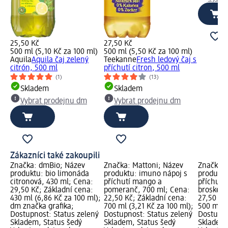
25,50 Kč
27,50 Kč
500 ml (5,10 Kč za 100 ml)
500 ml (5,50 Kč za 100 ml)
Aquila
Aquila čaj zelený
Teekanne
Fresh ledový čaj s
citrón, 500 ml
příchutí citron, 500 ml
(1)
(13)
Skladem
Skladem
Vybrat prodejnu dm
Vybrat prodejnu dm
Zákazníci také zakoupili
Značka: dmBio; Název
Značka: Mattoni; Název
Značka: 
produktu: bio limonáda
produktu: imuno nápoj s
produktu
citronová, 430 ml; Cena:
příchutí mango a
příchutí
29,50 Kč; Základní cena:
pomeranč, 700 ml; Cena:
broskev,
430 ml (6,86 Kč za 100 ml);
22,50 Kč; Základní cena:
27,50 Kč
dm značka grafika;
700 ml (3,21 Kč za 100 ml);
500 ml (
Dostupnost: Status zelený
Dostupnost: Status zelený
Dostupno
Skladem, Status šedý
Skladem, Status šedý
Skladem,