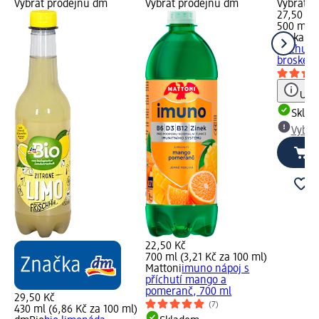
Vybrat prodejnu dm
Vybrat prodejnu dm
Vybrat p
27,50 Kč
500 ml (
Teekann
příchutí
broskev,
Upoz
Skla
Vybra
22,50 Kč
700 ml (3,21 Kč za 100 ml)
Mattoni
imuno nápoj s
příchutí mango a
pomeranč, 700 ml
29,50 Kč
(7)
430 ml (6,86 Kč za 100 ml)