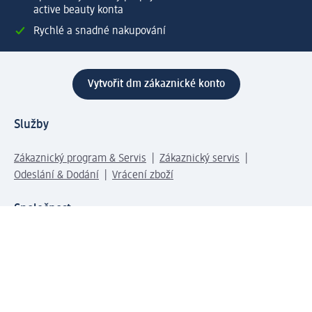
active beauty konta
Rychlé a snadné nakupování
Vytvořit dm zákaznické konto
Služby
Zákaznický program & Servis
Zákaznický servis
Odeslání & Dodání
Vrácení zboží
Společnost
O společnosti
Společenská odpovědnost
Kariéra
Press centrum
Svět dm