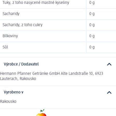
Tuky, z toho nasycené mastné kyseliny
0 g
Sacharidy
0 g
Sacharidy, z toho cukry
0 g
Bílkoviny
0 g
Sůl
0 g
Výrobce / Dodavatel
Hermann Pfanner Getränke GmbH Alte Landstraße 10, 6923
Lauterach, Rakousko
Vyrobeno v
Rakousko