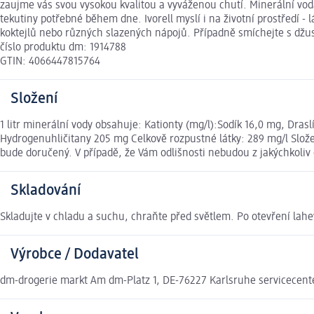
zaujme vás svou vysokou kvalitou a vyváženou chutí. Minerální voda
tekutiny potřebné během dne. Ivorell myslí i na životní prostředí -
koktejlů nebo různých slazených nápojů. Případně smíchejte s džusy
číslo produktu dm: 1914788
GTIN: 4066447815764
Složení
1 litr minerální vody obsahuje: Kationty (mg/l):Sodík 16,0 mg, Dra
Hydrogenuhličitany 205 mg Celkově rozpustné látky: 289 mg/l Slož
bude doručený. V případě, že Vám odlišnosti nebudou z jakýchkoli
Skladování
Skladujte v chladu a suchu, chraňte před světlem. Po otevření lahev
Výrobce / Dodavatel
dm-drogerie markt Am dm-Platz 1, DE-76227 Karlsruhe servicecen