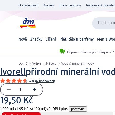
O společnosti
Kariéra
Press centrum
Inspirace & poraden
Hledat a n
Nově
Značky
Líčení
Pleť, tělo & parfémy
Men's Wor
Doprava zdarma při nákupu od 1
Domů
Výživa
Nápoje
Vody & minerální vody
Ivorell
přírodní minerální vod
4.8
(
6 hodnocení
)
19,50 Kč
1 000 ml (1,95 Kč za 100 ml)
vč. DPH plus
poštovné