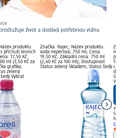
 více
prodlužuje život a dodává potřebnou vláhu
 Název produktu:
Značka: Rajec; Název produktu:
Značka: Ivo
 s příchutí lesních
voda neperlivá, 750 ml; Cena:
nealkoholick
ena: 17,50 Kč;
19,50 Kč; Základní cena: 750 ml
příchutí gra
00 ml (3,50 Kč za
(2,60 Kč za 100 ml); Dostupnost:
500 ml; Cen
ka grafika;
Status zelený Skladem, Status šedý
cena: 500 ml
tus zelený
dm značka g
 šedý Vybrat
Status zele
Vybrat pro
19,50 Kč
500 ml (3,90
Ivorell
nealk
s příchutí..