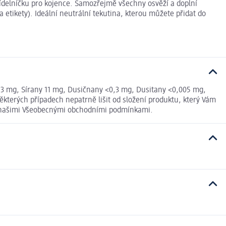
jídelníčku pro kojence. Samozřejmě všechny osvěží a doplní
 etikety). Ideální neutrální tekutina, kterou můžete přidat do
 8,3 mg, Sírany 11 mg, Dusičnany <0,3 mg, Dusitany <0,005 mg,
kterých případech nepatrně lišit od složení produktu, který Vám
 s našimi Všeobecnými obchodními podmínkami.