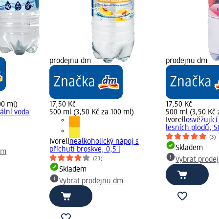
prodejnu dm
prodejnu dm
00 ml)
17,50 Kč
17,50 Kč
ální voda
500 ml (3,50 Kč za 100 ml)
500 ml (3,50 Kč 
Ivorell
osvěžující
lesních plodů, 
(3)
Ivorell
nealkoholický nápoj s
Skladem
příchutí broskve, 0,5 l
dm
(23)
Vybrat prode
Skladem
Vybrat prodejnu dm