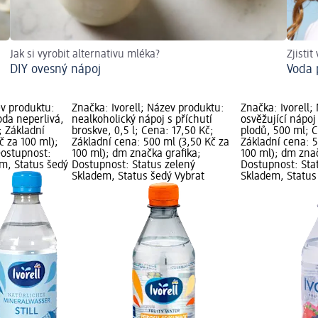
Jak si vyrobit alternativu mléka?
Zjistit
DIY ovesný nápoj
Voda 
ev produktu:
Značka: Ivorell; Název produktu:
Značka: Ivorell;
oda neperlivá,
nealkoholický nápoj s příchutí
osvěžující nápoj
; Základní
broskve, 0,5 l; Cena: 17,50 Kč;
plodů, 500 ml; C
č za 100 ml);
Základní cena: 500 ml (3,50 Kč za
Základní cena: 5
Dostupnost:
100 ml); dm značka grafika;
100 ml); dm znač
em, Status šedý
Dostupnost: Status zelený
Dostupnost: Sta
Skladem, Status šedý Vybrat
Skladem, Status