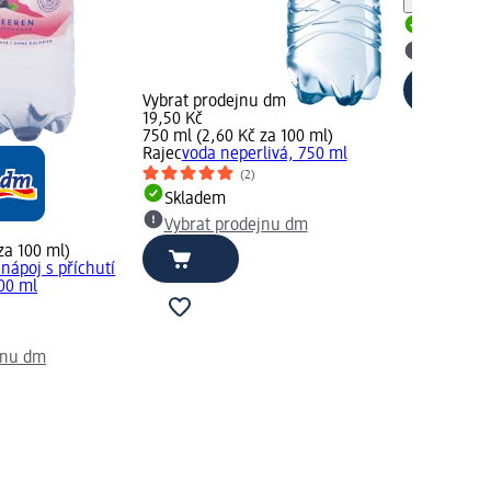
Upozorn
Skladem
Vybrat p
Vybrat prodejnu dm
19,50 Kč
750 ml (2,60 Kč za 100 ml)
Rajec
voda neperlivá, 750 ml
(2)
Skladem
Vybrat prodejnu dm
za 100 ml)
 nápoj s příchutí
500 ml
jnu dm