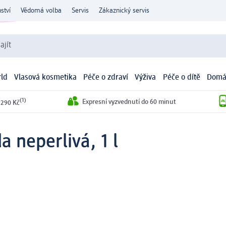
ství
Vědomá volba
Servis
Zákaznický servis
ajít
ld
Vlasová kosmetika
Péče o zdraví
Výživa
Péče o dítě
Domá
(1)
Expresní vyzvednutí do 60 minut
 290 Kč
a neperlivá, 1 l