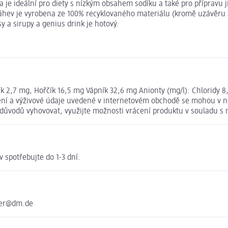
 je ideální pro diety s nízkým obsahem sodíku a také pro přípravu 
 láhev je vyrobena ze 100% recyklovaného materiálu (kromě uzávěru a
 a sirupy a genius drink je hotový.
slík 2,7 mg, Hořčík 16,5 mg Vápník 32,6 mg Anionty (mg/l): Chloridy
ení a výživové údaje uvedené v internetovém obchodě se mohou v ně
v důvodů vyhovovat, využijte možnosti vrácení produktu v souladu
 spotřebujte do 1-3 dní.
ter@dm.de