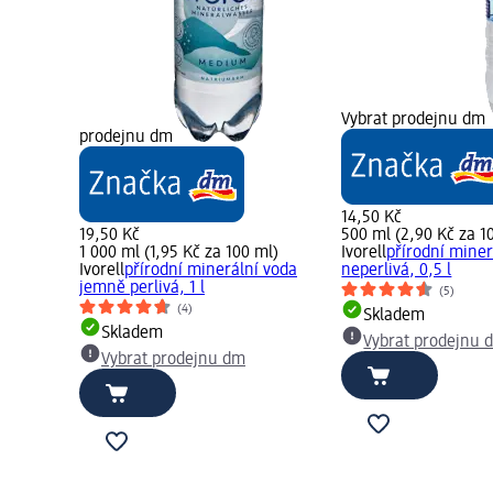
Vybrat prodejnu dm
prodejnu dm
14,50 Kč
19,50 Kč
500 ml (2,90 Kč za 1
1 000 ml (1,95 Kč za 100 ml)
Ivorell
přírodní miner
Ivorell
přírodní minerální voda
neperlivá, 0,5 l
jemně perlivá, 1 l
(5)
(4)
Skladem
Skladem
Vybrat prodejnu 
Vybrat prodejnu dm