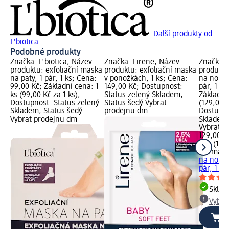
Další produkty od
L'biotica
Podobné produkty
Značka: L'biotica; Název
Značka: Lirene; Název
Značka: 
produktu: exfoliační maska
produktu: exfoliační maska
produktu
na paty, 1 pár, 1 ks; Cena:
v ponožkách, 1 ks; Cena:
na nohy 
99,00 Kč; Základní cena: 1
149,00 Kč; Dostupnost:
pár, 1 ks
ks (99,00 Kč za 1 ks);
Status zelený Skladem,
Základní 
Dostupnost: Status zelený
Status šedý Vybrat
(129,00 K
Skladem, Status šedý
prodejnu dm
Dostupno
Vybrat prodejnu dm
Skladem,
Vybrat p
129,00 K
1 ks (129
Dermaco
na nohy 
pár, 1 ks
Skla
Vybra