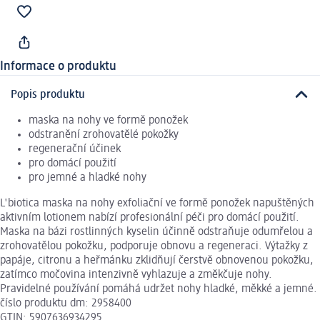
Informace o produktu
Popis produktu
maska na nohy ve formě ponožek
odstranění zrohovatělé pokožky
regenerační účinek
pro domácí použití
pro jemné a hladké nohy
L'biotica maska na nohy exfoliační ve formě ponožek napuštěných
aktivním lotionem nabízí profesionální péči pro domácí použití.
Maska na bázi rostlinných kyselin účinně odstraňuje odumřelou a
zrohovatělou pokožku, podporuje obnovu a regeneraci. Výtažky z
papáje, citronu a heřmánku zklidňují čerstvě obnovenou pokožku,
zatímco močovina intenzivně vyhlazuje a změkčuje nohy.
Pravidelné používání pomáhá udržet nohy hladké, měkké a jemné.
číslo produktu dm: 2958400
GTIN: 5907636934295