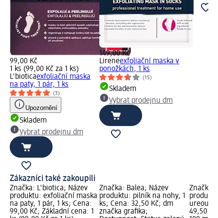
149,00 Kč
99,00 Kč
Lirene
exfoliační maska v
1 ks (99,00 Kč za 1 ks)
ponožkách, 1 ks
L'biotica
exfoliační maska
(15)
na paty, 1 pár, 1 ks
Skladem
(3)
Vybrat prodejnu dm
Upozornění
Skladem
Vybrat prodejnu dm
Zákazníci také zakoupili
Značka: L'biotica; Název
Značka: Balea; Název
Značka: 
produktu: exfoliační maska
produktu: pilník na nohy, 1
produktu
na paty, 1 pár, 1 ks; Cena:
ks; Cena: 32,50 Kč; dm
ureou, 1
99,00 Kč; Základní cena: 1
značka grafika;
49,50 Kč