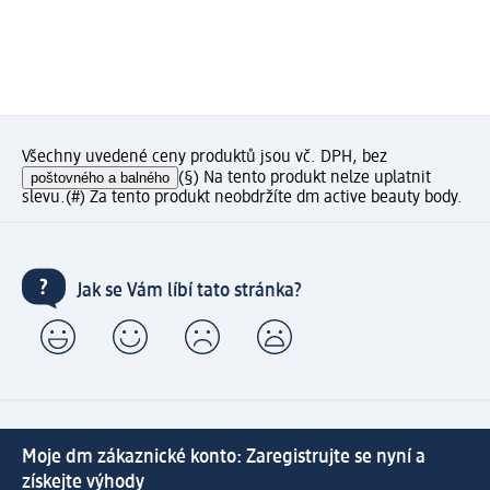
Všechny uvedené ceny produktů jsou vč. DPH, bez
poštovného a balného
(§) Na tento produkt nelze uplatnit
slevu.
(#) Za tento produkt neobdržíte dm active beauty body.
Jak se Vám líbí tato stránka?
Moje dm zákaznické konto: Zaregistrujte se nyní a
získejte výhody