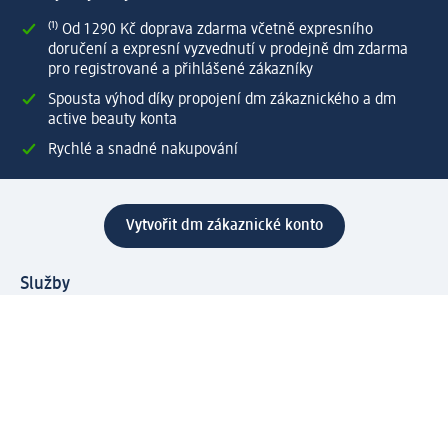
⁽¹⁾ Od 1 290 Kč doprava zdarma včetně expresního
doručení a expresní vyzvednutí v prodejně dm zdarma
pro registrované a přihlášené zákazníky
Spousta výhod díky propojení dm zákaznického a dm
active beauty konta
Rychlé a snadné nakupování
Vytvořit dm zákaznické konto
Služby
Zákaznický program & Servis
Zákaznický servis
Odeslání & Dodání
Vrácení zboží
Společnost