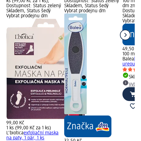
ks (99,00 Kč za 1 ks);
Dostupnost: Status zelený
100 ml (4
Dostupnost: Status zelený
Skladem, Status šedý
dm značk
Skladem, Status šedý
Vybrat prodejnu dm
Dostupno
Vybrat prodejnu dm
Skladem,
Vybrat p
49,50 Kč
100 ml (4
Balea
kré
ureou, 1
Skla
Vybra
99,00 Kč
1 ks (99,00 Kč za 1 ks)
L'biotica
exfoliační maska
na paty, 1 pár, 1 ks
32,50 Kč