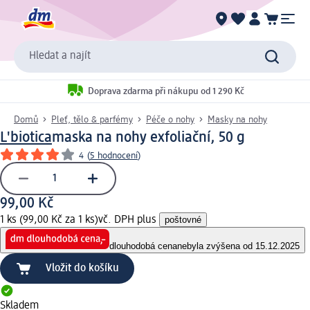
Hledat a najít
Doprava zdarma při nákupu od 1 290 Kč
Domů
Pleť, tělo & parfémy
Péče o nohy
Masky na nohy
L'biotica
maska na nohy exfoliační, 50 g
4
(
5 hodnocení
)
99,00 Kč
1 ks (99,00 Kč za 1 ks)
vč. DPH plus
poštovné
dlouhodobá cena
nebyla zvýšena od 15.12.2025
Vložit do košíku
Skladem