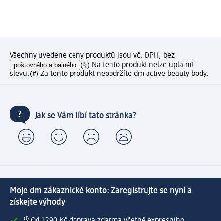
Všechny uvedené ceny produktů jsou vč. DPH, bez
poštovného a balného
(§) Na tento produkt nelze uplatnit
slevu.
(#) Za tento produkt neobdržíte dm active beauty body.
Jak se Vám líbí tato stránka?
Moje dm zákaznické konto: Zaregistrujte se nyní a
získejte výhody
⁽¹⁾ Od 1 290 Kč doprava zdarma včetně expresního