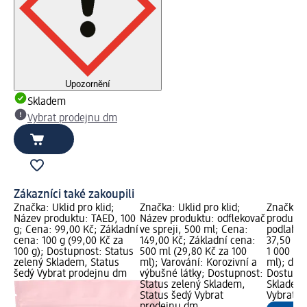
Upozornění
Skladem
Vybrat prodejnu dm
Zákazníci také zakoupili
Značka: Úklid pro klid;
Značka: Úklid pro klid;
Značka: 
Název produktu: TAED, 100
Název produktu: odflekovač
produktu
g; Cena: 99,00 Kč; Základní
ve spreji, 500 ml; Cena:
podlahy, 
cena: 100 g (99,00 Kč za
149,00 Kč; Základní cena:
37,50 Kč
100 g); Dostupnost: Status
500 ml (29,80 Kč za 100
1 000 ml 
zelený Skladem, Status
ml); Varování: Korozivní a
ml); dm 
šedý Vybrat prodejnu dm
výbušné látky; Dostupnost:
Dostupno
Status zelený Skladem,
Skladem,
Status šedý Vybrat
Vybrat p
prodejnu dm