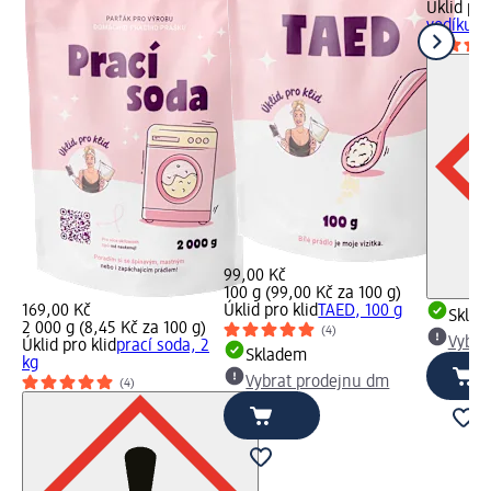
Úklid pro
vodíku, 1
99,00 Kč
100 g (99,00 Kč za 100 g)
169,00 Kč
Úklid pro klid
TAED, 100 g
Skla
2 000 g (8,45 Kč za 100 g)
(4)
Vybra
Úklid pro klid
prací soda, 2
Skladem
kg
Vybrat prodejnu dm
(4)