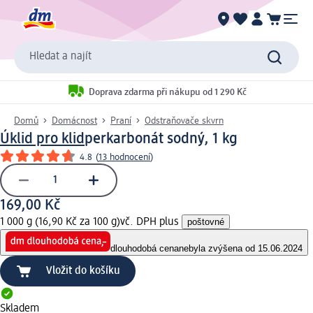
Hledat a najít
Doprava zdarma při nákupu od 1 290 Kč
Domů
Domácnost
Praní
Odstraňovače skvrn
Úklid pro klid
perkarbonát sodný, 1 kg
4.8
(
13 hodnocení
)
169,00 Kč
1 000 g (16,90 Kč za 100 g)
vč. DPH plus
poštovné
dlouhodobá cena
nebyla zvýšena od 15.06.2024
Vložit do košíku
Skladem