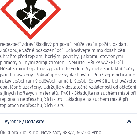
Nebezpečí Zdraví škodlivý při požití. Může zesílit požár; oxidant.
Způsobuje vážné poškození očí. Uchovávejte mimo dosah dětí.
Chraňte před teplem, horkými povrchy, jiskrami, otevřenými
plameny a jinými zdroji zapálení. Nekuřte. PŘI ZASAŽENÍ OČÍ:
Několik minut opatrně vyplachujte vodou. Vyjměte kontaktní čočky,
jsou-li nasazeny. Pokračujte ve vyplachování. Používejte ochranné
rukavice/ochranný oděv/ochranné brýle/obličejový štít. Uchovávejte
obal těsně uzavřený. Udržujte v dostatečné vzdálenosti od oblečení
a jiných hořlavých materiálů. P401 - Skladujte na suchém místě při
teplotách nepřesahujících 40°C. Skladujte na suchém místě při
teplotách nepřesahujících 40 °C.
Výrobce / Dodavatel
Úklid pro klid, s.r.o. Nové sady 988/2, 602 00 Brno