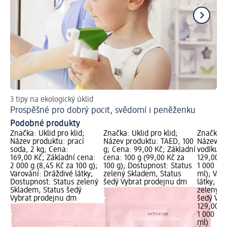
3 tipy na ekologický úklid
Pra
Prospěšné pro dobrý pocit, svědomí i peněženku
Ja
Podobné produkty
Značka: Úklid pro klid;
Značka: Úklid pro klid;
Značka: Ú
Název produktu: prací
Název produktu: TAED, 100
Název pr
soda, 2 kg; Cena:
g; Cena: 99,00 Kč; Základní
vodíku, 1
169,00 Kč; Základní cena:
cena: 100 g (99,00 Kč za
129,00 K
2 000 g (8,45 Kč za 100 g);
100 g); Dostupnost: Status
1 000 ml 
Varování: Dráždivé látky;
zelený Skladem, Status
ml); Var
Dostupnost: Status zelený
šedý Vybrat prodejnu dm
látky; D
Skladem, Status šedý
zelený S
Vybrat prodejnu dm
šedý Vyb
129,00 K
1 000 ml 
ml)