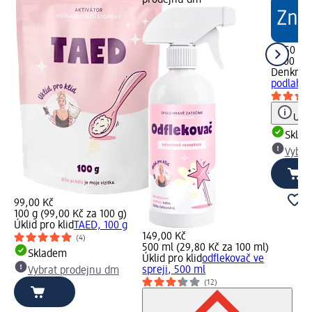
37,50 Kč
1 000 ml 
Denkmit
podlahy, 
Upoz
Skla
Vybra
99,00 Kč
100 g (99,00 Kč za 100 g)
Úklid pro klid
TAED, 100 g
149,00 Kč
(4)
500 ml (29,80 Kč za 100 ml)
Skladem
Úklid pro klid
odflekovač ve
spreji, 500 ml
Vybrat prodejnu dm
(12)