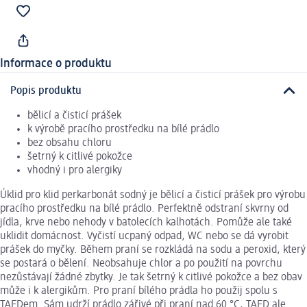
Informace o produktu
Popis produktu
bělicí a čisticí prášek
k výrobě pracího prostředku na bílé prádlo
bez obsahu chloru
šetrný k citlivé pokožce
vhodný i pro alergiky
Úklid pro klid perkarbonát sodný je bělicí a čisticí prášek pro výrobu
pracího prostředku na bílé prádlo. Perfektně odstraní skvrny od
jídla, krve nebo nehody v batolecích kalhotách. Pomůže ale také
uklidit domácnost. Vyčistí ucpaný odpad, WC nebo se dá vyrobit
prášek do myčky. Během praní se rozkládá na sodu a peroxid, který
se postará o bělení. Neobsahuje chlor a po použití na povrchu
nezůstávají žádné zbytky. Je tak šetrný k citlivé pokožce a bez obav
může i k alergikům. Pro praní bílého prádla ho použij spolu s
TAEDem. Sám udrží prádlo zářivé při praní nad 60 °C, TAED ale