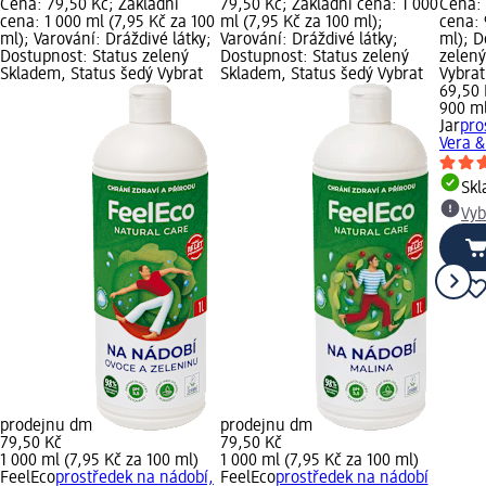
Cena: 79,50 Kč; Základní
79,50 Kč; Základní cena: 1 000
Cena: 
cena: 1 000 ml (7,95 Kč za 100
ml (7,95 Kč za 100 ml);
cena: 
ml); Varování: Dráždivé látky;
Varování: Dráždivé látky;
ml); D
Dostupnost: Status zelený
Dostupnost: Status zelený
zelený
Skladem, Status šedý Vybrat
Skladem, Status šedý Vybrat
Vybra
69,50 
900 ml
Jar
pro
Vera &
Sk
Vyb
prodejnu dm
prodejnu dm
79,50 Kč
79,50 Kč
1 000 ml (7,95 Kč za 100 ml)
1 000 ml (7,95 Kč za 100 ml)
FeelEco
prostředek na nádobí,
FeelEco
prostředek na nádobí