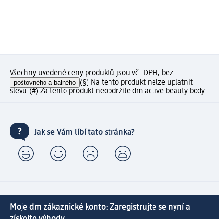
Všechny uvedené ceny produktů jsou vč. DPH, bez
poštovného a balného
(§) Na tento produkt nelze uplatnit
slevu.
(#) Za tento produkt neobdržíte dm active beauty body.
Jak se Vám líbí tato stránka?
Moje dm zákaznické konto: Zaregistrujte se nyní a
získejte výhody