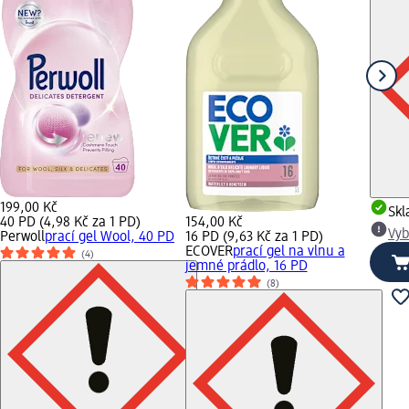
199,00 Kč
Sk
40 PD (4,98 Kč za 1 PD)
154,00 Kč
Vyb
Perwoll
prací gel Wool, 40 PD
16 PD (9,63 Kč za 1 PD)
ECOVER
prací gel na vlnu a
(4)
jemné prádlo, 16 PD
(8)