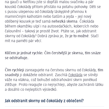
na gauči u Netflixu jste si dopřáli malou svačinku a pár
kousků čokolády přitom přistálo na potahu pohovky. Děti se
s pusou ulepenou od čokolády láskyplně přivinou k
maminčiným kalhotám nebo šatům a jejda – její nový
oblíbený kousek je teď samá
nehezká skvrna
. Čokoláda
během okamžiku ulpí i na autosedačkách, kobercích nebo
čalounění – takový je prostě život. Ptáte se, jak odstranit
skvrny od čokolády? Dobrá zpráva je, že
je to možné
. Stačí
mít na paměti pár věcí.
Klíčem je jednat rychle: Čím čerstvější je skvrna, tím snáze
se odstraňuje.
Čím rychleji
zareagujete na čerstvou skvrnu od čokolády,
tím
snadněji
ji dokážete odstranit. Zaschlá
čokoláda
se silněji
váže na vlákna, což bohužel odstraňování skvrn poněkud
ztěžuje. Proto reagujte co nejrychleji, abyste zachránili látku
a dosáhli co nejlepších výsledků.
Jak odstranit skvrny od čokolády z oblečení?