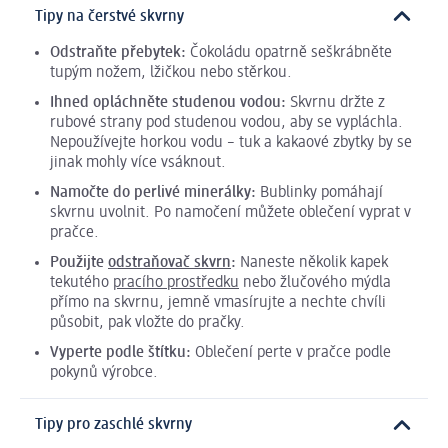
Tipy na čerstvé skvrny
Odstraňte přebytek:
Čokoládu opatrně seškrábněte
tupým nožem, lžičkou nebo stěrkou.
Ihned opláchněte studenou vodou:
Skvrnu držte z
rubové strany pod studenou vodou, aby se vypláchla.
Nepoužívejte horkou vodu – tuk a kakaové zbytky by se
jinak mohly více vsáknout.
Namočte do perlivé minerálky:
Bublinky pomáhají
skvrnu uvolnit. Po namočení můžete oblečení vyprat v
pračce.
Použijte
odstraňovač skvrn
:
Naneste několik kapek
tekutého
pracího prostředku
nebo žlučového mýdla
přímo na skvrnu, jemně vmasírujte a nechte chvíli
působit, pak vložte do pračky.
Vyperte podle štítku:
Oblečení perte v pračce podle
pokynů výrobce.
Tipy pro zaschlé skvrny