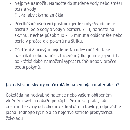
Nejprve namočit:
Namočte do studené vody nebo směsi
octa a vody
(1 : 4), aby skvrna změkla.
Předběžné ošetření pastou z jedlé sody:
Vymíchejte
pastu z jedlé sody a vody v poměru 3 : 1, naneste na
skvrnu, nechte působit 10 – 15 minut a opláchněte nebo
perte v pračce dle pokynů na štítku.
Ošetření žlučovým mýdlem:
Na oděv můžete také
nastříkat nebo nanést žlučové mýdlo, jemně jej vetřít a
po krátké době namáčení vyprat ručně nebo v pračce
podle pokynů.
Jak odstranit skvrny od čokolády na jemných materiálech?
Čokoláda na hedvábné halence nebo vašem oblíbeném
vlněném svetru dokáže potrápit. Pokud se ptáte, jak
odstranit skvrny od čokolády z
hedvábí a bavlny,
odpověď je
jasná: Jednejte rychle a co nejdříve setřete přebytečnou
čokoládu.