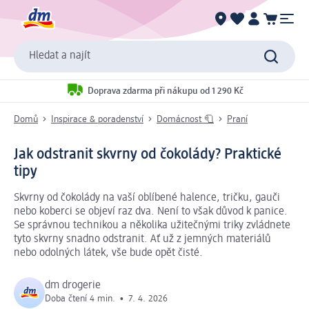
Hledat a najít
Doprava zdarma při nákupu od 1 290 Kč
Domů
Inspirace & poradenství
Domácnost 🧻
Praní
Jak odstranit skvrny od čokolády? Praktické
tipy
Skvrny od čokolády na vaší oblíbené halence, tričku, gauči
nebo koberci se objeví raz dva. Není to však důvod k panice.
Se správnou technikou a několika užitečnými triky zvládnete
tyto skvrny snadno odstranit. Ať už z jemných materiálů
nebo odolných látek, vše bude opět čisté.
dm drogerie
Doba čtení 4 min.
•
7. 4. 2026