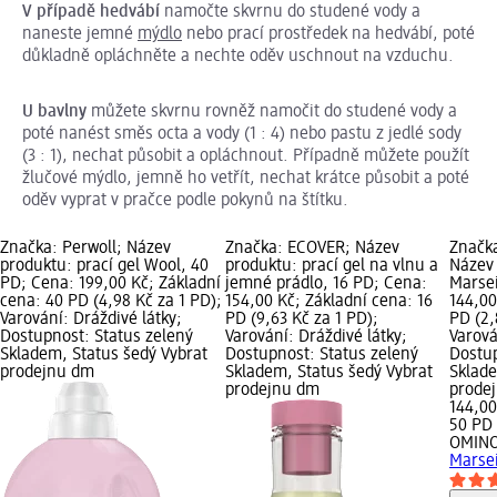
V případě hedvábí
namočte skvrnu do studené vody a
naneste jemné
mýdlo
nebo prací prostředek na hedvábí, poté
důkladně opláchněte a nechte oděv uschnout na vzduchu.
U bavlny
můžete skvrnu rovněž namočit do studené vody a
poté nanést směs octa a vody (1 : 4) nebo pastu z jedlé sody
(3 : 1), nechat působit a opláchnout. Případně můžete použít
žlučové mýdlo, jemně ho vetřít, nechat krátce působit a poté
oděv vyprat v pračce podle pokynů na štítku.
Značka: Perwoll; Název
Značka: ECOVER; Název
Značk
produktu: prací gel Wool, 40
produktu: prací gel na vlnu a
Název 
PD; Cena: 199,00 Kč; Základní
jemné prádlo, 16 PD; Cena:
Marsei
cena: 40 PD (4,98 Kč za 1 PD);
154,00 Kč; Základní cena: 16
144,00
Varování: Dráždivé látky;
PD (9,63 Kč za 1 PD);
PD (2,
Dostupnost: Status zelený
Varování: Dráždivé látky;
Varová
Skladem, Status šedý Vybrat
Dostupnost: Status zelený
Dostup
prodejnu dm
Skladem, Status šedý Vybrat
Sklade
prodejnu dm
prode
144,00
50 PD 
OMINO
Marsei