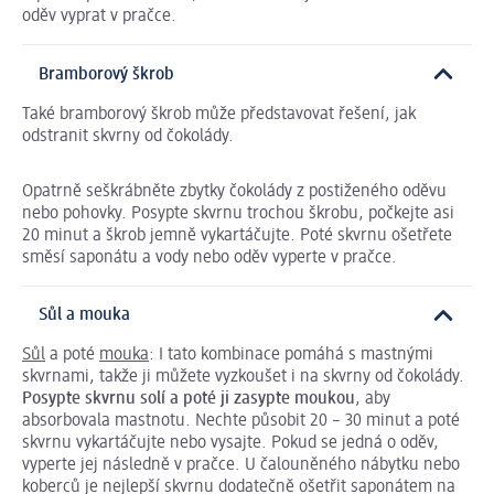
oděv vyprat v pračce.
Bramborový škrob
Také bramborový škrob může představovat řešení, jak
odstranit skvrny od čokolády.
Opatrně seškrábněte zbytky čokolády z postiženého oděvu
nebo pohovky. Posypte skvrnu trochou škrobu, počkejte asi
20 minut a škrob jemně vykartáčujte. Poté skvrnu ošetřete
směsí saponátu a vody nebo oděv vyperte v pračce.
Sůl a mouka
Sůl
a poté
mouka
: I tato kombinace pomáhá s mastnými
skvrnami, takže ji můžete vyzkoušet i na skvrny od čokolády.
Posypte skvrnu solí a poté ji zasypte moukou
, aby
absorbovala mastnotu. Nechte působit 20 – 30 minut a poté
skvrnu vykartáčujte nebo vysajte. Pokud se jedná o oděv,
vyperte jej následně v pračce. U čalouněného nábytku nebo
koberců je nejlepší skvrnu dodatečně ošetřit saponátem na