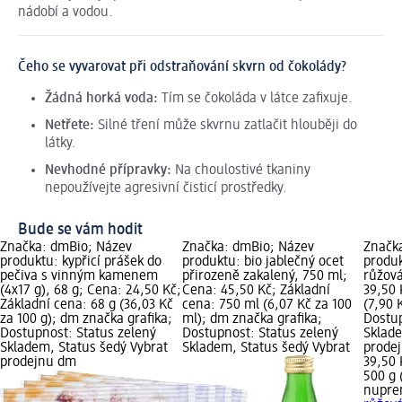
nádobí a vodou.
Čeho se vyvarovat při odstraňování skvrn od čokolády?
Žádná horká voda:
Tím se čokoláda v látce zafixuje.
Netřete:
Silné tření může skvrnu zatlačit hlouběji do
látky.
Nevhodné přípravky:
Na choulostivé tkaniny
nepoužívejte agresivní čisticí prostředky.
Bude se vám hodit
Značka: dmBio; Název
Značka: dmBio; Název
Značk
produktu: kypřicí prášek do
produktu: bio jablečný ocet
produk
pečiva s vinným kamenem
přirozeně zakalený, 750 ml;
růžová
(4x17 g), 68 g; Cena: 24,50 Kč;
Cena: 45,50 Kč; Základní
39,50 
Základní cena: 68 g (36,03 Kč
cena: 750 ml (6,07 Kč za 100
(7,90 
za 100 g); dm značka grafika;
ml); dm značka grafika;
Dostup
Dostupnost: Status zelený
Dostupnost: Status zelený
Sklade
Skladem, Status šedý Vybrat
Skladem, Status šedý Vybrat
prode
prodejnu dm
39,50 
500 g 
nupr