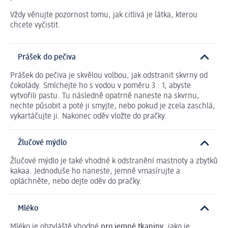
Vždy věnujte pozornost tomu, jak citlivá je látka, kterou
chcete vyčistit.
Prášek do pečiva
Prášek do pečiva je skvělou volbou, jak odstranit skvrny od
čokolády. Smíchejte ho s vodou v poměru 3 : 1, abyste
vytvořili pastu. Tu následně opatrně naneste na skvrnu,
nechte působit a poté ji smyjte, nebo pokud je zcela zaschlá,
vykartáčujte ji. Nakonec oděv vložte do pračky.
Žlučové mýdlo
Žlučové mýdlo je také vhodné k odstranění mastnoty a zbytků
kakaa. Jednoduše ho naneste, jemně vmasírujte a
opláchněte, nebo dejte oděv do pračky.
Mléko
Mléko je obzvláště vhodné
pro jemné tkaniny
, jako je