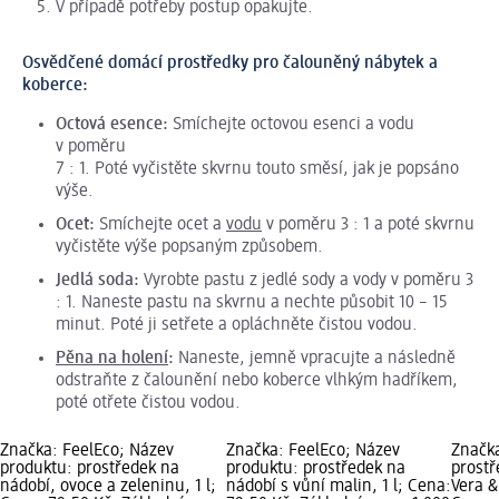
V případě potřeby postup opakujte.
Osvědčené domácí prostředky pro čalouněný nábytek a
koberce:
Octová esence:
Smíchejte octovou esenci a vodu
v poměru
7 : 1. Poté vyčistěte skvrnu touto směsí, jak je popsáno
výše.
Ocet:
Smíchejte ocet a
vodu
v poměru 3 : 1 a poté skvrnu
vyčistěte výše popsaným způsobem.
Jedlá soda:
Vyrobte pastu z jedlé sody a vody v poměru 3
: 1. Naneste pastu na skvrnu a nechte působit 10 – 15
minut. Poté ji setřete a opláchněte čistou vodou.
Pěna na holení
:
Naneste, jemně vpracujte a následně
odstraňte z čalounění nebo koberce vlhkým hadříkem,
poté otřete čistou vodou.
Značka: FeelEco; Název
Značka: FeelEco; Název
Značka
produktu: prostředek na
produktu: prostředek na
prostř
nádobí, ovoce a zeleninu, 1 l;
nádobí s vůní malin, 1 l; Cena:
Vera &