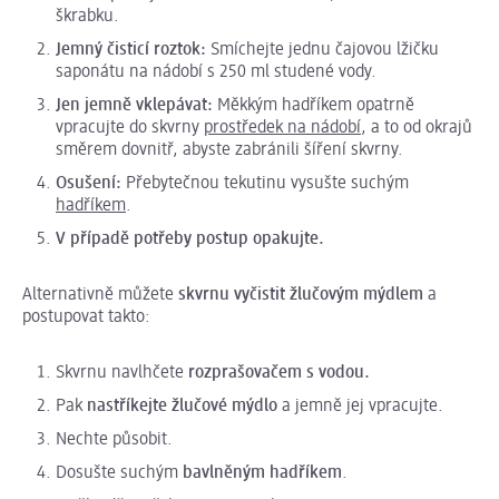
škrabku.
Jemný čisticí roztok:
Smíchejte jednu čajovou lžičku
saponátu na nádobí s 250 ml studené vody.
Jen jemně vklepávat:
Měkkým hadříkem opatrně
vpracujte do skvrny
prostředek na nádobí
, a to od okrajů
směrem dovnitř, abyste zabránili šíření skvrny.
Osušení:
Přebytečnou tekutinu vysušte suchým
hadříkem
.
V případě potřeby postup opakujte.
Alternativně můžete
skvrnu vyčistit žlučovým mýdlem
a
postupovat takto:
Skvrnu navlhčete
rozprašovačem s
vodou.
Pak
nastříkejte žlučové mýdlo
a jemně jej vpracujte.
Nechte působit.
Dosušte suchým
bavlněným hadříkem
.