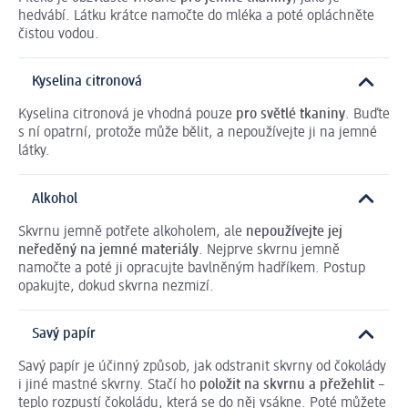
hedvábí. Látku krátce namočte do mléka a poté opláchněte
čistou vodou.
Kyselina citronová
Kyselina citronová je vhodná pouze
pro světlé tkaniny
. Buďte
s ní opatrní, protože může bělit, a nepoužívejte ji na jemné
látky.
Alkohol
Skvrnu jemně potřete alkoholem, ale
nepoužívejte jej
neředěný na jemné materiály
. Nejprve skvrnu jemně
namočte a poté ji opracujte bavlněným hadříkem. Postup
opakujte, dokud skvrna nezmizí.
Savý papír
Savý papír je účinný způsob, jak odstranit skvrny od čokolády
i jiné mastné skvrny. Stačí ho
položit na skvrnu a přežehlit
–
teplo rozpustí čokoládu, která se do něj vsákne. Poté můžete