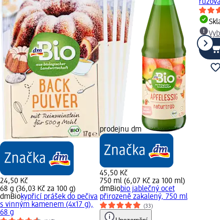
růžová
Sk
Vyb
prodejnu dm
45,50 Kč
24,50 Kč
750 ml (6,07 Kč za 100 ml)
68 g (36,03 Kč za 100 g)
dmBio
bio jablečný ocet
dmBio
kypřicí prášek do pečiva
přirozeně zakalený, 750 ml
s vinným kamenem (4x17 g),
(33)
68 g