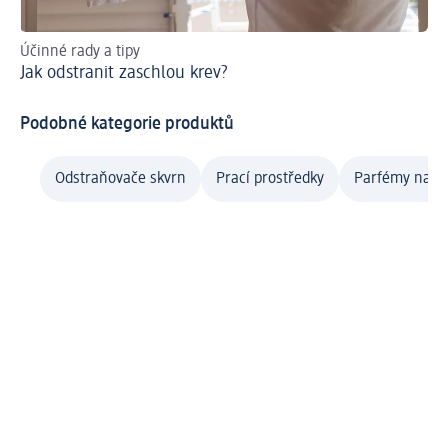
Účinné rady a tipy
Tip
Jak odstranit zaschlou krev?
Ja
Podobné kategorie produktů
Odstraňovače skvrn
Prací prostředky
Parfémy na p