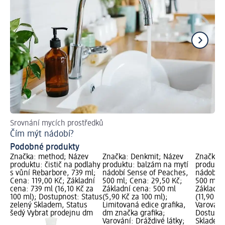
Srovnání mycích prostředků
Obj
Čím mýt nádobí?
Sů
Podobné produkty
Značka: method; Název
Značka: Denkmit; Název
Značka: 
produktu: čistič na podlahy
produktu: balzám na mytí
produktu
s vůní Rebarbore, 739 ml;
nádobí Sense of Peaches,
nádobí, 
Cena: 119,00 Kč; Základní
500 ml; Cena: 29,50 Kč;
500 ml; 
cena: 739 ml (16,10 Kč za
Základní cena: 500 ml
Základní
100 ml); Dostupnost: Status
(5,90 Kč za 100 ml);
(11,90 Kč
zelený Skladem, Status
Limitovaná edice grafika,
Varování:
šedý Vybrat prodejnu dm
dm značka grafika;
Dostupno
Varování: Dráždivé látky;
Skladem,