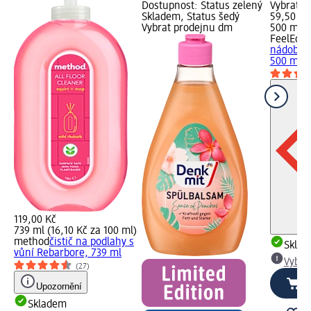
Dostupnost: Status zelený
Vybrat p
Skladem, Status šedý
59,50 Kč
Vybrat prodejnu dm
500 ml (1
FeelEco
p
nádobí, 
500 ml
119,00 Kč
739 ml (16,10 Kč za 100 ml)
method
čistič na podlahy s
Skla
vůní Rebarbore, 739 ml
Vybra
(27)
Upozornění
Skladem