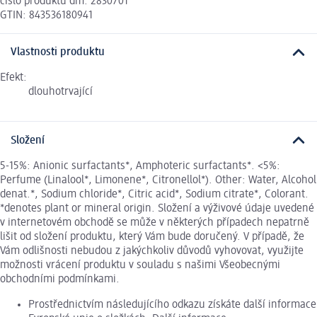
číslo produktu dm: 2830701
GTIN: 843536180941
Vlastnosti produktu
Efekt:
dlouhotrvající
Složení
5-15%: Anionic surfactants*, Amphoteric surfactants*. <5%:
Perfume (Linalool*, Limonene*, Citronellol*). Other: Water, Alcohol
denat.*, Sodium chloride*, Citric acid*, Sodium citrate*, Colorant.
*denotes plant or mineral origin. Složení a výživové údaje uvedené
v internetovém obchodě se může v některých případech nepatrně
lišit od složení produktu, který Vám bude doručený. V případě, že
Vám odlišnosti nebudou z jakýchkoliv důvodů vyhovovat, využijte
možnosti vrácení produktu v souladu s našimi Všeobecnými
obchodními podmínkami.
Prostřednictvím následujícího odkazu získáte další informace