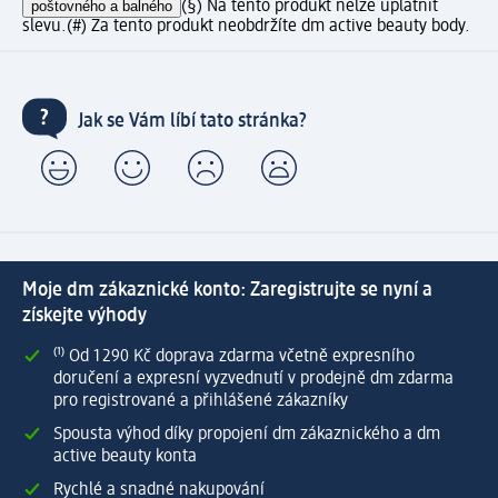
poštovného a balného
(§) Na tento produkt nelze uplatnit
slevu.
(#) Za tento produkt neobdržíte dm active beauty body.
Jak se Vám líbí tato stránka?
Moje dm zákaznické konto: Zaregistrujte se nyní a
získejte výhody
⁽¹⁾ Od 1 290 Kč doprava zdarma včetně expresního
doručení a expresní vyzvednutí v prodejně dm zdarma
pro registrované a přihlášené zákazníky
Spousta výhod díky propojení dm zákaznického a dm
active beauty konta
Rychlé a snadné nakupování