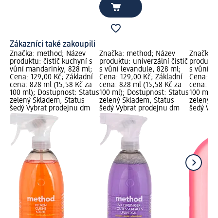
Zákazníci také zakoupili
Značka: method; Název
Značka: method; Název
Značka:
produktu: čistič kuchyní s
produktu: univerzální čistič
produktu
vůní mandarinky, 828 ml;
s vůní levandule, 828 ml;
s vůní R
Cena: 129,00 Kč; Základní
Cena: 129,00 Kč; Základní
Cena: 11
cena: 828 ml (15,58 Kč za
cena: 828 ml (15,58 Kč za
cena: 73
100 ml); Dostupnost: Status
100 ml); Dostupnost: Status
100 ml);
zelený Skladem, Status
zelený Skladem, Status
zelený S
šedý Vybrat prodejnu dm
šedý Vybrat prodejnu dm
šedý Vyb