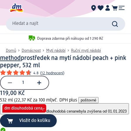
Hledat a najít
Doprava zdarma při nákupu od 1 290 Kč
Domů
Domácnost
Mytí nádobí
Ruční mytí nádobí
method
prostředek na mytí nádobí peach + pink
pepper, 532 ml
4.8
(
12 hodnocení
)
119,00 Kč
532 ml (22,37 Kč za 100 ml)
vč. DPH plus
poštovné
dlouhodobá cena
nebyla zvýšena od 01.01.2023
Vložit do košíku