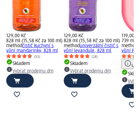
129,00 Kč
129,00 Kč
119,00 K
828 ml (15,58 Kč za 100 ml)
828 ml (15,58 Kč za 100 ml)
739 ml (1
method
čistič kuchyní s
method
univerzální čistič s
method
č
vůní mandarinky, 828 ml
vůní levandule, 828 ml
vůní Reb
(53)
(28)
Skladem
Skladem
Upoz
Vybrat prodejnu dm
Vybrat prodejnu dm
Skla
Vybra