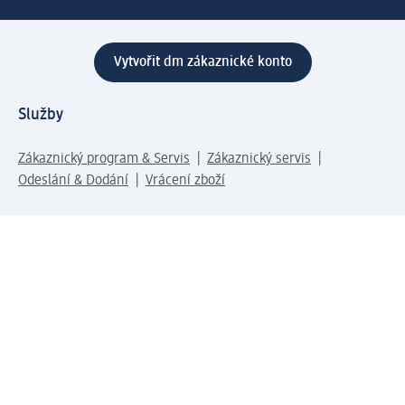
Vytvořit dm zákaznické konto
Služby
Zákaznický program & Servis
Zákaznický servis
Odeslání & Dodání
Vrácení zboží
Společnost
O společnosti
Společenská odpovědnost
Kariéra
Press centrum
Svět dm