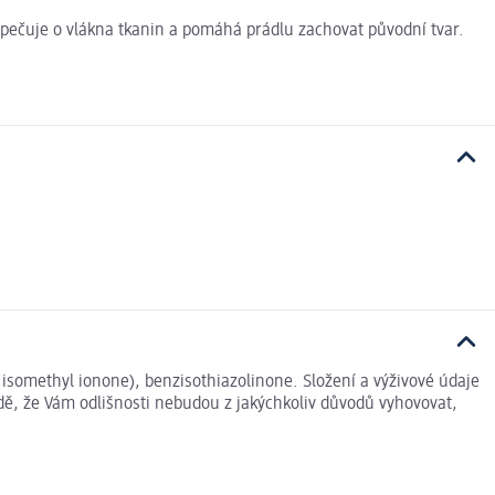
y, pečuje o vlákna tkanin a pomáhá prádlu zachovat původní tvar.
 isomethyl ionone), benzisothiazolinone. Složení a výživové údaje
dě, že Vám odlišnosti nebudou z jakýchkoliv důvodů vyhovovat,