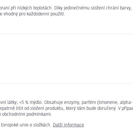
i praní při nízkých teplotách. Díky jedinečnému složení chrání barv
je vhodný pro každodenní použití.
tivní látky; <5 % mýdlo. Obsahuje enzymy, parfém (limonene, alpha-
atrně lišit od složení produktu, který Vám bude doručený. V přípa
mi obchodními podmínkami.
e Evropské unie o složkách.
Další informace