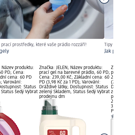
 prací prostředky, které vaše prádlo rozzáří!
Tipy pro spánek
 gely
Jak prát povl
; Název produktu:
Značka: JELEN; Název produktu:
Značka: Per
 60 PD; Cena:
prací gel na barevné prádlo, 60 PD;
prací gel Co
adní cena: 60 PD
Cena: 239,00 Kč; Základní cena: 60
249,00 Kč; 
); Varování:
PD (3,98 Kč za 1 PD); Varování:
(7,55 Kč za 
Dostupnost: Status
Dráždivé látky; Dostupnost: Status
Dráždivé lá
 Status šedý Vybrat
zelený Skladem, Status šedý Vybrat
zelený Skla
prodejnu dm
prodejnu d
249,00 Kč
33 PD (7,55 
Persil
prací 