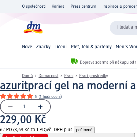
O společnosti
Kariéra
Press centrum
Inspirace & poraden
Hledat a n
Nově
Značky
Líčení
Pleť, tělo & parfémy
Men's Wor
Doprava zdarma při nákupu od 1
Domů
Domácnost
Praní
Prací prostředky
azurit
prací gel na moderní 
5
(
1 hodnocení
)
229,00 Kč
62 PD (3,69 Kč za 1 PD)
vč. DPH plus
poštovné