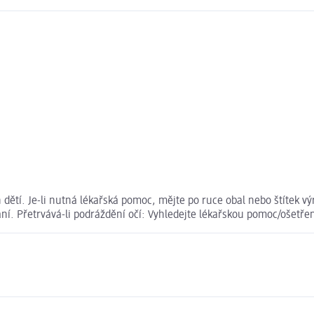
ětí. Je-li nutná lékařská pomoc, mějte po ruce obal nebo štítek v
ní. Přetrvává-li podráždění očí: Vyhledejte lékařskou pomoc/ošetřen