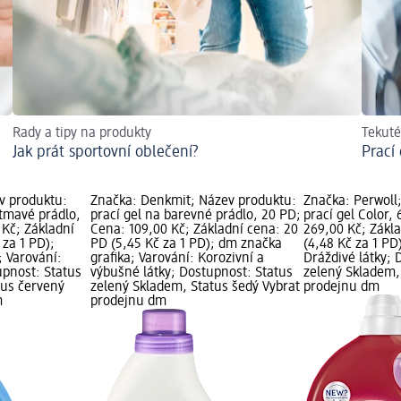
Rady a tipy na produkty
Tekuté
Jak prát sportovní oblečení?
Prací
v produktu:
Značka: Denkmit; Název produktu:
Značka: Perwoll
 tmavé prádlo,
prací gel na barevné prádlo, 20 PD;
prací gel Color,
 Kč; Základní
Cena: 109,00 Kč; Základní cena: 20
269,00 Kč; Zákl
 za 1 PD);
PD (5,45 Kč za 1 PD); dm značka
(4,48 Kč za 1 PD
; Varování:
grafika; Varování: Korozivní a
Dráždivé látky; 
upnost: Status
výbušné látky; Dostupnost: Status
zelený Skladem,
tus červený
zelený Skladem, Status šedý Vybrat
prodejnu dm
m
prodejnu dm