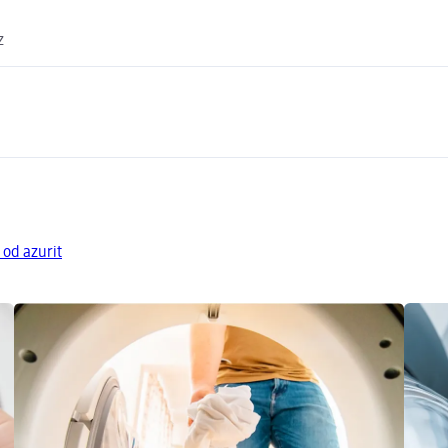
z
 od azurit