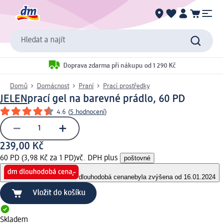
Hledat a najít
Doprava zdarma při nákupu od 1 290 Kč
Domů
Domácnost
Praní
Prací prostředky
JELEN
prací gel na barevné prádlo, 60 PD
4.6
(
5 hodnocení
)
239,00 Kč
60 PD (3,98 Kč za 1 PD)
vč. DPH plus
poštovné
dlouhodobá cena
nebyla zvýšena od 16.01.2024
Vložit do košíku
Skladem