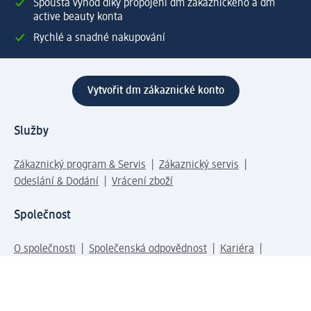
Spousta výhod díky propojení dm zákaznického a dm
active beauty konta
Rychlé a snadné nakupování
Vytvořit dm zákaznické konto
Služby
Zákaznický program & Servis
Zákaznický servis
Odeslání & Dodání
Vrácení zboží
Společnost
O společnosti
Společenská odpovědnost
Kariéra
Press centrum
Svět dm