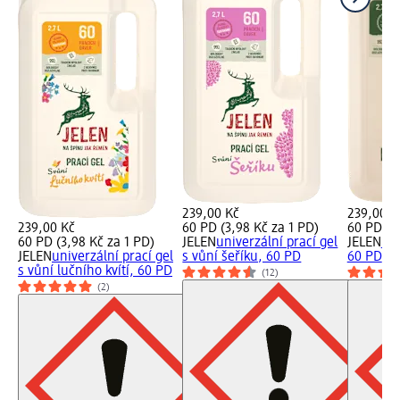
239,00 Kč
239,00 K
239,00 Kč
60 PD (3,98 Kč za 1 PD)
60 PD (3
60 PD (3,98 Kč za 1 PD)
JELEN
univerzální prací gel
JELEN
uni
JELEN
univerzální prací gel
s vůní šeříku, 60 PD
60 PD
s vůní lučního kvítí, 60 PD
(12)
(2)