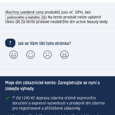
Všechny uvedené ceny produktů jsou vč. DPH, bez
poštovného a balného
(§) Na tento produkt nelze uplatnit
slevu.
(#) Za tento produkt neobdržíte dm active beauty body.
Jak se Vám líbí tato stránka?
Moje dm zákaznické konto: Zaregistrujte se nyní a
získejte výhody
⁽¹⁾ Od 1 290 Kč doprava zdarma včetně expresního
doručení a expresní vyzvednutí v prodejně dm zdarma
pro registrované a přihlášené zákazníky