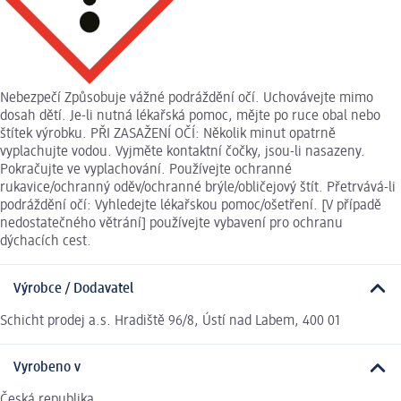
Nebezpečí Způsobuje vážné podráždění očí. Uchovávejte mimo
dosah dětí. Je-li nutná lékařská pomoc, mějte po ruce obal nebo
štítek výrobku. PŘI ZASAŽENÍ OČÍ: Několik minut opatrně
vyplachujte vodou. Vyjměte kontaktní čočky, jsou-li nasazeny.
Pokračujte ve vyplachování. Používejte ochranné
rukavice/ochranný oděv/ochranné brýle/obličejový štít. Přetrvává-li
podráždění očí: Vyhledejte lékařskou pomoc/ošetření. [V případě
nedostatečného větrání] používejte vybavení pro ochranu
dýchacích cest.
Výrobce / Dodavatel
Schicht prodej a.s. Hradiště 96/8, Ústí nad Labem, 400 01
Vyrobeno v
Česká republika