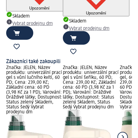
Upozornění
Upozornění
Skladem
Skladem
Vybrat prodejnu dm
Vybrat prodejnu dm
Zákazníci také zakoupili
Značka: JELEN; Název
Značka: JELEN; Název
Značka: 
produktu: univerzální prací
produktu: univerzální prací
produktu
gel s vůní lučního kvítí, 60
gel s vůní šeříku, 60 PD;
gel, 60 
PD; Cena: 239,00 Kč;
Cena: 239,00 Kč; Základní
239,00 K
Základní cena: 60 PD
cena: 60 PD (3,98 Kč za 1
60 PD (3,
(3,98 Kč za 1 PD); Varování:
PD); Varování: Dráždivé
Varování:
Dráždivé látky; Dostupnost:
látky; Dostupnost: Status
Dostupno
Status zelený Skladem,
zelený Skladem, Status
Skladem,
Status šedý Vybrat
šedý Vybrat prodejnu dm
Vybrat p
prodejnu dm