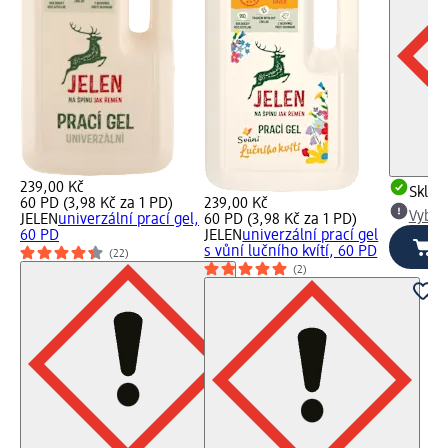
239,00 Kč
Skla
60 PD (3,98 Kč za 1 PD)
239,00 Kč
Vybra
JELEN
univerzální prací gel,
60 PD (3,98 Kč za 1 PD)
60 PD
JELEN
univerzální prací gel
s vůní lučního kvítí, 60 PD
(22)
(2)