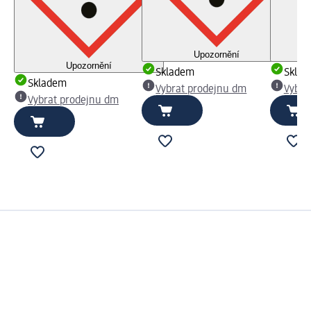
Upozornění
Upozornění
Skladem
Skla
Skladem
Vybrat prodejnu dm
Vybra
Vybrat prodejnu dm