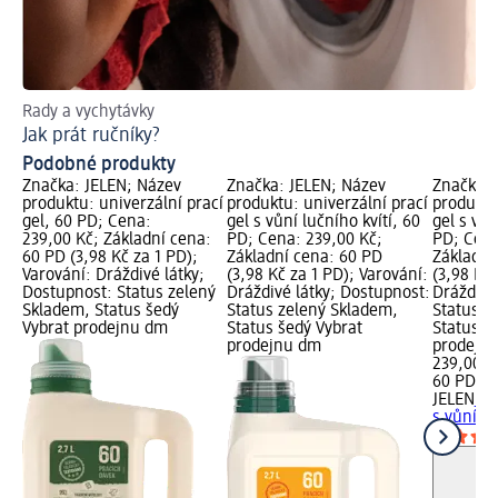
Rady a vychytávky
Tip
Jak prát ručníky?
Ja
Podobné produkty
Značka: JELEN; Název
Značka: JELEN; Název
Značka: 
produktu: univerzální prací
produktu: univerzální prací
produktu
gel, 60 PD; Cena:
gel s vůní lučního kvítí, 60
gel s vůn
239,00 Kč; Základní cena:
PD; Cena: 239,00 Kč;
PD; Cena
60 PD (3,98 Kč za 1 PD);
Základní cena: 60 PD
Základní
Varování: Dráždivé látky;
(3,98 Kč za 1 PD); Varování:
(3,98 Kč 
Dostupnost: Status zelený
Dráždivé látky; Dostupnost:
Dráždivé
Skladem, Status šedý
Status zelený Skladem,
Status z
Vybrat prodejnu dm
Status šedý Vybrat
Status š
prodejnu dm
prodejn
239,00 K
60 PD (3
JELEN
uni
s vůní l