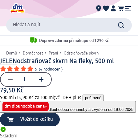
Hledat a najít
Doprava zdarma při nákupu od 1 290 Kč
Domů
Domácnost
Praní
Odstraňovače skvrn
JELEN
odstraňovač skvrn Na fleky, 500 ml
5
(
4 hodnocení
)
79,50 Kč
500 ml (15,90 Kč za 100 ml)
vč. DPH plus
poštovné
dlouhodobá cena
nebyla zvýšena od 19.06.2025
Vložit do košíku
Skladem