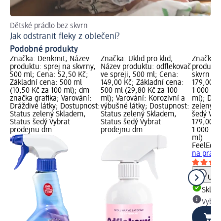
Dětské prádlo bez skvrn
Tip
Jak odstranit fleky z oblečení?
Ja
Podobné produkty
Značka: Denkmit; Název
Značka: Úklid pro klid;
Značka: 
produktu: sprej na skvrny,
Název produktu: odflekovač
produktu
500 ml; Cena: 52,50 Kč;
ve spreji, 500 ml; Cena:
skvrn na 
Základní cena: 500 ml
149,00 Kč; Základní cena:
179,00 K
(10,50 Kč za 100 ml); dm
500 ml (29,80 Kč za 100
1 000 ml 
značka grafika; Varování:
ml); Varování: Korozivní a
ml); Dos
Dráždivé látky; Dostupnost:
výbušné látky; Dostupnost:
zelený S
Status zelený Skladem,
Status zelený Skladem,
šedý Vyb
Status šedý Vybrat
Status šedý Vybrat
179,00 K
prodejnu dm
prodejnu dm
1 000 ml 
ml)
FeelEco
o
na praní,
Upoz
Skla
Vybra