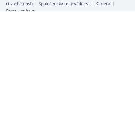
O společnosti
Společenská odpovědnost
Kariéra
Press centrum
Svět dm
Platební možnosti
Spojte se s dm