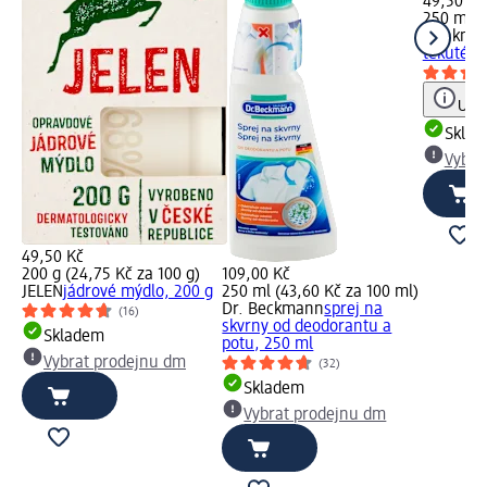
49,50 Kč
250 ml (
Denkmit
tekuté, 
Upoz
Skla
Vybra
49,50 Kč
200 g (24,75 Kč za 100 g)
109,00 Kč
JELEN
jádrové mýdlo, 200 g
250 ml (43,60 Kč za 100 ml)
Dr. Beckmann
sprej na
(16)
skvrny od deodorantu a
Skladem
potu, 250 ml
Vybrat prodejnu dm
(32)
Skladem
Vybrat prodejnu dm