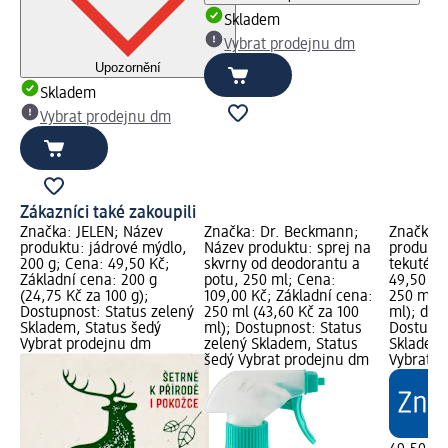
Skladem
Vybrat prodejnu dm
Upozornění
Skladem
Vybrat prodejnu dm
Zákazníci také zakoupili
Značka: JELEN; Název
Značka: Dr. Beckmann;
Značka: 
produktu: jádrové mýdlo,
Název produktu: sprej na
produktu
200 g; Cena: 49,50 Kč;
skvrny od deodorantu a
tekuté, 
Základní cena: 200 g
potu, 250 ml; Cena:
49,50 Kč
(24,75 Kč za 100 g);
109,00 Kč; Základní cena:
250 ml (
Dostupnost: Status zelený
250 ml (43,60 Kč za 100
ml); dm 
Skladem, Status šedý
ml); Dostupnost: Status
Dostupno
Vybrat prodejnu dm
zelený Skladem, Status
Skladem,
šedý Vybrat prodejnu dm
Vybrat p