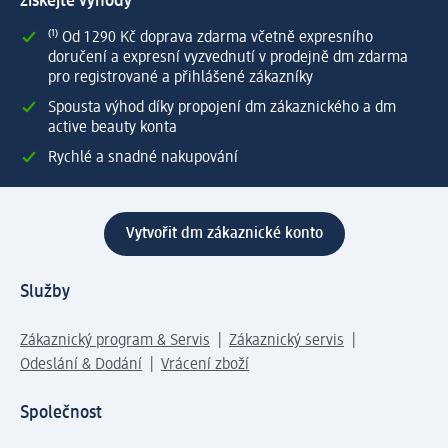
získejte výhody
⁽¹⁾ Od 1 290 Kč doprava zdarma včetně expresního
doručení a expresní vyzvednutí v prodejně dm zdarma
pro registrované a přihlášené zákazníky
Spousta výhod díky propojení dm zákaznického a dm
active beauty konta
Rychlé a snadné nakupování
Vytvořit dm zákaznické konto
Služby
Zákaznický program & Servis
Zákaznický servis
Odeslání & Dodání
Vrácení zboží
Společnost