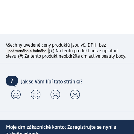
Všechny uvedené ceny produktů jsou vč. DPH, bez
poštovného a balného
(§) Na tento produkt nelze uplatnit
slevu.
(#) Za tento produkt neobdržíte dm active beauty body.
Jak se Vám líbí tato stránka?
Moje dm zákaznické konto: Zaregistrujte se nyní a