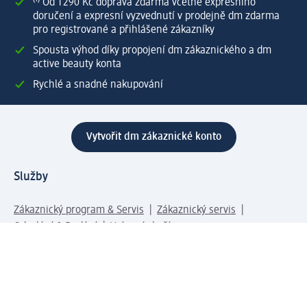
⁽¹⁾ Od 1 290 Kč doprava zdarma včetně expresního
doručení a expresní vyzvednutí v prodejně dm zdarma
pro registrované a přihlášené zákazníky
Spousta výhod díky propojení dm zákaznického a dm
active beauty konta
Rychlé a snadné nakupování
Vytvořit dm zákaznické konto
Služby
Zákaznický program & Servis
Zákaznický servis
Odeslání & Dodání
Vrácení zboží
Společnost
O společnosti
Společenská odpovědnost
Kariéra