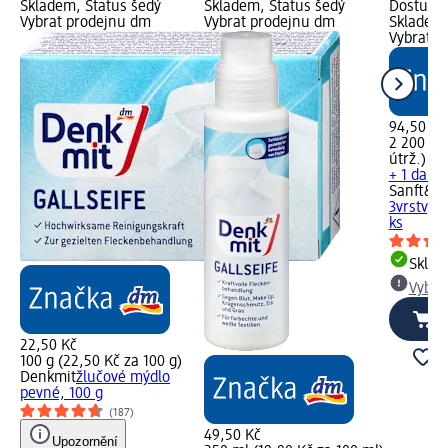
Skladem, Status šedý
Skladem, Status šedý
Dostupno
Vybrat prodejnu dm
Vybrat prodejnu dm
Skladem,
Vybrat p
94,50 Kč
2 200 útr
útrž.)
+ 1 další
Sanft&Si
3vrstvý C
ks
Skla
Vybra
22,50 Kč
100 g (22,50 Kč za 100 g)
Denkmit
žlučové mýdlo
pevné, 100 g
(187)
49,50 Kč
Upozornění