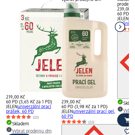
prodejn
239,00 K
60 PD (3
JELEN
uni
s vůní lu
219,00 Kč
60 PD (3,65 Kč za 1 PD)
239,00 Kč
Skla
JELEN
univerzální prací
60 PD (3,98 Kč za 1 PD)
Vybra
prášek, 60 PD
JELEN
univerzální prací gel,
60 PD
(22)
(22)
Skladem
Vybrat prodejnu dm