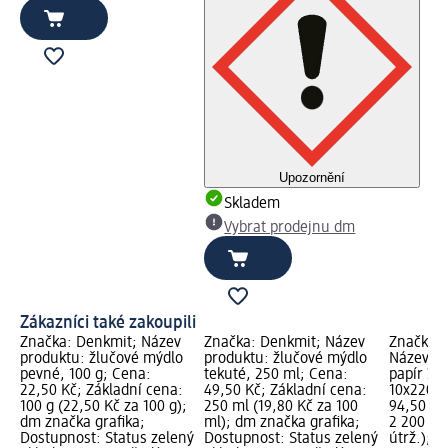
Upozornění
Skladem
Vybrat prodejnu dm
Zákazníci také zakoupili
Značka: Denkmit; Název
Značka: Denkmit; Název
Značka: 
produktu: žlučové mýdlo
produktu: žlučové mýdlo
Název pr
pevné, 100 g; Cena:
tekuté, 250 ml; Cena:
papír 3vr
22,50 Kč; Základní cena:
49,50 Kč; Základní cena:
10x220, 
100 g (22,50 Kč za 100 g);
250 ml (19,80 Kč za 100
94,50 Kč
dm značka grafika;
ml); dm značka grafika;
2 200 útr
Dostupnost: Status zelený
Dostupnost: Status zelený
útrž.); d