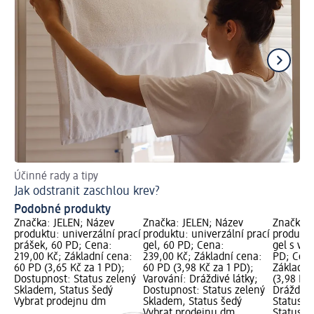
Účinné rady a tipy
Ob
Jak odstranit zaschlou krev?
Žl
Podobné produkty
Značka: JELEN; Název
Značka: JELEN; Název
Značka: 
produktu: univerzální prací
produktu: univerzální prací
produktu
prášek, 60 PD; Cena:
gel, 60 PD; Cena:
gel s vůn
219,00 Kč; Základní cena:
239,00 Kč; Základní cena:
PD; Cena
60 PD (3,65 Kč za 1 PD);
60 PD (3,98 Kč za 1 PD);
Základní
Dostupnost: Status zelený
Varování: Dráždivé látky;
(3,98 Kč 
Skladem, Status šedý
Dostupnost: Status zelený
Dráždivé
Vybrat prodejnu dm
Skladem, Status šedý
Status z
Vybrat prodejnu dm
Status š