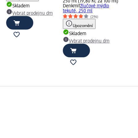
250 ml (19,80 Kč za 100 ml)
Skladem
Denkmit
žlučové mýdlo
tekuté, 250 ml
Vybrat prodejnu dm
(296)
Upozornění
Skladem
Vybrat prodejnu dm