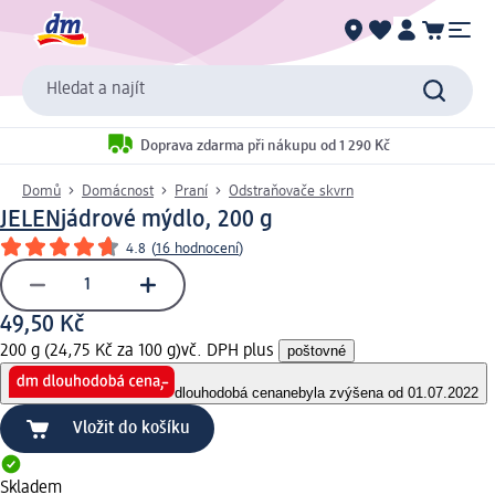
Hledat a najít
Doprava zdarma při nákupu od 1 290 Kč
Domů
Domácnost
Praní
Odstraňovače skvrn
JELEN
jádrové mýdlo, 200 g
4.8
(
16 hodnocení
)
49,50 Kč
200 g (24,75 Kč za 100 g)
vč. DPH plus
poštovné
dlouhodobá cena
nebyla zvýšena od 01.07.2022
Vložit do košíku
Skladem