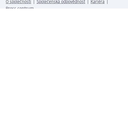
O společnosti
Společenská odpovědnost
Kariéra
Press centrum
Svět dm
Platební možnosti
Spojte se s dm