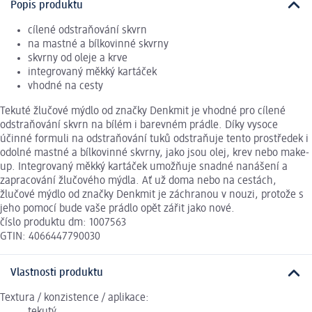
Popis produktu
cílené odstraňování skvrn
na mastné a bílkovinné skvrny
skvrny od oleje a krve
integrovaný měkký kartáček
vhodné na cesty
Tekuté žlučové mýdlo od značky Denkmit je vhodné pro cílené
odstraňování skvrn na bílém i barevném prádle. Díky vysoce
účinné formuli na odstraňování tuků odstraňuje tento prostředek i
odolné mastné a bílkovinné skvrny, jako jsou olej, krev nebo make-
up. Integrovaný měkký kartáček umožňuje snadné nanášení a
zapracování žlučového mýdla. Ať už doma nebo na cestách,
žlučové mýdlo od značky Denkmit je záchranou v nouzi, protože s
jeho pomocí bude vaše prádlo opět zářit jako nové.
číslo produktu dm: 1007563
GTIN: 4066447790030
Vlastnosti produktu
Textura / konzistence / aplikace: