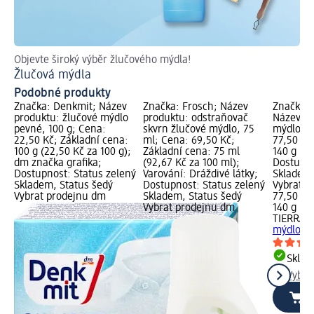
Objevte široký výběr žlučového mýdla!
Tip
Žlučová mýdla
Ja
Podobné produkty
Značka: Denkmit; Název
Značka: Frosch; Název
Značka: 
produktu: žlučové mýdlo
produktu: odstraňovač
Název pr
pevné, 100 g; Cena:
skvrn žlučové mýdlo, 75
mýdlo, 1
22,50 Kč; Základní cena:
ml; Cena: 69,50 Kč;
77,50 Kč
100 g (22,50 Kč za 100 g);
Základní cena: 75 ml
140 g (55
dm značka grafika;
(92,67 Kč za 100 ml);
Dostupno
Dostupnost: Status zelený
Varování: Dráždivé látky;
Skladem,
Skladem, Status šedý
Dostupnost: Status zelený
Vybrat p
Vybrat prodejnu dm
Skladem, Status šedý
77,50 Kč
Vybrat prodejnu dm
140 g (55
TIERRA 
mýdlo, 1
Skla
Vybra