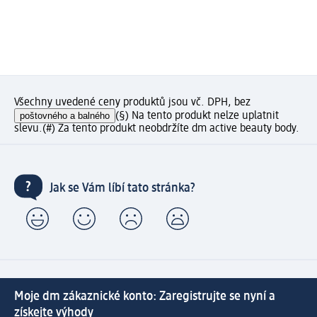
Všechny uvedené ceny produktů jsou vč. DPH, bez
poštovného a balného
(§) Na tento produkt nelze uplatnit
slevu.
(#) Za tento produkt neobdržíte dm active beauty body.
Jak se Vám líbí tato stránka?
Moje dm zákaznické konto: Zaregistrujte se nyní a
získejte výhody