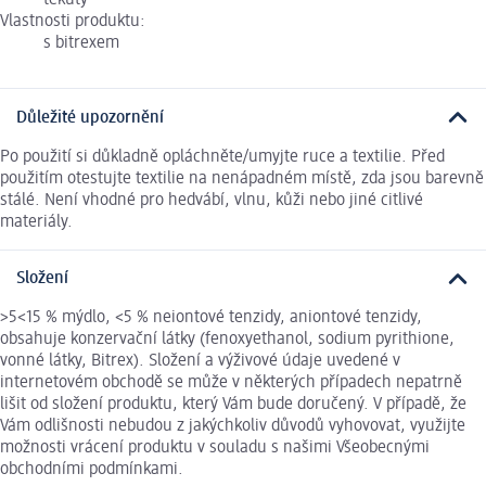
tekutý
Vlastnosti produktu:
s bitrexem
Důležité upozornění
Po použití si důkladně opláchněte/umyjte ruce a textilie. Před
použitím otestujte textilie na nenápadném místě, zda jsou barevně
stálé. Není vhodné pro hedvábí, vlnu, kůži nebo jiné citlivé
materiály.
Složení
>5<15 % mýdlo, <5 % neiontové tenzidy, aniontové tenzidy,
obsahuje konzervační látky (fenoxyethanol, sodium pyrithione,
vonné látky, Bitrex). Složení a výživové údaje uvedené v
internetovém obchodě se může v některých případech nepatrně
lišit od složení produktu, který Vám bude doručený. V případě, že
Vám odlišnosti nebudou z jakýchkoliv důvodů vyhovovat, využijte
možnosti vrácení produktu v souladu s našimi Všeobecnými
obchodními podmínkami.