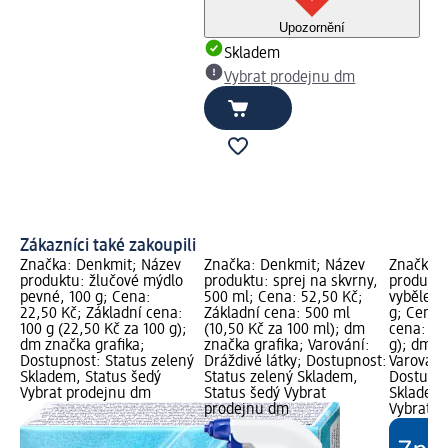
Upozornění
Skladem
Vybrat prodejnu dm
Zákazníci také zakoupili
Značka: Denkmit; Název
Značka: Denkmit; Název
Značka: 
produktu: žlučové mýdlo
produktu: sprej na skvrny,
produktu
pevné, 100 g; Cena:
500 ml; Cena: 52,50 Kč;
vybělení 
22,50 Kč; Základní cena:
Základní cena: 500 ml
g; Cena:
100 g (22,50 Kč za 100 g);
(10,50 Kč za 100 ml); dm
cena: 50
dm značka grafika;
značka grafika; Varování:
g); dm z
Dostupnost: Status zelený
Dráždivé látky; Dostupnost:
Varování:
Skladem, Status šedý
Status zelený Skladem,
Dostupno
Vybrat prodejnu dm
Status šedý Vybrat
Skladem,
prodejnu dm
Vybrat p