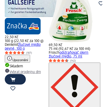
22,50 Kč
100 g (22,50 Kč za 100 g)
Denkmit
žlučové mýdlo
69,50 Kč
pevné, 100 g
75 ml (92,67 Kč za 100 ml)
Frosch
odstraňovač skvrn
(187)
žlučové mýdlo, 75 ml
Upozornění
(142)
Skladem
Vybrat prodejnu dm