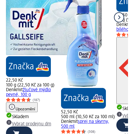
29,50 Kč
50 g (59,
Denkmit
bílého pr
22,50 Kč
100 g (22,50 Kč za 100 g)
Denkmit
žlučové mýdlo
pevné, 100 g
(187)
Skla
Upozornění
52,50 Kč
Vybra
Skladem
500 ml (10,50 Kč za 100 ml)
Denkmit
sprej na skvrny,
Vybrat prodejnu dm
500 ml
(308)