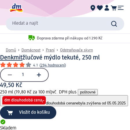
Hledat a najít
Doprava zdarma při nákupu od 1 290 Kč
Domů
Domácnost
Praní
Odstraňovače skvrn
Denkmit
žlučové mýdlo tekuté, 250 ml
4.1
(
294 hodnocení
)
49,50 Kč
250 ml (19,80 Kč za 100 ml)
vč. DPH plus
poštovné
dlouhodobá cena
nebyla zvýšena od 05.05.2025
Vložit do košíku
Skladem