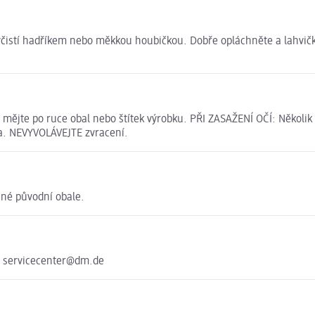
yčistí hadříkem nebo měkkou houbičkou. Dobře opláchněte a lahvič
mějte po ruce obal nebo štítek výrobku. PŘI ZASAŽENÍ OČÍ: Několik 
ta. NEVYVOLÁVEJTE zvracení.
ené původní obale.
e servicecenter@dm.de