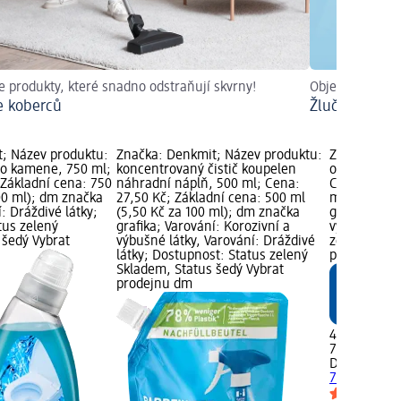
e produkty, které snadno odstraňují skvrny!
Objevte široký
če koberců
Žlučová mýdl
; Název produktu:
Značka: Denkmit; Název produktu:
Značka: Den
ho kamene, 750 ml;
koncentrovaný čistič koupelen
odmašťovač 
 Základní cena: 750
náhradní náplň, 500 ml; Cena:
Cena: 47,50
00 ml); dm značka
27,50 Kč; Základní cena: 500 ml
ml (6,33 Kč
í: Dráždivé látky;
(5,50 Kč za 100 ml); dm značka
grafika; Var
tus zelený
grafika; Varování: Korozivní a
výbušné lát
 šedý Vybrat
výbušné látky, Varování: Dráždivé
zelený Skla
látky; Dostupnost: Status zelený
prodejnu d
Skladem, Status šedý Vybrat
prodejnu dm
47,50 Kč
750 ml (6,33
Denkmit
odm
750 ml