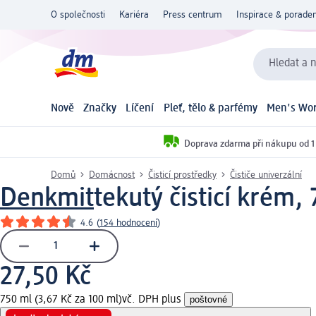
O společnosti
Kariéra
Press centrum
Inspirace & poraden
Hledat a n
Nově
Značky
Líčení
Pleť, tělo & parfémy
Men's Wor
Doprava zdarma při nákupu od 1
Domů
Domácnost
Čisticí prostředky
Čističe univerzální
Denkmit
tekutý čisticí krém,
4.6
(
154 hodnocení
)
27,50 Kč
750 ml (3,67 Kč za 100 ml)
vč. DPH plus
poštovné