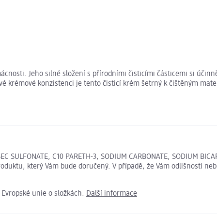
cnosti. Jeho silné složení s přírodními čisticími částicemi si úči
 své krémové konzistenci je tento čisticí krém šetrný k čištěným mat
EC SULFONATE, C10 PARETH-3, SODIUM CARBONATE, SODIUM BICARBO
roduktu, který Vám bude doručený. V případě, že Vám odlišnosti neb
.
e Evropské unie o složkách.
Další informace