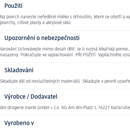
Použití
Na povrch naneste neředěné mléko s drhnutím, které se ošetří a v
povrchy, citlivé plasty a akrylové sklo.
Upozornění o nebezpečnosti
Varování Uchovávejte mimo dosah dětí. Je-li nutná lékařská pomoc, 
nasazeny. Pokračujte ve vyplachování. PŘI POŽITÍ: Vypláchněte ús
Skladování
Skladujte dál od neslučitelných materiálů. Skladujte v pevně uzavř
Výrobce / Dodavatel
dm-drogerie markt GmbH + Co. KG Am dm-Platz 1, 76227 Karlsruh
Vyrobeno v