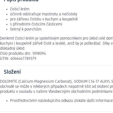
čisticí krém
účinně odstraňuje mastnotu a nečistoty
pro zářivou čistotu v kuchyni a koupelně
s přírodními čisticími částicemi
šetrný k povrchům
Denkmit čisticí krém je spolehlivým pomocníkem pro úklid celé domá
kuchyni i koupelně zářivě čisté a lesklé, aniž by je poškrábal. Díky
důkladný úklid.
číslo produktu dm: 1098094
GTIN: 4066447789379
Složení
DOLOMITE (Calcium-Magnesium Carbonat), SODIUM C14-17 ALKYL S
obchodě se může v některých případech nepatrně lišit od složení p
produktu v souladu s našimi Všeobecnými obchodními podmínkami
Prostřednictvím následujícího odkazu získáte další informac