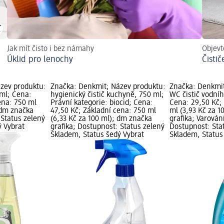
Jak mít čisto i bez námahy
Objevt
Úklid pro lenochy
Čisti
zev produktu:
Značka: Denkmit; Název produktu:
Značka: Denkmit
 ml; Cena:
hygienický čistič kuchyně, 750 ml;
WC čistič vodní
ena: 750 ml
Právní kategorie: biocid; Cena:
Cena: 29,50 Kč;
 dm značka
47,50 Kč; Základní cena: 750 ml
ml (3,93 Kč za 1
 Status zelený
(6,33 Kč za 100 ml); dm značka
grafika; Varován
ý Vybrat
grafika; Dostupnost: Status zelený
Dostupnost: Sta
Skladem, Status šedý Vybrat
Skladem, Status