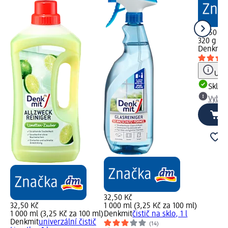
64,50 Kč
320 g (20
Denkmit
Upoz
Skla
Vybra
32,50 Kč
32,50 Kč
1 000 ml (3,25 Kč za 100 ml)
1 000 ml (3,25 Kč za 100 ml)
Denkmit
čistič na sklo, 1 l
Denkmit
univerzální čistič
(14)