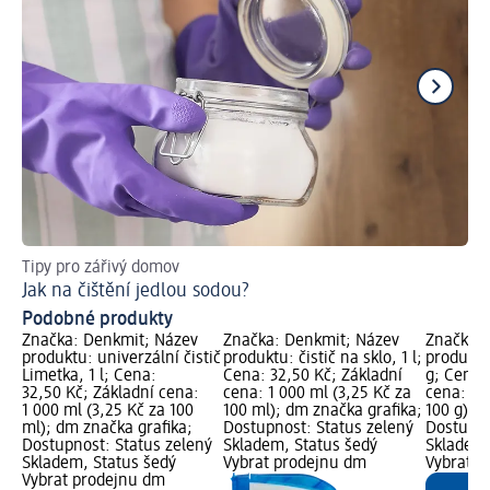
Tipy pro zářivý domov
Ja
Jak na čištění jedlou sodou?
Úk
Podobné produkty
Značka: Denkmit; Název
Značka: Denkmit; Název
Značka: 
produktu: univerzální čistič
produktu: čistič na sklo, 1 l;
produktu:
Limetka, 1 l; Cena:
Cena: 32,50 Kč; Základní
g; Cena:
32,50 Kč; Základní cena:
cena: 1 000 ml (3,25 Kč za
cena: 32
1 000 ml (3,25 Kč za 100
100 ml); dm značka grafika;
100 g); 
ml); dm značka grafika;
Dostupnost: Status zelený
Dostupno
Dostupnost: Status zelený
Skladem, Status šedý
Skladem,
Skladem, Status šedý
Vybrat prodejnu dm
Vybrat p
Vybrat prodejnu dm