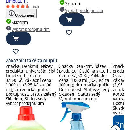
Limetka, 1 l
Skladem
(107)
Vybrat prodejnu dm
Upozornění
Skladem
Vybrat prodejnu dm
Zákazníci také zakoupili
Značka: Denkmit; Název
Značka: Denkmit; Název
Značka: 
produktu: univerzální čistič
produktu: čistič na sklo, 1 l;
produktu
Limetka, 1 l; Cena:
Cena: 32,50 Kč; Základní
Oceán, 1
32,50 Kč; Základní cena:
cena: 1 000 ml (3,25 Kč za
Základní
1 000 ml (3,25 Kč za 100
100 ml); dm značka grafika;
(2,95 Kč
ml); dm značka grafika;
Dostupnost: Status zelený
značka g
Dostupnost: Status zelený
Skladem, Status šedý
Korozivn
Skladem, Status šedý
Vybrat prodejnu dm
Varování:
Vybrat prodejnu dm
Dostupno
Skladem,
Vybrat p