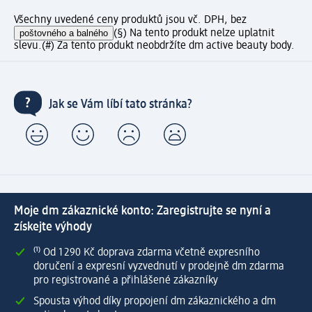
Všechny uvedené ceny produktů jsou vč. DPH, bez
poštovného a balného
(§) Na tento produkt nelze uplatnit
slevu.
(#) Za tento produkt neobdržíte dm active beauty body.
Jak se Vám líbí tato stránka?
Moje dm zákaznické konto: Zaregistrujte se nyní a
získejte výhody
⁽¹⁾ Od 1 290 Kč doprava zdarma včetně expresního
doručení a expresní vyzvednutí v prodejně dm zdarma
pro registrované a přihlášené zákazníky
Spousta výhod díky propojení dm zákaznického a dm