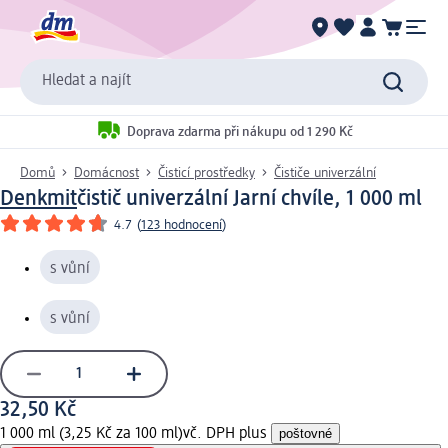
Hledat a najít
Doprava zdarma při nákupu od 1 290 Kč
Domů
Domácnost
Čisticí prostředky
Čističe univerzální
Denkmit
čistič univerzální Jarní chvíle, 1 000 ml
4.7
(
123 hodnocení
)
s vůní
s vůní
32,50 Kč
1 000 ml (3,25 Kč za 100 ml)
vč. DPH plus
poštovné