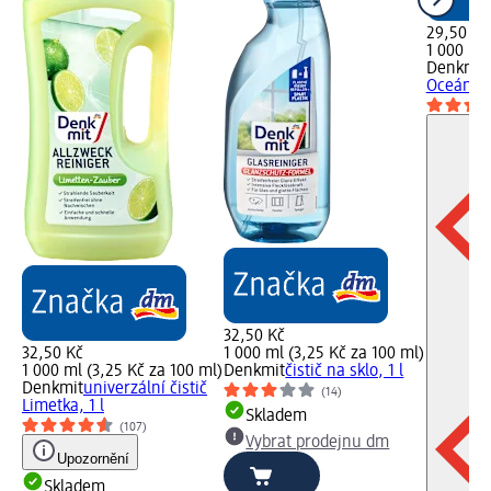
29,50 Kč
1 000 ml 
Denkmit
Oceán, 1 
32,50 Kč
32,50 Kč
1 000 ml (3,25 Kč za 100 ml)
1 000 ml (3,25 Kč za 100 ml)
Denkmit
čistič na sklo, 1 l
Denkmit
univerzální čistič
(14)
Limetka, 1 l
Skladem
(107)
Vybrat prodejnu dm
Upozornění
Skladem