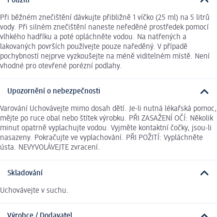
Použití
Při běžném znečištění dávkujte přibližně 1 víčko (25 ml) na 5 litrů
vody. Při silném znečištění naneste neředěné prostředek pomocí
vlhkého hadříku a poté opláchněte vodou. Na natřených a
lakovaných površích používejte pouze naředěný. V případě
pochybností nejprve vyzkoušejte na méně viditelném místě. Není
vhodné pro otevřené porézní podlahy.
Upozornění o nebezpečnosti
Varování Uchovávejte mimo dosah dětí. Je-li nutná lékařská pomoc,
mějte po ruce obal nebo štítek výrobku. PŘI ZASAŽENÍ OČÍ: Několik
minut opatrně vyplachujte vodou. Vyjměte kontaktní čočky, jsou-li
nasazeny. Pokračujte ve vyplachování. PŘI POŽITÍ: Vypláchněte
ústa. NEVYVOLÁVEJTE zvracení.
Skladování
Uchovávejte v suchu.
Výrobce / Dodavatel