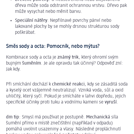
dřeva může soda odstranit ochrannou vrstvu. Dřevo pak
může vysychat nebo měnit barvu.
Speciální nátěry
: Nepřilnavé povrchy pánví nebo
lakované plochy by se mohly drsnou strukturou sody
poškrábat.
Směs sody a octa: Pomocník, nebo mýtus?
Kombinace sody a octa je
známý trik
, který ohromí svým
bujným
šuměním
. Je ale opravdu tak účinný? Odpověď zní:
Jak kdy.
Při smíchání dochází k
chemické reakci
, kdy se zásaditá soda
a kyselý ocet vzájemně neutralizují. Vzniká voda, sůl a oxid
uhličitý, který syčí. Pokud je smícháte v lahvi dopředu, jejich
specifické účinky proti tuku a vodnímu kameni se
vyruší
.
dm tip
: Smysl má používat je postupně.
Mechanická
síla
šumění přímo v místě znečištění (například v odpadu)
pomáhá uvolnit usazeniny a vlasy. Následné propláchnutí