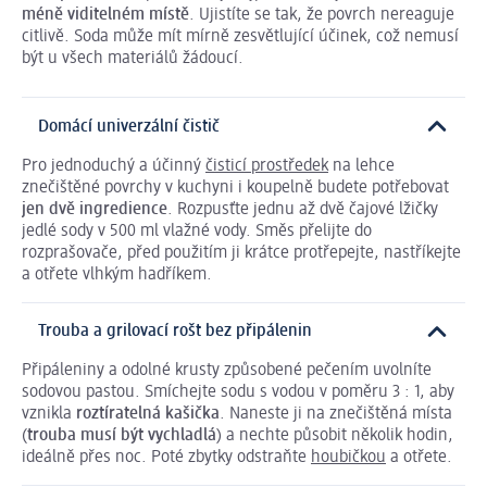
méně viditelném místě
. Ujistíte se tak, že povrch nereaguje
citlivě. Soda může mít mírně zesvětlující účinek, což nemusí
být u všech materiálů žádoucí.
Domácí univerzální čistič
Pro jednoduchý a účinný
čisticí prostředek
na lehce
znečištěné povrchy v kuchyni i koupelně budete potřebovat
jen dvě ingredience
. Rozpusťte jednu až dvě čajové lžičky
jedlé sody v 500 ml vlažné vody. Směs přelijte do
rozprašovače, před použitím ji krátce protřepejte, nastříkejte
a otřete vlhkým hadříkem.
Trouba a grilovací rošt bez připálenin
Připáleniny a odolné krusty způsobené pečením uvolníte
sodovou pastou. Smíchejte sodu s vodou v poměru 3 : 1, aby
vznikla
roztíratelná kašička
. Naneste ji na znečištěná místa
(
trouba musí být vychladlá
) a nechte působit několik hodin,
ideálně přes noc. Poté zbytky odstraňte
houbičkou
a otřete.