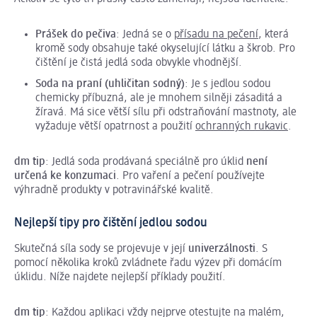
Prášek do pečiva
: Jedná se o
přísadu na pečení
, která
kromě sody obsahuje také okyselující látku a škrob. Pro
čištění je čistá jedlá soda obvykle vhodnější.
Soda na praní (uhličitan sodný)
: Je s jedlou sodou
chemicky příbuzná, ale je mnohem silněji zásaditá a
žíravá. Má sice větší sílu při odstraňování mastnoty, ale
vyžaduje větší opatrnost a použití
ochranných rukavic
.
dm tip
: Jedlá soda prodávaná speciálně pro úklid
není
určená ke konzumaci
. Pro vaření a pečení používejte
výhradně produkty v potravinářské kvalitě.
Nejlepší tipy pro čištění jedlou sodou
Skutečná síla sody se projevuje v její
univerzálnosti
. S
pomocí několika kroků zvládnete řadu výzev při domácím
úklidu. Níže najdete nejlepší příklady použití.
dm tip
: Každou aplikaci vždy nejprve otestujte na malém,