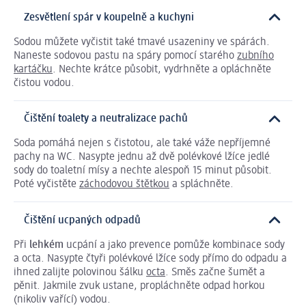
Zesvětlení spár v koupelně a kuchyni
Sodou můžete vyčistit také tmavé usazeniny ve spárách.
Naneste sodovou pastu na spáry pomocí starého
zubního
kartáčku
. Nechte krátce působit, vydrhněte a opláchněte
čistou vodou.
Čištění toalety a neutralizace pachů
Soda pomáhá nejen s čistotou, ale také váže nepříjemné
pachy na WC. Nasypte jednu až dvě polévkové lžíce jedlé
sody do toaletní mísy a nechte alespoň 15 minut působit.
Poté vyčistěte
záchodovou štětkou
a spláchněte.
Čištění ucpaných odpadů
Při
lehkém
ucpání a jako prevence pomůže kombinace sody
a octa. Nasypte čtyři polévkové lžíce sody přímo do odpadu a
ihned zalijte polovinou šálku
octa
. Směs začne šumět a
pěnit. Jakmile zvuk ustane, propláchněte odpad horkou
(nikoliv vařící) vodou.