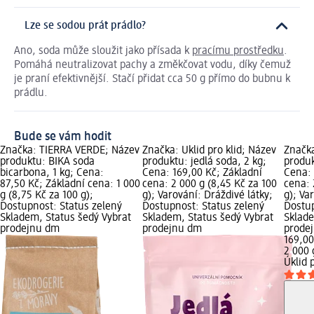
Lze se sodou prát prádlo?
Ano, soda může sloužit jako přísada k
pracímu prostředku
.
Pomáhá neutralizovat pachy a změkčovat vodu, díky čemuž
je praní efektivnější. Stačí přidat cca 50 g přímo do bubnu k
prádlu.
Bude se vám hodit
Značka: TIERRA VERDE; Název
Značka: Úklid pro klid; Název
Značka
produktu: BIKA soda
produktu: jedlá soda, 2 kg;
produk
bicarbona, 1 kg; Cena:
Cena: 169,00 Kč; Základní
Cena: 
87,50 Kč; Základní cena: 1 000
cena: 2 000 g (8,45 Kč za 100
cena: 
g (8,75 Kč za 100 g);
g); Varování: Dráždivé látky;
g); Va
Dostupnost: Status zelený
Dostupnost: Status zelený
Dostup
Skladem, Status šedý Vybrat
Skladem, Status šedý Vybrat
Sklade
prodejnu dm
prodejnu dm
prode
169,00
2 000 
Úklid 