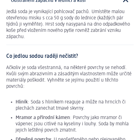
Odstranění zápachu v lednici a koši
Jedlá soda je vynikající pohlcovač pachů. Umístěte malou
otevřenou misku s cca 50 g sody do lednice (každých pár
týdnů ji vyměňte). Hrst sody nasypaná na dno odpadkového
koše před vložením nového pytle rovněž zabrání vzniku
zápachu.
Co jedlou sodou raději nečistit?
Ačkoliv je soda všestranná, na některé povrchy se nehodí.
Kvůli svým abrazivním a zásaditým vlastnostem může určité
materiály poškodit. Vyhněte se jejímu použití u těchto
povrchů:
Hliník
: Soda s hliníkem reaguje a může na hrncích či
plechách zanechat tmavé skvrny.
Mramor a přírodní kámen
: Povrchy jako mramor či
vápenec jsou citlivé na kyseliny i louhy. Soda by mohla
jejich leštěný povrch zmatnit.
Dřevěné povrchy
: U neošetřeného nebo olejovaného