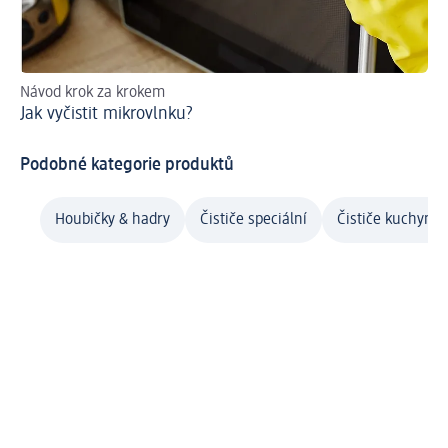
Návod krok za krokem
Jak
Jak vyčistit mikrovlnku?
Či
Podobné kategorie produktů
Houbičky & hadry
Čističe speciální
Čističe kuchyní