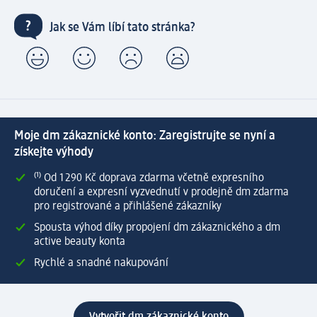
Jak se Vám líbí tato stránka?
Moje dm zákaznické konto: Zaregistrujte se nyní a
získejte výhody
⁽¹⁾ Od 1 290 Kč doprava zdarma včetně expresního
doručení a expresní vyzvednutí v prodejně dm zdarma
pro registrované a přihlášené zákazníky
Spousta výhod díky propojení dm zákaznického a dm
active beauty konta
Rychlé a snadné nakupování
Vytvořit dm zákaznické konto