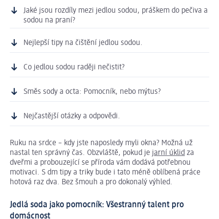
Jaké jsou rozdíly mezi jedlou sodou, práškem do pečiva a
sodou na praní?
Nejlepší tipy na čištění jedlou sodou.
Co jedlou sodou raději nečistit?
Směs sody a octa: Pomocník, nebo mýtus?
Nejčastější otázky a odpovědi.
Ruku na srdce – kdy jste naposledy myli okna? Možná už
nastal ten správný čas. Obzvláště, pokud je
jarní úklid
za
dveřmi a probouzející se příroda vám dodává potřebnou
motivaci. S dm tipy a triky bude i tato méně oblíbená práce
hotová raz dva. Bez šmouh a pro dokonalý výhled.
Jedlá soda jako pomocník: Všestranný talent pro
domácnost