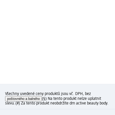
Všechny uvedené ceny produktů jsou vč. DPH, bez
poštovného a balného
(§) Na tento produkt nelze uplatnit
slevu.
(#) Za tento produkt neobdržíte dm active beauty body.