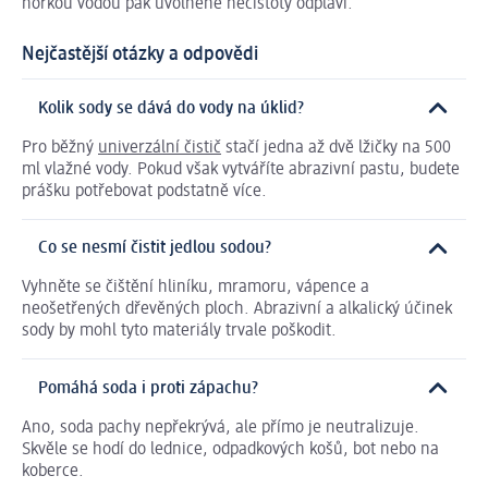
horkou vodou pak uvolněné nečistoty odplaví.
Nejčastější otázky a odpovědi
Kolik sody se dává do vody na úklid?
Pro běžný
univerzální čistič
stačí jedna až dvě lžičky na 500
ml vlažné vody. Pokud však vytváříte abrazivní pastu, budete
prášku potřebovat podstatně více.
Co se nesmí čistit jedlou sodou?
Vyhněte se čištění hliníku, mramoru, vápence a
neošetřených dřevěných ploch. Abrazivní a alkalický účinek
sody by mohl tyto materiály trvale poškodit.
Pomáhá soda i proti zápachu?
Ano, soda pachy nepřekrývá, ale přímo je neutralizuje.
Skvěle se hodí do lednice, odpadkových košů, bot nebo na
koberce.