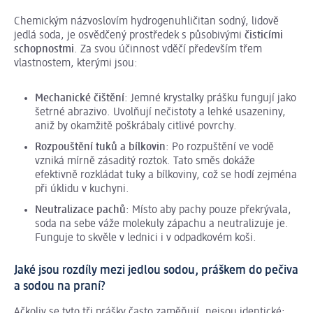
Chemickým názvoslovím hydrogenuhličitan sodný, lidově
jedlá soda, je osvědčený prostředek s působivými
čisticími
schopnostmi
. Za svou účinnost vděčí především třem
vlastnostem, kterými jsou:
Mechanické čištění
: Jemné krystalky prášku fungují jako
šetrné abrazivo. Uvolňují nečistoty a lehké usazeniny,
aniž by okamžitě poškrábaly citlivé povrchy.
Rozpouštění tuků a bílkovin
: Po rozpuštění ve vodě
vzniká mírně zásaditý roztok. Tato směs dokáže
efektivně rozkládat tuky a bílkoviny, což se hodí zejména
při úklidu v kuchyni.
Neutralizace pachů
: Místo aby pachy pouze překrývala,
soda na sebe váže molekuly zápachu a neutralizuje je.
Funguje to skvěle v lednici i v odpadkovém koši.
Jaké jsou rozdíly mezi jedlou sodou, práškem do pečiva
a sodou na praní?
Ačkoliv se tyto tři prášky často zaměňují, nejsou identické: