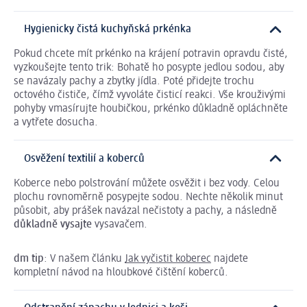
Hygienicky čistá kuchyňská prkénka
Pokud chcete mít prkénko na krájení potravin opravdu čisté,
vyzkoušejte tento trik: Bohatě ho posypte jedlou sodou, aby
se navázaly pachy a zbytky jídla. Poté přidejte trochu
octového čističe, čímž vyvoláte čisticí reakci. Vše krouživými
pohyby vmasírujte houbičkou, prkénko důkladně opláchněte
a vytřete dosucha.
Osvěžení textilií a koberců
Koberce nebo polstrování můžete osvěžit i bez vody. Celou
plochu rovnoměrně posypejte sodou. Nechte několik minut
působit, aby prášek navázal nečistoty a pachy, a následně
důkladně vysajte
vysavačem.
dm tip
: V našem článku
Jak vyčistit koberec
najdete
kompletní návod na hloubkové čištění koberců.