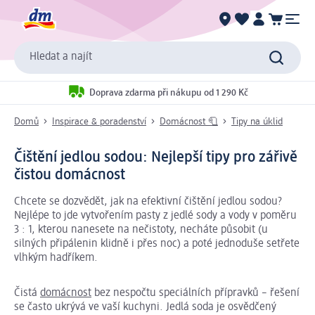
Hledat a najít
Doprava zdarma při nákupu od 1 290 Kč
Domů
Inspirace & poradenství
Domácnost 🧻
Tipy na úklid
Čištění jedlou sodou: Nejlepší tipy pro zářivě
čistou domácnost
Chcete se dozvědět, jak na efektivní čištění jedlou sodou?
Nejlépe to jde vytvořením pasty z jedlé sody a vody v poměru
3 : 1, kterou nanesete na nečistoty, necháte působit (u
silných připálenin klidně i přes noc) a poté jednoduše setřete
vlhkým hadříkem.
Čistá
domácnost
bez nespočtu speciálních přípravků – řešení
se často ukrývá ve vaší kuchyni. Jedlá soda je osvědčený