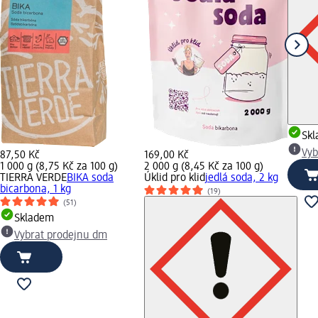
Sk
Vyb
87,50 Kč
169,00 Kč
1 000 g (8,75 Kč za 100 g)
2 000 g (8,45 Kč za 100 g)
TIERRA VERDE
BIKA soda
Úklid pro klid
jedlá soda, 2 kg
bicarbona, 1 kg
(19)
(51)
Skladem
Vybrat prodejnu dm