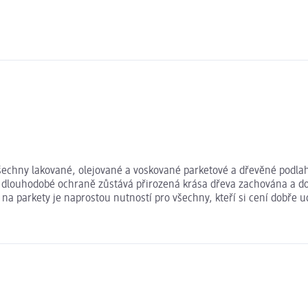
echny lakované, olejované a voskované parketové a dřevěné podlahy
dlouhodobé ochraně zůstává přirozená krása dřeva zachována a dodá
tič na parkety je naprostou nutností pro všechny, kteří si cení dobř