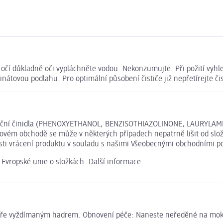
očí důkladně oči vypláchněte vodou. Nekonzumujte. Při požití vyhl
tovou podlahu. Pro optimální působení čističe již nepřetírejte či
zervační činidla (PHENOXYETHANOL, BENZISOTHIAZOLINONE, LAURY
tovém obchodě se může v některých případech nepatrně lišit od slo
osti vrácení produktu v souladu s našimi Všeobecnými obchodními 
e Evropské unie o složkách.
Další informace
e dobře vyždímaným hadrem. Obnovení péče: Naneste neředěné na mo