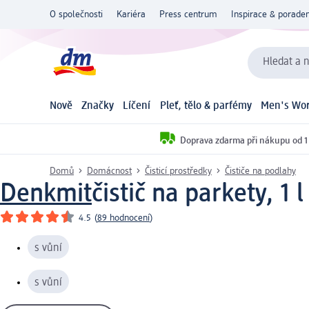
O společnosti
Kariéra
Press centrum
Inspirace & poraden
Hledat a n
Nově
Značky
Líčení
Pleť, tělo & parfémy
Men's Wor
Doprava zdarma při nákupu od 1
Domů
Domácnost
Čisticí prostředky
Čističe na podlahy
Denkmit
čistič na parkety, 1 l
4.5
(
89 hodnocení
)
s vůní
s vůní