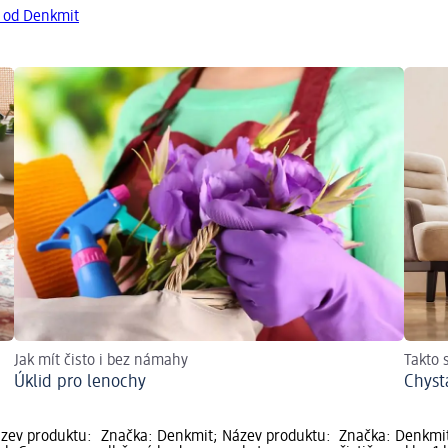
y od Denkmit
Jak mít čisto i bez námahy
Takto 
Úklid pro lenochy
Chyst
zev produktu:
Značka: Denkmit; Název produktu:
Značka: Denkmit