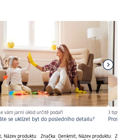
se vám jarní úklid určitě podaří
3 tipy na ekolog
áte se uklízet byt do posledního detailu?
Prospěšné pr
; Název produktu:
Značka: Denkmit; Název produktu:
Značka: Den