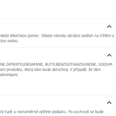
edejte lékařskou pomoc. Dbejte návodu výrobce podlah na čištění a
stou vodou.
LAMINE DIPROPYLENDIAMINE, BUTYLBENZISOTHIAZOLINONE, SODIUM
žení produktu, který Vám bude doručený. V případě, že Vám
podmínkami.
krý hadr a rovnoměrně vytřete podlahu. Po uschnutí se bude