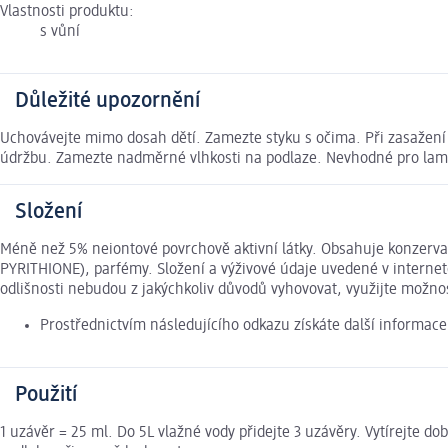
Vlastnosti produktu:
s vůní
Důležité upozornění
Uchovávejte mimo dosah dětí. Zamezte styku s očima. Při zasažení 
údržbu. Zamezte nadměrné vlhkosti na podlaze. Nevhodné pro laminá
Složení
Méně než 5% neiontové povrchově aktivní látky. Obsahuje kon
PYRITHIONE), parfémy. Složení a výživové údaje uvedené v interne
odlišnosti nebudou z jakýchkoliv důvodů vyhovovat, využijte možn
Prostřednictvím následujícího odkazu získáte další informac
Použití
1 uzávěr = 25 ml. Do 5L vlažné vody přidejte 3 uzávěry. Vytírejt