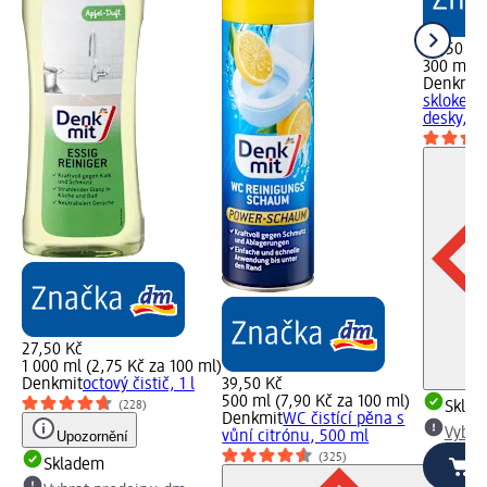
29,50 Kč
300 ml (
Denkmit
sklokera
desky, 3
27,50 Kč
1 000 ml (2,75 Kč za 100 ml)
Denkmit
octový čistič, 1 l
39,50 Kč
500 ml (7,90 Kč za 100 ml)
(228)
Skla
Denkmit
WC čistící pěna s
Vybra
Upozornění
vůní citrónu, 500 ml
(325)
Skladem