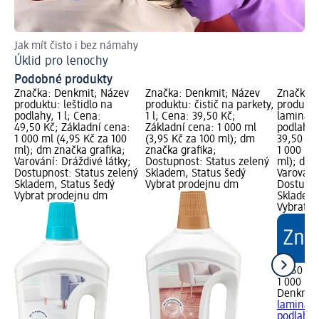
Jak mít čisto i bez námahy
Tak
Úklid pro lenochy
Ch
Podobné produkty
Značka: Denkmit; Název
Značka: Denkmit; Název
Značka: 
produktu: leštidlo na
produktu: čistič na parkety,
produktu:
podlahy, 1 l; Cena:
1 l; Cena: 39,50 Kč;
lamináto
49,50 Kč; Základní cena:
Základní cena: 1 000 ml
podlahy, 
1 000 ml (4,95 Kč za 100
(3,95 Kč za 100 ml); dm
39,50 Kč
ml); dm značka grafika;
značka grafika;
1 000 ml 
Varování: Dráždivé látky;
Dostupnost: Status zelený
ml); dm 
Dostupnost: Status zelený
Skladem, Status šedý
Varování:
Skladem, Status šedý
Vybrat prodejnu dm
Dostupno
Vybrat prodejnu dm
Skladem,
Vybrat p
39,50 Kč
1 000 ml 
Denkmit
lamináto
podlahy, 