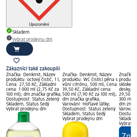
Upozornění
Skladem
Vybrat prodejnu dm
Zákazníci také zakoupili
Značka: Denkmit; Název
Značka: Denkmit; Název
Značka: 
produktu: octový čistič, 1 l;
produktu: WC čistící pěna s
produktu:
Cena: 27,50 Kč; Základní
vůní citrónu, 500 ml; Cena:
sklokera
cena: 1 000 ml (2,75 Kč za
39,50 Kč; Základní cena:
desky, 3
100 ml); dm značka grafika;
500 ml (7,90 Kč za 100 ml);
29,50 Kč
Dostupnost: Status zelený
dm značka grafika;
300 ml (9
Skladem, Status šedý
Varování: Hořlavé látky;
dm značk
Vybrat prodejnu dm
Dostupnost: Status zelený
Varování:
Skladem, Status šedý
Dostupno
Vybrat prodejnu dm
Skladem,
Vybrat p