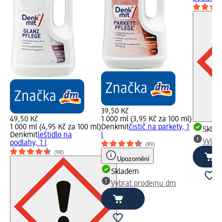
39,50 Kč
49,50 Kč
1 000 ml (3,95 Kč za 100 ml)
1 000 ml (4,95 Kč za 100 ml)
Denkmit
čistič na parkety, 1
Skla
Denkmit
leštidlo na
l
Vybra
podlahy, 1 l
(89)
(98)
Upozornění
Skladem
Vybrat prodejnu dm