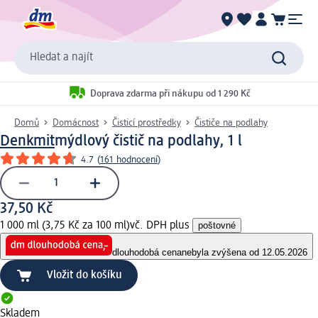
Hledat a najít
Doprava zdarma při nákupu od 1 290 Kč
Domů
Domácnost
Čisticí prostředky
Čističe na podlahy
Denkmit
mýdlový čistič na podlahy, 1 l
4.7
(
161 hodnocení
)
37,50 Kč
1 000 ml (3,75 Kč za 100 ml)
vč. DPH plus
poštovné
dlouhodobá cena
nebyla zvýšena od 12.05.2026
Vložit do košíku
Skladem