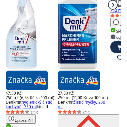
750 ml (
Denkmit
750 ml
Upoz
Skla
Vybra
47,50 Kč
27,50 Kč
750 ml (6,33 Kč za 100 ml)
250 ml (11,00 Kč za 100 ml)
Denkmit
hygienický čistič
Denkmit
čistič myčky, 250
kuchyně, 750 ml
biocid
ml
(205)
(230)
Upozornění