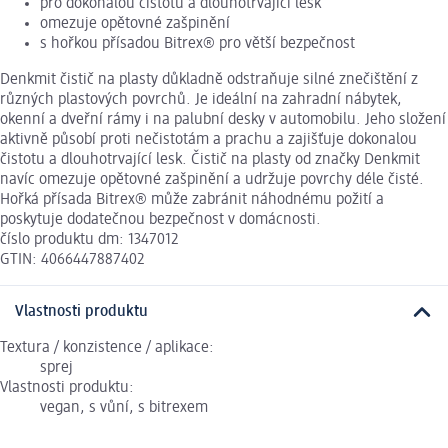
pro dokonalou čistotu a dlouhotrvající lesk
omezuje opětovné zašpinění
s hořkou přísadou Bitrex® pro větší bezpečnost
Denkmit čistič na plasty důkladně odstraňuje silné znečištění z
různých plastových povrchů. Je ideální na zahradní nábytek,
okenní a dveřní rámy i na palubní desky v automobilu. Jeho složení
aktivně působí proti nečistotám a prachu a zajišťuje dokonalou
čistotu a dlouhotrvající lesk. Čistič na plasty od značky Denkmit
navíc omezuje opětovné zašpinění a udržuje povrchy déle čisté.
Hořká přísada Bitrex® může zabránit náhodnému požití a
poskytuje dodatečnou bezpečnost v domácnosti.
číslo produktu dm: 1347012
GTIN: 4066447887402
Vlastnosti produktu
Textura / konzistence / aplikace:
sprej
Vlastnosti produktu:
vegan, s vůní, s bitrexem