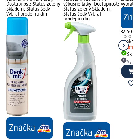
Dostupnost: Status zelený
výbušné látky; Dostupnost:
Vybrat p
Skladem, Status šedý
Status zelený Skladem,
Vybrat prodejnu dm
Status šedý Vybrat
prodejnu dm
32,50 Kč
1 000 ml 
Denkmit
Skla
Vybra