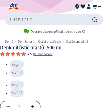
Hledat a najít
Doprava zdarma při nákupu od 1 290 Kč
Domů
Domácnost
Čisticí prostředky
Čističe speciální
Denkmit
čistič plastů, 500 ml
4.5
(
86 hodnocení
)
vegan
s vůní
vegan
s vůní