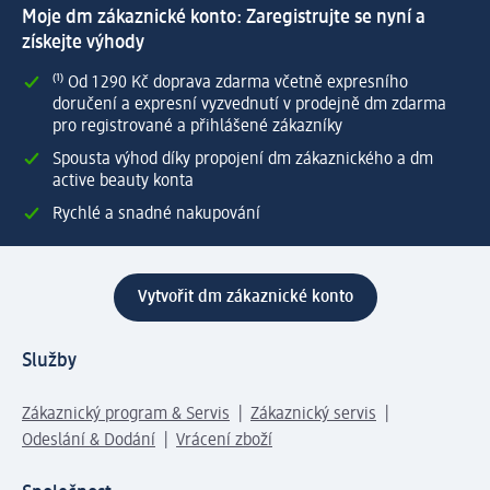
Moje dm zákaznické konto: Zaregistrujte se nyní a
získejte výhody
⁽¹⁾ Od 1 290 Kč doprava zdarma včetně expresního
doručení a expresní vyzvednutí v prodejně dm zdarma
pro registrované a přihlášené zákazníky
Spousta výhod díky propojení dm zákaznického a dm
active beauty konta
Rychlé a snadné nakupování
Vytvořit dm zákaznické konto
Služby
Zákaznický program & Servis
Zákaznický servis
Odeslání & Dodání
Vrácení zboží