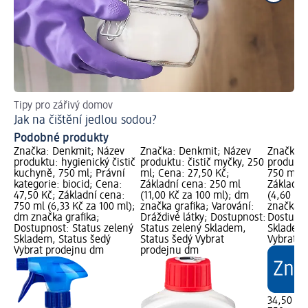
Tipy pro zářivý domov
Či
Jak na čištění jedlou sodou?
Podobné produkty
Značka: Denkmit; Název
Značka: Denkmit; Název
Značka: 
produktu: hygienický čistič
produktu: čistič myčky, 250
produktu
kuchyně, 750 ml; Právní
ml; Cena: 27,50 Kč;
750 ml; 
kategorie: biocid; Cena:
Základní cena: 250 ml
Základní
47,50 Kč; Základní cena:
(11,00 Kč za 100 ml); dm
(4,60 Kč
750 ml (6,33 Kč za 100 ml);
značka grafika; Varování:
značka g
dm značka grafika;
Dráždivé látky; Dostupnost:
Dostupno
Dostupnost: Status zelený
Status zelený Skladem,
Skladem,
Skladem, Status šedý
Status šedý Vybrat
Vybrat p
Vybrat prodejnu dm
prodejnu dm
34,50 Kč