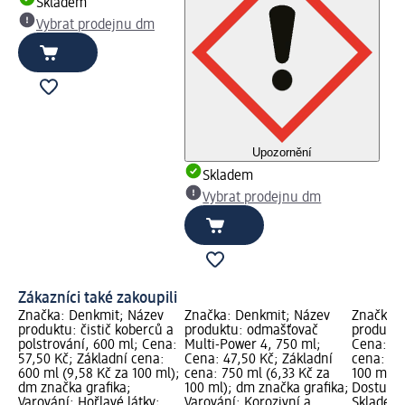
Skladem
Vybrat prodejnu dm
Upozornění
Skladem
Vybrat prodejnu dm
Zákazníci také zakoupili
Značka: Denkmit; Název
Značka: Denkmit; Název
Značka: 
produktu: čistič koberců a
produktu: odmašťovač
produktu:
polstrování, 600 ml; Cena:
Multi-Power 4, 750 ml;
Cena: 32
57,50 Kč; Základní cena:
Cena: 47,50 Kč; Základní
cena: 1 
600 ml (9,58 Kč za 100 ml);
cena: 750 ml (6,33 Kč za
100 ml);
dm značka grafika;
100 ml); dm značka grafika;
Dostupno
Varování: Hořlavé látky;
Varování: Korozivní a
Skladem,