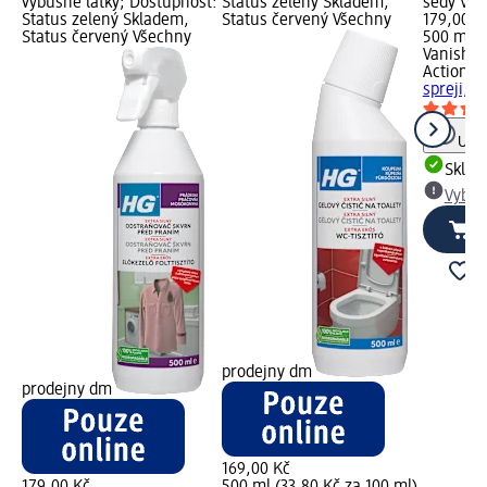
výbušné látky; Dostupnost:
Status zelený Skladem,
šedý Vyb
Status zelený Skladem,
Status červený Všechny
179,00 K
Status červený Všechny
500 ml (
Vanish O
Action
od
spreji, 5
Upoz
Skla
Vybra
prodejny dm
prodejny dm
169,00 Kč
179,00 Kč
500 ml (33,80 Kč za 100 ml)