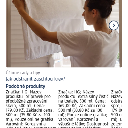
Účinné rady a tipy
Pra
Jak odstranit zaschlou krev?
Ja
Podobné produkty
Značka: HG; Název
Značka: HG; Název
Značka: 
produktu: přípravek pro
produktu: extra silný čistič
Název pr
předběžné zpracování
na toalety, 500 ml; Cena:
odstraňo
skvrn, 500 ml; Cena:
169,00 Kč; Základní cena:
spreji, 
179,00 Kč; Základní cena:
500 ml (33,80 Kč za 100
179,00 K
500 ml (35,80 Kč za 100
ml); Pouze online grafika;
500 ml (
ml); Pouze online grafika;
Varování: Korozivní a
ml); Dos
Varování: Korozivní a
výbušné látky; Dostupnost:
zelený S