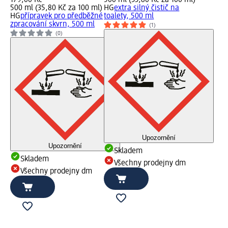
500 ml (35,80 Kč za 100 ml)
HG
extra silný čistič na
HG
přípravek pro předběžné
toalety, 500 ml
zpracování skvrn, 500 ml
(1)
(0)
Upozornění
Upozornění
Skladem
Skladem
Všechny prodejny dm
Všechny prodejny dm