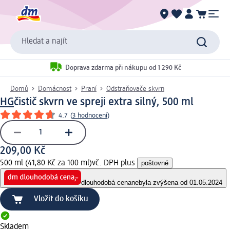
Hledat a najít
Doprava zdarma při nákupu od 1 290 Kč
Domů
Domácnost
Praní
Odstraňovače skvrn
HG
čistič skvrn ve spreji extra silný, 500 ml
4.7
(
3 hodnocení
)
209,00 Kč
500 ml (41,80 Kč za 100 ml)
vč. DPH plus
poštovné
dlouhodobá cena
nebyla zvýšena od 01.05.2024
Vložit do košíku
Skladem