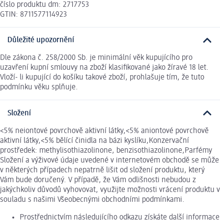
číslo produktu dm: 2717753
GTIN: 8711577114923
Důležité upozornění
Dle zákona č. 258/2000 Sb. je minimální věk kupujícího pro
uzavření kupní smlouvy na zboží klasifikované jako žíravé 18 let.
Vloží- li kupující do košíku takové zboží, prohlašuje tím, že tuto
podmínku věku splňuje.
Složení
<5% neiontové povrchově aktivní látky,<5% aniontové povrchově
aktivní látky,<5% bělící činidla na bázi kyslíku,Konzervační
prostředek: methylisothiazolinone, benzisothiazolinone,Parfémy
Složení a výživové údaje uvedené v internetovém obchodě se může
v některých případech nepatrně lišit od složení produktu, který
Vám bude doručený. V případě, že Vám odlišnosti nebudou z
jakýchkoliv důvodů vyhovovat, využijte možnosti vrácení produktu v
souladu s našimi Všeobecnými obchodními podmínkami.
Prostřednictvím následujícího odkazu získáte další informace