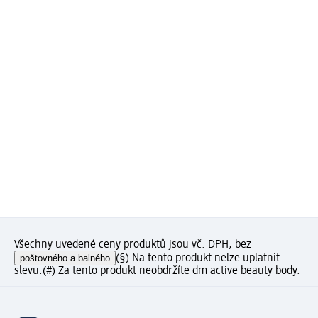
Všechny uvedené ceny produktů jsou vč. DPH, bez
poštovného a balného
(§) Na tento produkt nelze uplatnit
slevu.
(#) Za tento produkt neobdržíte dm active beauty body.