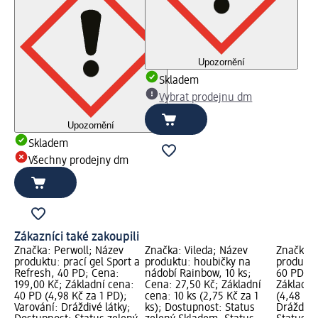
Upozornění
Skladem
Vybrat prodejnu dm
Upozornění
Skladem
Všechny prodejny dm
Zákazníci také zakoupili
Značka: Perwoll; Název
Značka: Vileda; Název
Značka: 
produktu: prací gel Sport a
produktu: houbičky na
produktu:
Refresh, 40 PD; Cena:
nádobí Rainbow, 10 ks;
60 PD; C
199,00 Kč; Základní cena:
Cena: 27,50 Kč; Základní
Základní
40 PD (4,98 Kč za 1 PD);
cena: 10 ks (2,75 Kč za 1
(4,48 Kč 
Varování: Dráždivé látky;
ks); Dostupnost: Status
Dráždivé