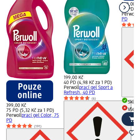
399,00 K
75 PD (5
Perwoll
p
PD
199,00 Kč
40 PD (4,98 Kč za 1 PD)
Perwoll
prací gel Sport a
Refresh, 40 PD
(6)
Skla
399,00 Kč
Všech
75 PD (5,32 Kč za 1 PD)
Perwoll
prací gel Color, 75
PD
(191)