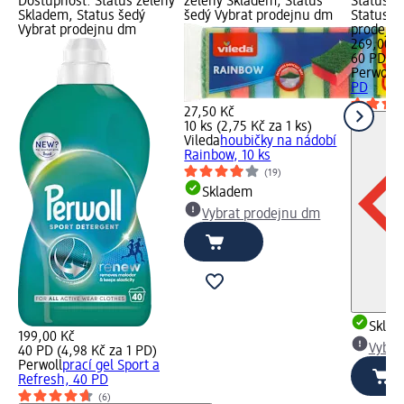
Dostupnost: Status zelený
zelený Skladem, Status
Status z
Skladem, Status šedý
šedý Vybrat prodejnu dm
Status š
Vybrat prodejnu dm
prodejn
269,00 K
60 PD (4
Perwoll
p
PD
27,50 Kč
10 ks (2,75 Kč za 1 ks)
Vileda
houbičky na nádobí
Rainbow, 10 ks
(19)
Skladem
Vybrat prodejnu dm
Skla
199,00 Kč
Vybra
40 PD (4,98 Kč za 1 PD)
Perwoll
prací gel Sport a
Refresh, 40 PD
(6)