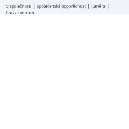
O společnosti
Společenská odpovědnost
Kariéra
Press centrum
Svět dm
Platební možnosti
Spojte se s dm