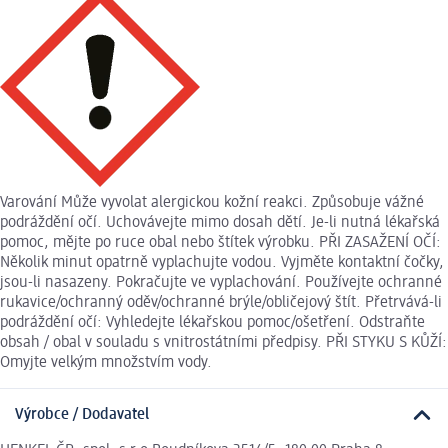
Varování Může vyvolat alergickou kožní reakci. Způsobuje vážné
podráždění očí. Uchovávejte mimo dosah dětí. Je-li nutná lékařská
pomoc, mějte po ruce obal nebo štítek výrobku. PŘI ZASAŽENÍ OČÍ:
Několik minut opatrně vyplachujte vodou. Vyjměte kontaktní čočky,
jsou-li nasazeny. Pokračujte ve vyplachování. Používejte ochranné
rukavice/ochranný oděv/ochranné brýle/obličejový štít. Přetrvává-li
podráždění očí: Vyhledejte lékařskou pomoc/ošetření. Odstraňte
obsah / obal v souladu s vnitrostátními předpisy. PŘI STYKU S KŮŽÍ:
Omyjte velkým množstvím vody.
Výrobce / Dodavatel