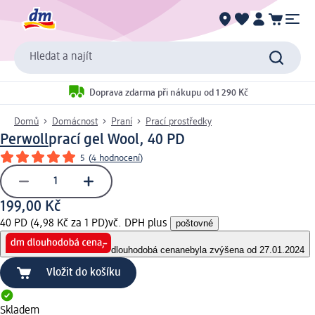
Hledat a najít
Doprava zdarma při nákupu od 1 290 Kč
Domů
Domácnost
Praní
Prací prostředky
Perwoll
prací gel Wool, 40 PD
5
(
4 hodnocení
)
199,00 Kč
40 PD (4,98 Kč za 1 PD)
vč. DPH plus
poštovné
dlouhodobá cena
nebyla zvýšena od 27.01.2024
Vložit do košíku
Skladem