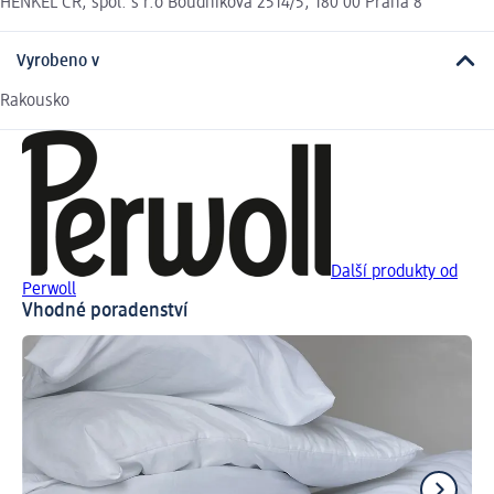
HENKEL ČR, spol. s r.o Boudníkova 2514/5, 180 00 Praha 8
Vyrobeno v
Rakousko
Další produkty od
Perwoll
Vhodné poradenství