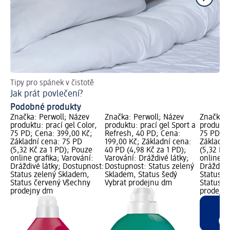
Tipy pro spánek v čistotě
Ra
Jak prát povlečení?
Ja
Podobné produkty
Značka: Perwoll; Název
Značka: Perwoll; Název
Značka: 
produktu: prací gel Color,
produktu: prací gel Sport a
produktu:
75 PD; Cena: 399,00 Kč;
Refresh, 40 PD; Cena:
75 PD; C
Základní cena: 75 PD
199,00 Kč; Základní cena:
Základní
(5,32 Kč za 1 PD); Pouze
40 PD (4,98 Kč za 1 PD);
(5,32 Kč
online grafika; Varování:
Varování: Dráždivé látky;
online gr
Dráždivé látky; Dostupnost:
Dostupnost: Status zelený
Dráždivé
Status zelený Skladem,
Skladem, Status šedý
Status z
Status červený Všechny
Vybrat prodejnu dm
Status č
prodejny dm
prodejn