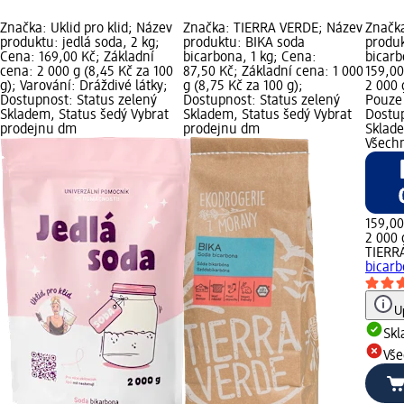
Značka: Úklid pro klid; Název
Značka: TIERRA VERDE; Název
Značk
produktu: jedlá soda, 2 kg;
produktu: BIKA soda
produk
Cena: 169,00 Kč; Základní
bicarbona, 1 kg; Cena:
bicarb
cena: 2 000 g (8,45 Kč za 100
87,50 Kč; Základní cena: 1 000
159,00
g); Varování: Dráždivé látky;
g (8,75 Kč za 100 g);
2 000 
Dostupnost: Status zelený
Dostupnost: Status zelený
Pouze 
Skladem, Status šedý Vybrat
Skladem, Status šedý Vybrat
Dostup
prodejnu dm
prodejnu dm
Sklade
Všech
159,00
2 000 
TIERR
bicarb
U
Sk
Vše