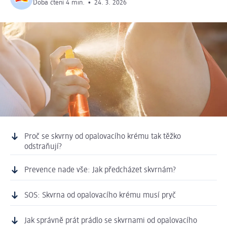
Doba čtení 4 min.
•
24. 3. 2026
Proč se skvrny od opalovacího krému tak těžko
odstraňují?
Prevence nade vše: Jak předcházet skvrnám?
SOS: Skvrna od opalovacího krému musí pryč
Jak správně prát prádlo se skvrnami od opalovacího