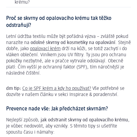
krému?
Proč se skvrny od opalovacího krému tak těžko
odstraňují?
Letní údržba textilu může být pořádná výzva – zvláště pokud
narazíte na
odolné skvrny od kosmetiky na opalování
. Stejně
dobře, jako
opalovací krém
drží na kůži, se totiž zachytí i do
vláken oblečení. Viníkem jsou UV filtry. Ty jsou pro ochranu
pokožky nezbytné, ale v pračce vytrvale odolávají. Obecně
platí: Čím vyšší je ochranný faktor (SPF), tím náročnější je
následné čištění.
dm tip:
Co je SPF krém a kdy ho používat?
Vše potřebné se
dozvíte v našem článku v sekci Inspirace & poradenství.
Prevence nade vše: Jak předcházet skvrnám?
Nejlepší způsob,
jak odstranit skvrny od opalovacího krému
,
je vůbec nedovolit, aby vznikly. S těmito tipy si ušetříte
spoustu času i námahy: