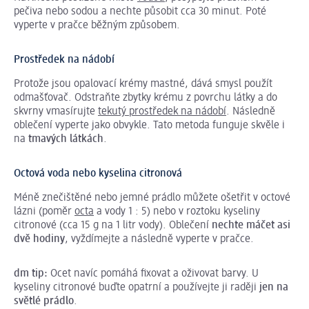
pečiva nebo sodou a nechte působit cca 30 minut. Poté
vyperte v pračce běžným způsobem.
Prostředek na nádobí
Protože jsou opalovací krémy mastné, dává smysl použít
odmašťovač. Odstraňte zbytky krému z povrchu látky a do
skvrny vmasírujte
tekutý prostředek na nádobí
. Následně
oblečení vyperte jako obvykle. Tato metoda funguje skvěle i
na
tmavých látkách
.
Octová voda nebo kyselina citronová
Méně znečištěné nebo jemné prádlo můžete ošetřit v octové
lázni (poměr
octa
a vody 1 : 5) nebo v roztoku kyseliny
citronové (cca 15 g na 1 litr vody). Oblečení
nechte máčet asi
dvě hodiny
, vyždímejte a následně vyperte v pračce.
dm tip:
Ocet navíc pomáhá fixovat a oživovat barvy. U
kyseliny citronové buďte opatrní a používejte ji raději
jen na
světlé prádlo
.