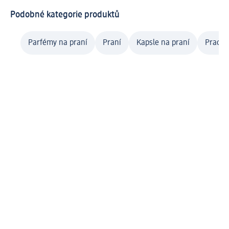
Podobné kategorie produktů
Parfémy na praní
Praní
Kapsle na praní
Prací g