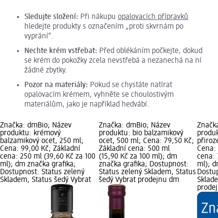
Sledujte složení:
Při nákupu
opalovacích přípravků
hledejte produkty s označením „proti skvrnám po
vyprání“.
Nechte krém vstřebat:
Před oblékáním počkejte, dokud
se krém do pokožky zcela nevstřebá a nezanechá na ní
žádné zbytky.
Pozor na materiály:
Pokud se chystáte natírat
opalovacím krémem, vyhněte se choulostivým
materiálům, jako je například hedvábí.
Značka: dmBio; Název
Značka: dmBio; Název
Značk
produktu: krémový
produktu: bio balzamikový
produk
balzamikový ocet, 250 ml;
ocet, 500 ml; Cena: 79,50 Kč;
přiroz
Cena: 99,00 Kč; Základní
Základní cena: 500 ml
Cena: 
cena: 250 ml (39,60 Kč za 100
(15,90 Kč za 100 ml); dm
cena: 
ml); dm značka grafika;
značka grafika; Dostupnost:
ml); d
Dostupnost: Status zelený
Status zelený Skladem, Status
Dostup
Skladem, Status šedý Vybrat
šedý Vybrat prodejnu dm
Sklade
prode