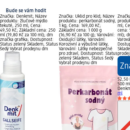
Bude se vám hodit
Značka: Denkmit; Název
Značka: Úklid pro klid; Název
Značk
produktu: žlučové mýdlo
produktu: perkarbonát sodný,
produk
tekuté, 250 ml; Cena:
1 kg; Cena: 169,00 Kč;
ml; Ce
49,50 Kč; Základní cena: 250
Základní cena: 1 000 g
cena: 
ml (19,80 Kč za 100 ml); dm
(16,90 Kč za 100 g); Varování:
ml); d
značka grafika; Dostupnost:
Oxidující látky, Varování:
Varová
Status zelený Skladem, Status
Korozivní a výbušné látky,
Dostup
šedý Vybrat prodejnu dm
Varování: Látky nebezpečné
Sklade
pro zdraví; Dostupnost: Status
prode
zelený Skladem, Status šedý
Vybrat prodejnu dm
52,50 
500 ml
Denkm
ml