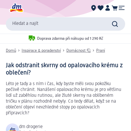
Hledat a najít
Doprava zdarma při nákupu od 1 290 Kč
Domů
Inspirace & poradenství
Domácnost 🧻
Praní
Jak odstranit skvrny od opalovacího krému z
oblečení?
Léto je tady a s ním i čas, kdy byste měli svou pokožku
pečlivě chránit. Nanášení opalovacího krému je pro většinu
lidí už zaběhlou rutinou, ale žluté skvrny na oblíbeném
tričku v plánu rozhodně nebyly. Co tedy dělat, když se na
oblečení objeví nevzhledné stopy po opalovacích
přípravcích?
dm drogerie