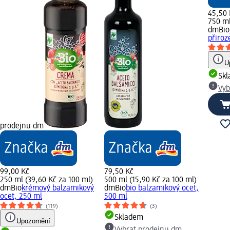
45,50 
750 ml
dmBio
přiroz
U
Sk
Vyb
prodejnu dm
99,00 Kč
79,50 Kč
250 ml (39,60 Kč za 100 ml)
500 ml (15,90 Kč za 100 ml)
dmBio
krémový balzamikový
dmBio
bio balzamikový ocet,
ocet, 250 ml
500 ml
(119)
(3)
Skladem
Upozornění