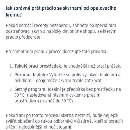
Jak správně prát prádlo se skvrnami od opalovacího
krému?
Pokud domácí recepty nezaberou, sáhněte po speciálním
odstraňovači skvrn
z nabídky dm online shopu, se kterým
prádlo předperete.
Při samotném praní v pračce dodržujte tato pravidla:
Tekutý prací prostředek:
Je vhodnější než
prací prášek
.
Pozor na teplotu:
Vyhněte se příliš vysokým teplotám a
bělidlům – obojí může skvrnu trvale zafixovat.
Šetrný program:
Ideální je předpírka bez prostředku na
30 °C, následovaná hlavním cyklem s pracím
prostředkem (rovněž do 30 °C).
Pokud ani po tomto procesu skvrna nezmizí, bude nejlepší
svěřit oblečení do rukou odborníků v čistírně, kteří si poradí i
s těmi nejodolnějšími nečistotami.