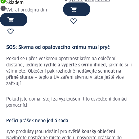
Vybrat prodejnu dm
Skladem
Vybrat prodejnu dm
SOS: Skvrna od opalovacího krému musí pryč
Pokud se i přes veškerou opatrnost krém na oblečení
dostane,
jednejte rychle a vyperte skvrnu ihned
, jakmile si jí
všimnete. Oblečení pak rozhodně
nedávejte schnout na
přímé slunce
– teplo a UV záření skvrnu v látce ještě více
zafixují.
Pokud jste doma, stojí za vyzkoušení tito osvědčení domácí
pomocníci:
Pečicí prášek nebo jedlá soda
Tyto produkty jsou ideální pro
světlé kousky oblečení
.
Navlhčete postižené místo
vodou
, posypejte práškem do