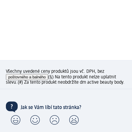
Všechny uvedené ceny produktů jsou vč. DPH, bez
poštovného a balného
(§) Na tento produkt nelze uplatnit
slevu.
(#) Za tento produkt neobdržíte dm active beauty body.
Jak se Vám líbí tato stránka?