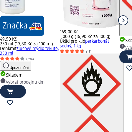
169,00 Kč
1 000 g (16,90 Kč za 100 g)
49,50 Kč
Sk
Úklid pro klid
perkarbonát
250 ml (19,80 Kč za 100 ml)
sodný, 1 kg
Vyb
Denkmit
žlučové mýdlo tekuté,
(13)
250 ml
(294)
Upozornění
Skladem
Vybrat prodejnu dm