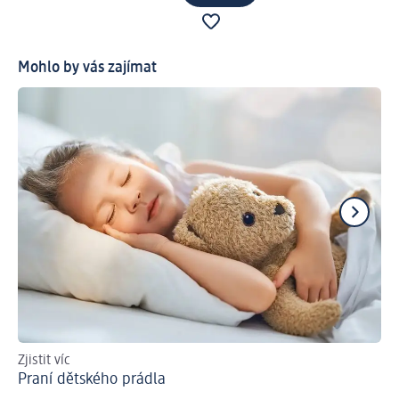
Mohlo by vás zajímat
Zjistit víc
Pra
Praní dětského prádla
Ja