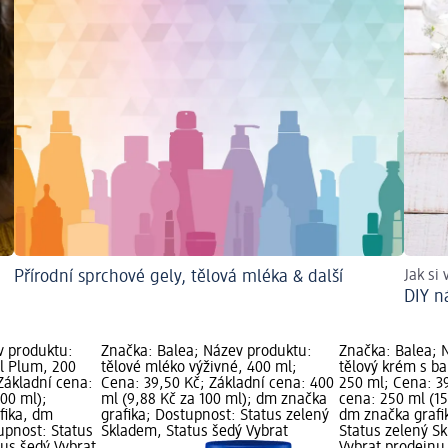
Přírodní sprchové gely, tělová mléka & další
Jak si 
DIY n
v produktu:
Značka: Balea; Název produktu:
Značka: Balea; 
al Plum, 200
tělové mléko výživné, 400 ml;
tělový krém s 
Základní cena:
Cena: 39,50 Kč; Základní cena: 400
250 ml; Cena: 3
100 ml);
ml (9,88 Kč za 100 ml); dm značka
cena: 250 ml (15
fika, dm
grafika; Dostupnost: Status zelený
dm značka grafi
upnost: Status
Skladem, Status šedý Vybrat
Status zelený S