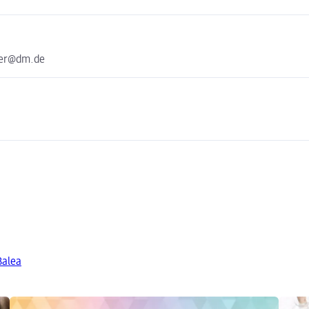
ter@dm.de
Balea