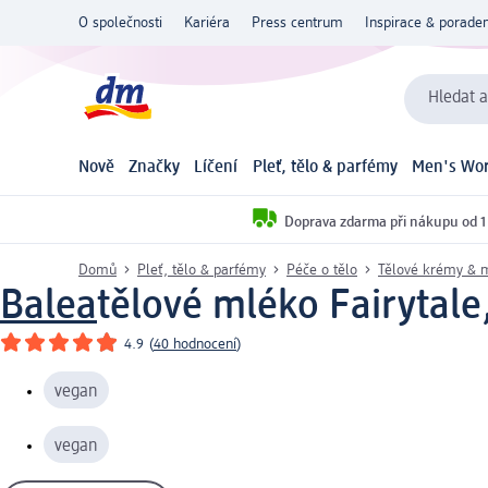
O společnosti
Kariéra
Press centrum
Inspirace & poraden
Hledat a
Nově
Značky
Líčení
Pleť, tělo & parfémy
Men's Wor
Doprava zdarma při nákupu od 1
Domů
Pleť, tělo & parfémy
Péče o tělo
Tělové krémy & 
Balea
tělové mléko Fairytale
4.9
(
40 hodnocení
)
vegan
vegan