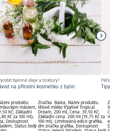
vyrobit bylinné oleje a tinktury?
Péče o tělo v z
ávod na přírodní kosmetiku z bylin
Tipy pro sam
Název produktu:
Značka: Balea; Název produktu:
Značka: Bal
bambuckým máslem,
tělové mléko třpytivé Tropical
tělové mlék
9,50 Kč; Základní
Dream, 200 ml; Cena: 39,50 Kč;
Cena: 39,50
,80 Kč za 100 ml);
Základní cena: 200 ml (19,75 Kč za
ml (19,75 K
ka; Dostupnost:
100 ml); Limitovaná edice grafika,
edice grafik
kladem, Status šedý
dm značka grafika; Dostupnost:
Dostupnost: