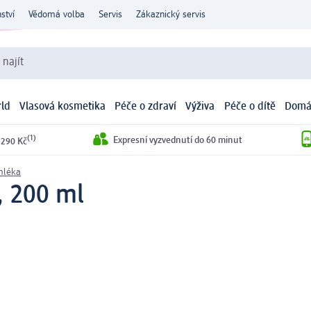
ství
Vědomá volba
Servis
Zákaznický servis
 najít
ld
Vlasová kosmetika
Péče o zdraví
Výživa
Péče o dítě
Domá
(1)
Expresní vyzvednutí do 60 minut
 290 Kč
mléka
, 200 ml