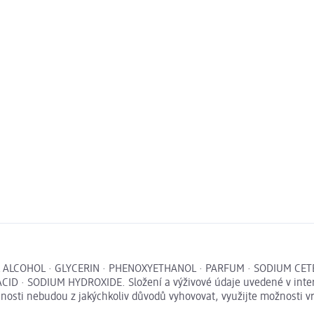
L ALCOHOL · GLYCERIN · PHENOXYETHANOL · PARFUM · SODIUM CET
 · SODIUM HYDROXIDE. Složení a výživové údaje uvedené v intern
išnosti nebudou z jakýchkoliv důvodů vyhovovat, využijte možnosti