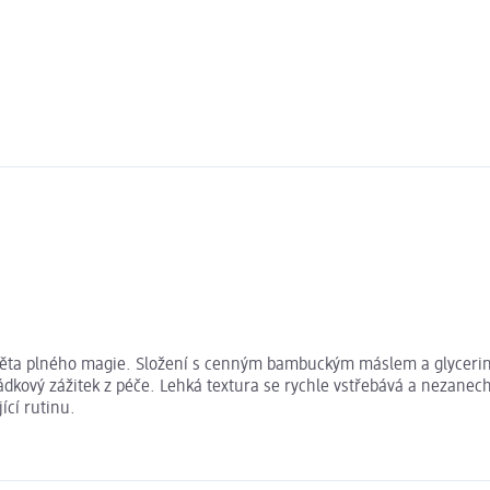
světa plného magie. Složení s cenným bambuckým máslem a glycerin
ádkový zážitek z péče. Lehká textura se rychle vstřebává a nezanech
ící rutinu.