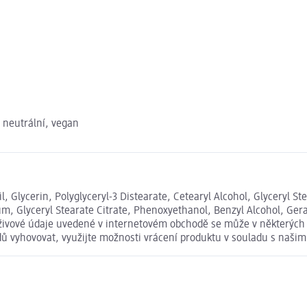
 neutrální, vegan
, Glycerin, Polyglyceryl-3 Distearate, Cetearyl Alcohol, Glyceryl St
m, Glyceryl Stearate Citrate, Phenoxyethanol, Benzyl Alcohol, Gera
výživové údaje uvedené v internetovém obchodě se může v některých 
odů vyhovovat, využijte možnosti vrácení produktu v souladu s na