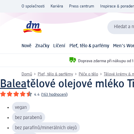
O společnosti
Kariéra
Press centrum
Inspirace & poraden
Hledat a n
Nově
Značky
Líčení
Pleť, tělo & parfémy
Men's Wor
Doprava zdarma při nákupu od 1
Domů
Pleť, tělo & parfémy
Péče o tělo
Tělové krémy & 
Balea
tělové olejové mléko T
4.4
(
163 hodnocení
)
vegan
bez parabenů
bez parafínů/minerálních olejů