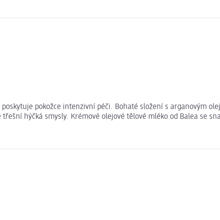
ů poskytuje pokožce intenzivní péči. Bohaté složení s arganovým o
třešní hýčká smysly. Krémové olejové tělové mléko od Balea se snad