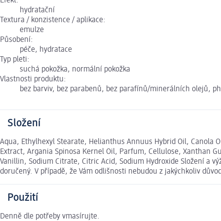
Efekt:
hydratační
Textura / konzistence / aplikace:
emulze
Působení:
péče, hydratace
Typ pleti:
suchá pokožka, normální pokožka
Vlastnosti produktu:
bez barviv, bez parabenů, bez parafínů/minerálních olejů, ph
Složení
Aqua, Ethylhexyl Stearate, Helianthus Annuus Hybrid Oil, Canola Oil
Extract, Argania Spinosa Kernel Oil, Parfum, Cellulose, Xanthan Gu
Vanillin, Sodium Citrate, Citric Acid, Sodium Hydroxide Složení a 
doručený. V případě, že Vám odlišnosti nebudou z jakýchkoliv dův
Použití
Denně dle potřeby vmasírujte.