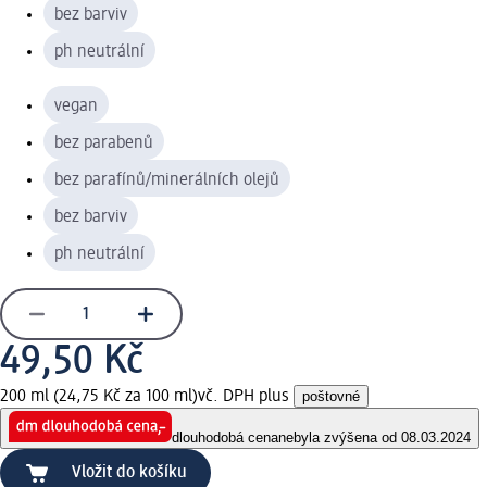
bez barviv
ph neutrální
vegan
bez parabenů
bez parafínů/minerálních olejů
bez barviv
ph neutrální
49,50 Kč
200 ml (24,75 Kč za 100 ml)
vč. DPH plus
poštovné
dlouhodobá cena
nebyla zvýšena od 08.03.2024
Vložit do košíku