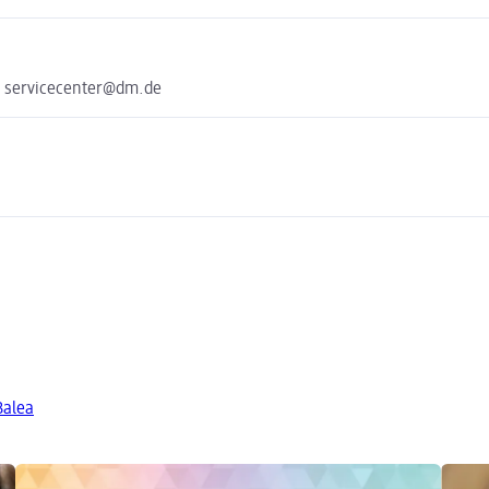
e servicecenter@dm.de
Balea