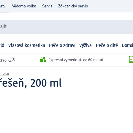
ství
Vědomá volba
Servis
Zákaznický servis
ajít
ld
Vlasová kosmetika
Péče o zdraví
Výživa
Péče o dítě
Domá
(1)
Expresní vyzvednutí do 60 minut
 290 Kč
mléka
řešeň, 200 ml