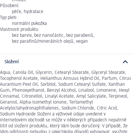
emulze
Působení:
péče, hydratace
Typ pleti:
normální pokožka
Vlastnosti produktu:
bez barviv, bez nanočástic, bez parabenů,
bez parafínů/minerálních olejů, vegan
Složení
Aqua, Canola Oil, Glycerin, Cetearyl Stearate, Glyceryl Stearate,
Tocopherol Acetate, Helianthus Annuus Hybrid Oil, Parfum, Citrus
Aurantium Peel Oil, Sorbitol, Sodium Cetearyl Sulfate, Xanthan
Gum, Phenoxyethanol, Benzyl Alcohol, Linalool, Limonene, Hexyl
Cinnamal, Citronellol, Linalyl Acetate, Amyl Salicylate, Terpineol,
Geraniol, Alpha-Isomethyl Ionone, Tertamethyl
Acetyloctahydronaphthalenes, Sodium Chloride, Citric Acid,
Sodium Hydroxide Složení a výživové údaje uvedené v
internetovém obchodě se může v některých případech nepatrně
lišit od složení produktu, který Vám bude doručený. V případě, že
Vám odlišnosti nebudou z jakýchkoliv důvodů vyhovovat, využijte