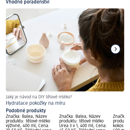
Vhodné poradenství
Jaký je návod na DIY tělové mléko?
Př
Hydratace pokožky na míru
Podobné produkty
Značka: Balea; Název
Značka: Balea; Název
Značka: 
produktu: tělové mléko
produktu: tělové mléko
produktu
výživné, 400 ml; Cena:
Urea 3 v 1, 400 ml; Cena:
kokos & 