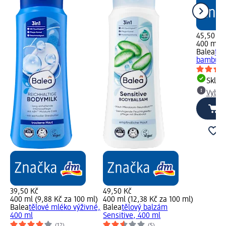
45,50 Kč
400 ml (1
Balea
těl
bambucký
Skla
Vybra
39,50 Kč
49,50 Kč
400 ml (9,88 Kč za 100 ml)
400 ml (12,38 Kč za 100 ml)
Balea
tělové mléko výživné,
Balea
tělový balzám
400 ml
Sensitive, 400 ml
(12)
(5)