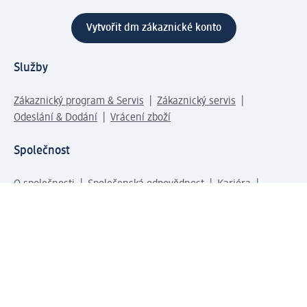
Vytvořit dm zákaznické konto
Služby
Zákaznický program & Servis
Zákaznický servis
Odeslání & Dodání
Vrácení zboží
Společnost
O společnosti
Společenská odpovědnost
Kariéra
Press centrum
Svět dm