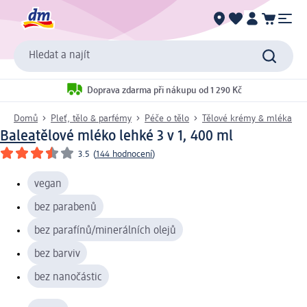
Hledat a najít
Doprava zdarma při nákupu od 1 290 Kč
Domů
Pleť, tělo & parfémy
Péče o tělo
Tělové krémy & mléka
Balea
tělové mléko lehké 3 v 1, 400 ml
3.5
(
144 hodnocení
)
vegan
bez parabenů
bez parafínů/minerálních olejů
bez barviv
bez nanočástic