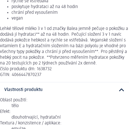
rychle se vstřebává
poskytuje hydrataci až na 48 hodin
chrání před vysoušením
vegan
Lehké tělové mléko 3 v 1 od značky Balea jemně pečuje o pokožku a
dodává jí hydrataci** až na 48 hodin. Pečující složení 3 v 1 navíc
dodává pokožce hebkost a rychle se vstřebává. Veganské složení s
vitamíem E a hydratačním složením na bázi polyolu je vhodné pro
všechny typy pokožky a chrání ji před vysoušením**. Pro pěstěný a
hebký pocit na pokožce. **Potvrzeno měřením hydratace pokožky
na 20 testujících po 2 týdnech používání 2x denně.
číslo produktu dm: 1638732
GTIN: 4066447870237
Vlastnosti produktu
Oblast použití:
tělo
Efekt:
dlouhotrvající, hydratační
Textura / konzistence / aplikace: