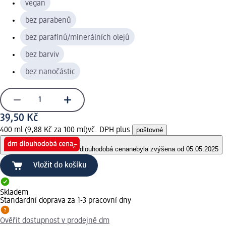
vegan
bez parabenů
bez parafínů/minerálních olejů
bez barviv
bez nanočástic
39,50 Kč
400 ml (9,88 Kč za 100 ml)
vč. DPH plus
poštovné
dlouhodobá cena
nebyla zvýšena od 05.05.2025
Vložit do košíku
Skladem
Standardní doprava za 1-3 pracovní dny
Ověřit dostupnost v prodejně dm