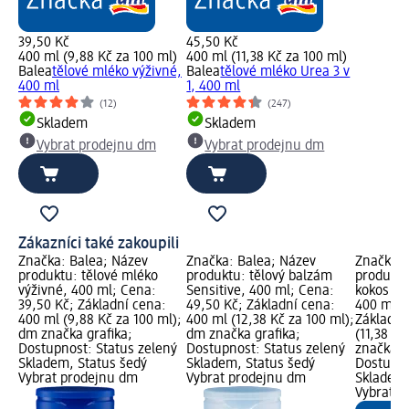
39,50 Kč
45,50 Kč
400 ml (9,88 Kč za 100 ml)
400 ml (11,38 Kč za 100 ml)
Balea
tělové mléko výživné,
Balea
tělové mléko Urea 3 v
400 ml
1, 400 ml
(12)
(247)
Skladem
Skladem
Vybrat prodejnu dm
Vybrat prodejnu dm
Zákazníci také zakoupili
Značka: Balea; Název
Značka: Balea; Název
Značka: 
produktu: tělové mléko
produktu: tělový balzám
produktu
výživné, 400 ml; Cena:
Sensitive, 400 ml; Cena:
kokos & 
39,50 Kč; Základní cena:
49,50 Kč; Základní cena:
400 ml; 
400 ml (9,88 Kč za 100 ml);
400 ml (12,38 Kč za 100 ml);
Základní
dm značka grafika;
dm značka grafika;
(11,38 Kč
Dostupnost: Status zelený
Dostupnost: Status zelený
značka g
Skladem, Status šedý
Skladem, Status šedý
Dostupno
Vybrat prodejnu dm
Vybrat prodejnu dm
Skladem,
Vybrat p