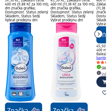
39,50 Kč; Základní cena:
45,50 Kč; Základní cena:
400 ml; 
400 ml (9,88 Kč za 100 ml);
400 ml (11,38 Kč za 100 ml);
Základní
dm značka grafika;
dm značka grafika;
(11,38 Kč
Dostupnost: Status zelený
Dostupnost: Status zelený
značka g
Skladem, Status šedý
Skladem, Status šedý
Dostupno
Vybrat prodejnu dm
Vybrat prodejnu dm
Skladem,
Vybrat p
45,50 Kč
400 ml (1
Balea
těl
bambucký
Skla
Vybra