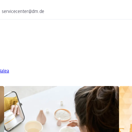
, servicecenter@dm.de
Balea