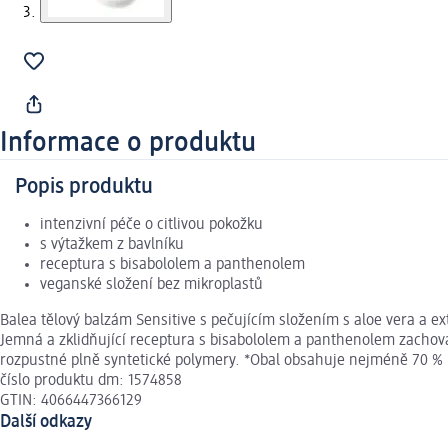
Informace o produktu
Popis produktu
intenzivní péče o citlivou pokožku
s výtažkem z bavlníku
receptura s bisabololem a panthenolem
veganské složení bez mikroplastů
Balea tělový balzám Sensitive s pečujícím složením s aloe vera a ex
Jemná a zklidňující receptura s bisabololem a panthenolem zachová
rozpustné plně syntetické polymery. *Obal obsahuje nejméně 70 %
číslo produktu dm: 1574858
GTIN: 4066447366129
Další odkazy