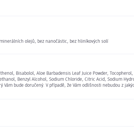
minerálních olejů, bez nanočástic, bez hliníkových solí
Panthenol, Bisabolol, Aloe Barbadensis Leaf Juice Powder, Tocopher
thanol, Benzyl Alcohol, Sodium Chloride, Citric Acid, Sodium Hydr
erý Vám bude doručený. V případě, že Vám odlišnosti nebudou z jaký