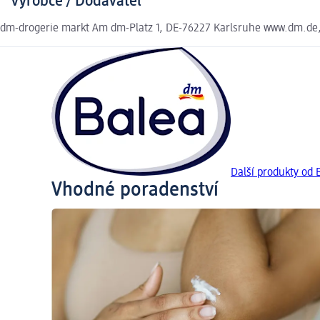
Výrobce / Dodavatel
dm-drogerie markt Am dm-Platz 1, DE-76227 Karlsruhe www.dm.de
Další produkty od 
Vhodné poradenství