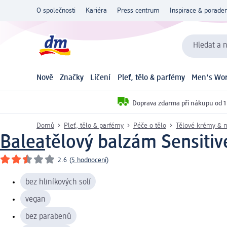
O společnosti
Kariéra
Press centrum
Inspirace & poraden
Hledat a n
Nově
Značky
Líčení
Pleť, tělo & parfémy
Men's Wor
Doprava zdarma při nákupu od 1
Domů
Pleť, tělo & parfémy
Péče o tělo
Tělové krémy & 
Balea
tělový balzám Sensitiv
2.6
(
5 hodnocení
)
bez hliníkových solí
vegan
bez parabenů