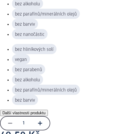
bez alkoholu
bez parafínů/minerálních olejů
bez barviv
bez nanočástic
bez hliníkových solí
vegan
bez parabenů
bez alkoholu
bez parafínů/minerálních olejů
bez barviv
Další vlastnosti produktu