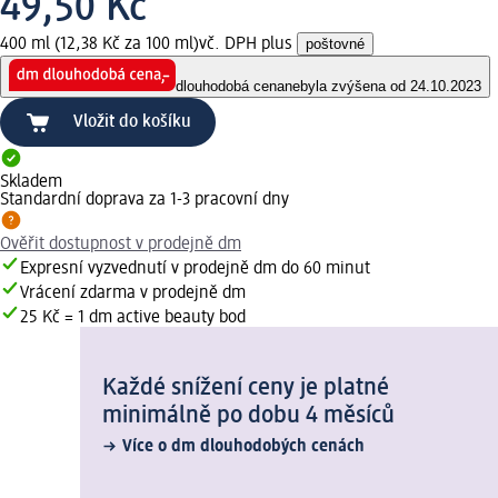
49,50 Kč
400 ml (12,38 Kč za 100 ml)
vč. DPH plus
poštovné
dlouhodobá cena
nebyla zvýšena od 24.10.2023
Vložit do košíku
Skladem
Standardní doprava za 1-3 pracovní dny
Ověřit dostupnost v prodejně dm
Expresní vyzvednutí v prodejně dm do 60 minut
Vrácení zdarma v prodejně dm
25 Kč = 1 dm active beauty bod
Každé snížení ceny je platné
minimálně po dobu 4 měsíců
Více o dm dlouhodobých cenách