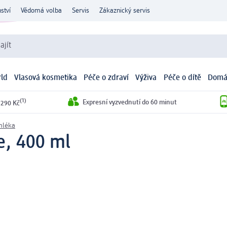
ství
Vědomá volba
Servis
Zákaznický servis
ajít
ld
Vlasová kosmetika
Péče o zdraví
Výživa
Péče o dítě
Domá
(1)
Expresní vyzvednutí do 60 minut
 290 Kč
mléka
e, 400 ml