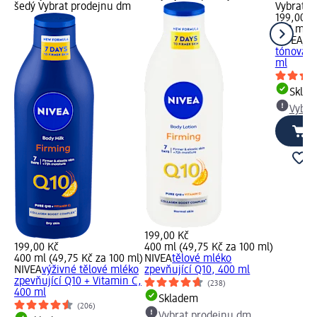
šedý Vybrat prodejnu dm
Vybrat p
199,00 K
400 ml (
NIVEA
Q1
tónovací
ml
Skla
Vybra
199,00 Kč
199,00 Kč
400 ml (49,75 Kč za 100 ml)
400 ml (49,75 Kč za 100 ml)
NIVEA
tělové mléko
NIVEA
výživné tělové mléko
zpevňující Q10, 400 ml
zpevňující Q10 + Vitamin C,
(238)
400 ml
Skladem
(206)
Vybrat prodejnu dm