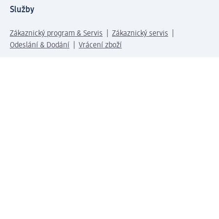
Služby
Zákaznický program & Servis
Zákaznický servis
Odeslání & Dodání
Vrácení zboží
Společnost
O společnosti
Společenská odpovědnost
Kariéra
Press centrum
Svět dm
Platební možnosti