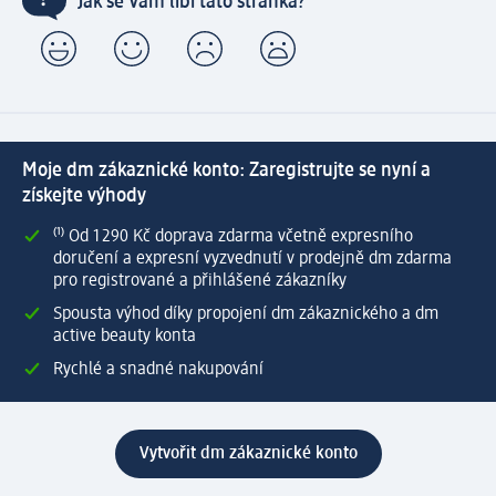
Jak se Vám líbí tato stránka?
Moje dm zákaznické konto: Zaregistrujte se nyní a
získejte výhody
⁽¹⁾ Od 1 290 Kč doprava zdarma včetně expresního
doručení a expresní vyzvednutí v prodejně dm zdarma
pro registrované a přihlášené zákazníky
Spousta výhod díky propojení dm zákaznického a dm
active beauty konta
Rychlé a snadné nakupování
Vytvořit dm zákaznické konto