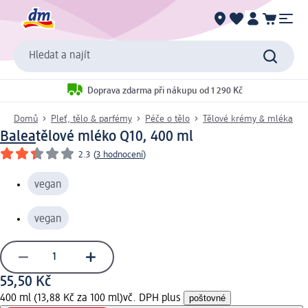
Hledat a najít
Doprava zdarma při nákupu od 1 290 Kč
Domů
Pleť, tělo & parfémy
Péče o tělo
Tělové krémy & mléka
Balea
tělové mléko Q10, 400 ml
2.3
(
3 hodnocení
)
vegan
vegan
55,50 Kč
400 ml (13,88 Kč za 100 ml)
vč. DPH plus
poštovné