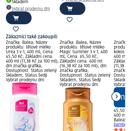
Skladem
Vybrat prodejnu dm
Zákazníci také zakoupili
Značka: Balea; Název
Značka: Balea; Název
Značka: 
produktu: tělové mléko
produktu: tělové mléko
produktu
Urea 3 v 1, 400 ml; Cena:
Magic Summer 3 v 1, 400
kokos & 
45,50 Kč; Základní cena:
ml; Cena: 65,50 Kč;
400 ml; 
400 ml (11,38 Kč za 100 ml);
Základní cena: 400 ml
Základní
dm značka grafika;
(16,38 Kč za 100 ml); dm
(11,38 Kč
Dostupnost: Status zelený
značka grafika;
značka g
Skladem, Status šedý
Dostupnost: Status zelený
Dostupno
Vybrat prodejnu dm
Skladem, Status šedý
Skladem,
Vybrat prodejnu dm
Vybrat p
45,50 Kč
400 ml (1
Balea
těl
bambucký