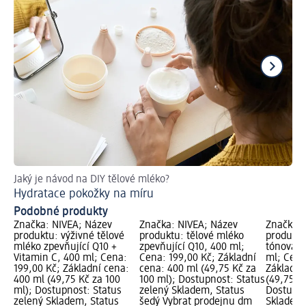
Jaký je návod na DIY tělové mléko?
Př
Hydratace pokožky na míru
Podobné produkty
Značka: NIVEA; Název
Značka: NIVEA; Název
Značka: 
produktu: výživné tělové
produktu: tělové mléko
produktu
mléko zpevňující Q10 +
zpevňující Q10, 400 ml;
tónovací
Vitamin C, 400 ml; Cena:
Cena: 199,00 Kč; Základní
ml; Cena
199,00 Kč; Základní cena:
cena: 400 ml (49,75 Kč za
Základní
400 ml (49,75 Kč za 100
100 ml); Dostupnost: Status
(49,75 Kč
ml); Dostupnost: Status
zelený Skladem, Status
Dostupno
zelený Skladem, Status
šedý Vybrat prodejnu dm
Skladem,