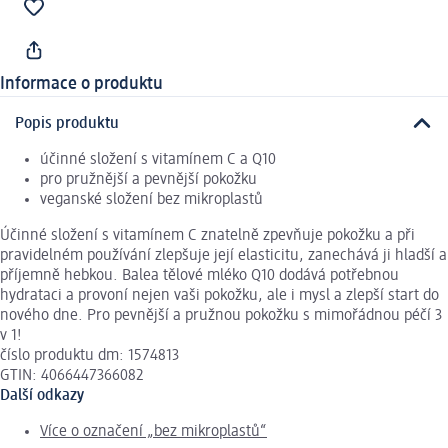
Informace o produktu
Popis produktu
účinné složení s vitamínem C a Q10
pro pružnější a pevnější pokožku
veganské složení bez mikroplastů
Účinné složení s vitamínem C znatelně zpevňuje pokožku a při
pravidelném používání zlepšuje její elasticitu, zanechává ji hladší a
příjemně hebkou. Balea tělové mléko Q10 dodává potřebnou
hydrataci a provoní nejen vaši pokožku, ale i mysl a zlepší start do
nového dne. Pro pevnější a pružnou pokožku s mimořádnou péčí 3
v 1!
číslo produktu dm: 1574813
GTIN: 4066447366082
Další odkazy
Více o označení „bez mikroplastů“