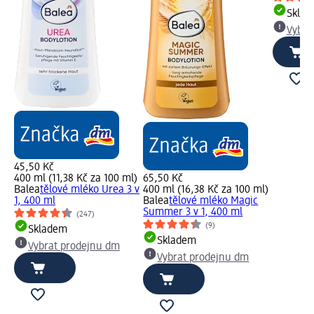
Skla
Vybra
45,50 Kč
400 ml (11,38 Kč za 100 ml)
65,50 Kč
Balea
tělové mléko Urea 3 v
400 ml (16,38 Kč za 100 ml)
1, 400 ml
Balea
tělové mléko Magic
Summer 3 v 1, 400 ml
(247)
(9)
Skladem
Skladem
Vybrat prodejnu dm
Vybrat prodejnu dm