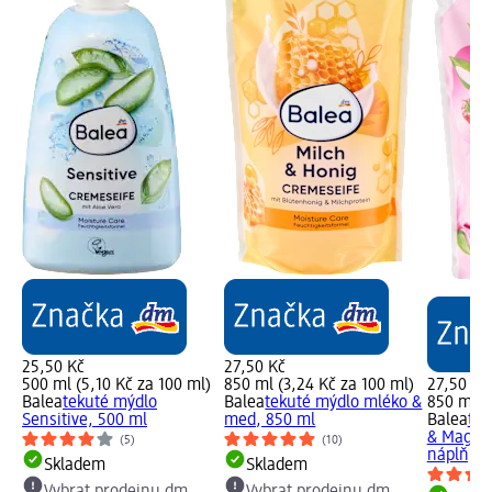
25,50 Kč
27,50 Kč
500 ml (5,10 Kč za 100 ml)
850 ml (3,24 Kč za 100 ml)
27,50 Kč
Balea
tekuté mýdlo
Balea
tekuté mýdlo mléko &
850 ml (
Sensitive, 500 ml
med, 850 ml
Balea
tek
& Magnol
(5)
(10)
náplň, 8
Skladem
Skladem
Vybrat prodejnu dm
Vybrat prodejnu dm