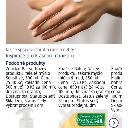
Jak se správně starat o ruce a nehty?
Ja
Inspirace pro krásnou manikúru
Vý
Podobné produkty
Značka: Balea; Název
Značka: Balea; Název
Značka: 
produktu: tekuté mýdlo
produktu: tekuté mýdlo
produktu
Sensitive, 500 ml; Cena:
mléko & med, 850 ml;
Malina &
25,50 Kč; Základní cena:
Cena: 27,50 Kč; Základní
náhradní
500 ml (5,10 Kč za 100 ml);
cena: 850 ml (3,24 Kč za
Cena: 27
dm značka grafika;
100 ml); dm značka grafika;
cena: 85
Dostupnost: Status zelený
Dostupnost: Status zelený
100 ml);
Skladem, Status šedý
Skladem, Status šedý
Dostupno
Vybrat prodejnu dm
Vybrat prodejnu dm
Skladem,
Vybrat p