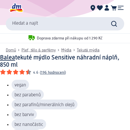
Hledat a najít
Doprava zdarma při nákupu od 1 290 Kč
Domů
Pleť, tělo & parfémy
Mýdla
Tekutá mýdla
Balea
tekuté mýdlo Sensitive náhradní náplň,
850 ml
4.6
(
196 hodnocení
)
vegan
bez parabenů
bez parafínů/minerálních olejů
bez barviv
bez nanočástic