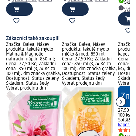
Skla
Vybra
Zákazníci také zakoupili
Značka: Balea; Název
Značka: Balea; Název
Značka: 
produktu: tekuté mýdlo
produktu: tekuté mýdlo
produktu
Malina & Magnolie,
mléko & med, 850 ml;
kapesníky
náhradní náplň, 850 ml;
Cena: 27,50 Kč; Základní
Cena: 27
Cena: 27,50 Kč; Základní
cena: 850 ml (3,24 Kč za
cena: 100
cena: 850 ml (3,24 Kč za
100 ml); dm značka grafika;
ks); dm 
100 ml); dm značka grafika;
Dostupnost: Status zelený
Dostupno
Dostupnost: Status zelený
Skladem, Status šedý
Skladem,
Skladem, Status šedý
Vybrat prodejnu dm
Vybrat p
Vybrat prodejnu dm
27,50 Kč
100 ks (0
Soft&Sic
kapesníky