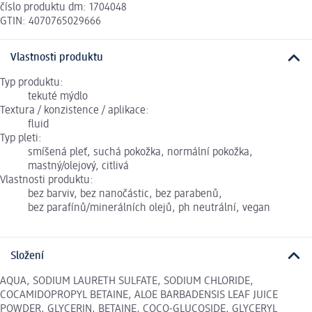
číslo produktu dm: 1704048
GTIN: 4070765029666
Vlastnosti produktu
Typ produktu:
tekuté mýdlo
Textura / konzistence / aplikace:
fluid
Typ pleti:
smíšená pleť, suchá pokožka, normální pokožka,
mastný/olejový, citlivá
Vlastnosti produktu:
bez barviv, bez nanočástic, bez parabenů,
bez parafínů/minerálních olejů, ph neutrální, vegan
Složení
AQUA, SODIUM LAURETH SULFATE, SODIUM CHLORIDE,
COCAMIDOPROPYL BETAINE, ALOE BARBADENSIS LEAF JUICE
POWDER, GLYCERIN, BETAINE, COCO-GLUCOSIDE, GLYCERYL