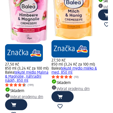
Skla
Vybra
27,50 Kč
27,50 Kč
850 ml (3,24 Kč za 100 ml)
850 ml (3,24 Kč za 100 ml)
Balea
tekuté mýdlo mléko &
Balea
tekuté mýdlo Malina
med, 850 ml
& Magnolie, náhradní
(10)
náplň, 850 ml
Skladem
(199)
Vybrat prodejnu dm
Skladem
Vybrat prodejnu dm