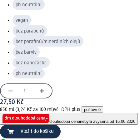
ph neutrální
vegan
bez parabenů
bez parafínů/minerálních olejů
bez barviv
bez nanočástic
ph neutrální
27,50 Kč
850 ml (3,24 Kč za 100 ml)
vč. DPH plus
poštovné
dlouhodobá cena
nebyla zvýšena od 16.06.2026
Vložit do košíku