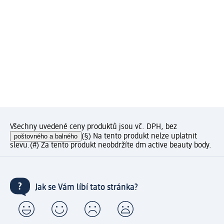
Všechny uvedené ceny produktů jsou vč. DPH, bez
poštovného a balného
(§) Na tento produkt nelze uplatnit
slevu.
(#) Za tento produkt neobdržíte dm active beauty body.
Jak se Vám líbí tato stránka?