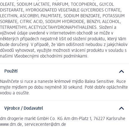
OLEATE, SODIUM LACTATE, PARFUM, TOCOPHEROL, GLYCOL
DISTEARATE, HYDROGENATED VEGETABLE GLYCERIDES CITRATE,
LECITHIN, ASCORBYL PALMITATE, SODIUM BENZOATE, POTASSIUM
SORBATE, CITRIC ACID, SODIUM HYDROXIDE, BENZYL ALCOHOL,
TETRAMETHYL ACETYLOCTAHYDRONAPHTHALENES. Složení a
výživové údaje uvedené v internetovém obchodě se může v
některých případech nepatrně lišit od složení produktu, který Vám
bude doručený. V případě, že Vám odlišnosti nebudou z jakýchkoliv
důvodů vyhovovat, využijte možnosti vrácení produktu v souladu s
našimi Všeobecnými obchodními podmínkami.
Použití
Navlhčete si ruce a naneste krémové mýdlo Balea Sensitive. Ruce
myjte mýdlem po dobu nejméně 30 sekund. Poté dobře opláchněte
vodou a osušte.
Výrobce / Dodavatel
dm drogerie markt GmbH Co. KG Am dm-Platz 1, 76227 Karlsruhe
www.dm.de, servicecenter@dm.de