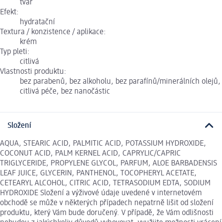
tvář
Efekt:
hydratační
Textura / konzistence / aplikace:
krém
Typ pleti:
citlivá
Vlastnosti produktu:
bez parabenů, bez alkoholu, bez parafínů/minerálních olejů,
citlivá péče, bez nanočástic
Složení
AQUA, STEARIC ACID, PALMITIC ACID, POTASSIUM HYDROXIDE,
COCONUT ACID, PALM KERNEL ACID, CAPRYLIC/CAPRIC
TRIGLYCERIDE, PROPYLENE GLYCOL, PARFUM, ALOE BARBADENSIS
LEAF JUICE, GLYCERIN, PANTHENOL, TOCOPHERYL ACETATE,
CETEARYL ALCOHOL, CITRIC ACID, TETRASODIUM EDTA, SODIUM
HYDROXIDE Složení a výživové údaje uvedené v internetovém
obchodě se může v některých případech nepatrně lišit od složení
produktu, který Vám bude doručený. V případě, že Vám odlišnosti