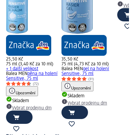
Vybra
25,50 Kč
35,50 Kč
75 ml (3,40 Kč za 10 ml)
75 ml (4,73 Kč za 10 ml)
+ 1 další velikost
Balea MEN
gel na holení
Balea MEN
pěna na holení
Sensitive, 75 ml
Sensitive, 75 ml
(31)
(72)
Upozornění
Upozornění
Skladem
Skladem
Vybrat prodejnu dm
Vybrat prodejnu dm