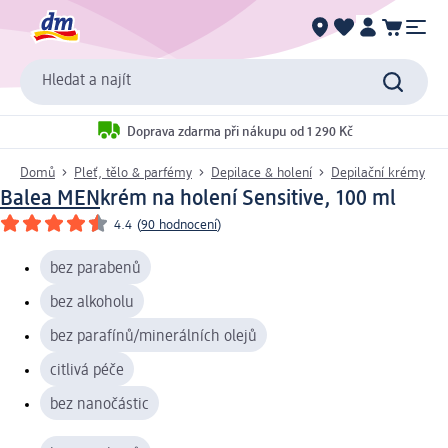
Hledat a najít
Doprava zdarma při nákupu od 1 290 Kč
Domů
Pleť, tělo & parfémy
Depilace & holení
Depilační krémy
Balea MEN
krém na holení Sensitive, 100 ml
4.4
(
90 hodnocení
)
bez parabenů
bez alkoholu
bez parafínů/minerálních olejů
citlivá péče
bez nanočástic