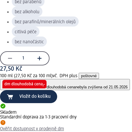
bez parabenů
bez alkoholu
bez parafínů/minerálních olejů
citlivá péče
bez nanočástic
27,50 Kč
100 ml (27,50 Kč za 100 ml)
vč. DPH plus
poštovné
dlouhodobá cena
nebyla zvýšena od 21.05.2026
Vložit do košíku
Skladem
Standardní doprava za 1-3 pracovní dny
Ověřit dostupnost v prodejně dm