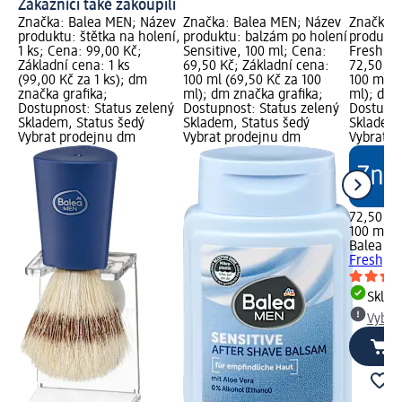
Zákazníci také zakoupili
Značka: Balea MEN; Název
Značka: Balea MEN; Název
Značka: 
produktu: štětka na holení,
produktu: balzám po holení
produktu
1 ks; Cena: 99,00 Kč;
Sensitive, 100 ml; Cena:
Fresh, 1
Základní cena: 1 ks
69,50 Kč; Základní cena:
72,50 Kč
(99,00 Kč za 1 ks); dm
100 ml (69,50 Kč za 100
100 ml (
značka grafika;
ml); dm značka grafika;
ml); dm 
Dostupnost: Status zelený
Dostupnost: Status zelený
Dostupno
Skladem, Status šedý
Skladem, Status šedý
Skladem,
Vybrat prodejnu dm
Vybrat prodejnu dm
Vybrat p
72,50 Kč
100 ml (
Balea M
Fresh, 1
Skla
Vybra