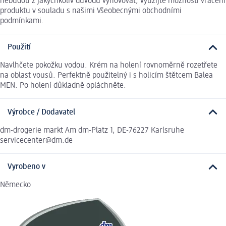
nebudou z jakýchkoliv důvodů vyhovovat, využijte možnosti vrácení
produktu v souladu s našimi Všeobecnými obchodními
podmínkami.
Použití
Navlhčete pokožku vodou. Krém na holení rovnoměrně rozetřete
na oblast vousů. Perfektně použitelný i s holicím štětcem Balea
MEN. Po holení důkladně opláchněte.
Výrobce / Dodavatel
dm-drogerie markt Am dm-Platz 1, DE-76227 Karlsruhe
servicecenter@dm.de
Vyrobeno v
Německo