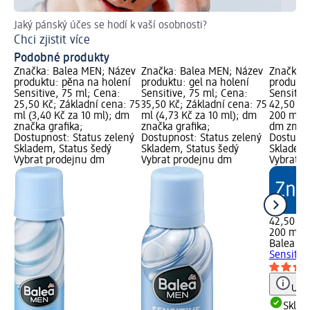
Jaký pánský účes se hodí k vaší osobnosti?
Pot
Chci zjistit více
My
Podobné produkty
Značka: Balea MEN; Název
Značka: Balea MEN; Název
Značka: 
produktu: pěna na holení
produktu: gel na holení
produktu
Sensitive, 75 ml; Cena:
Sensitive, 75 ml; Cena:
Sensitiv
25,50 Kč; Základní cena: 75
35,50 Kč; Základní cena: 75
42,50 Kč
ml (3,40 Kč za 10 ml); dm
ml (4,73 Kč za 10 ml); dm
200 ml (2
značka grafika;
značka grafika;
dm značk
Dostupnost: Status zelený
Dostupnost: Status zelený
Dostupno
Skladem, Status šedý
Skladem, Status šedý
Skladem,
Vybrat prodejnu dm
Vybrat prodejnu dm
Vybrat p
42,50 Kč
200 ml (
Balea M
Sensitiv
Upoz
Skla