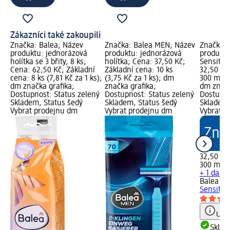
Zákazníci také zakoupili
Značka: Balea; Název
Značka: Balea MEN; Název
Značka: 
produktu: jednorázová
produktu: jednorázová
produktu
holítka se 3 břity, 8 ks;
holítka; Cena: 37,50 Kč;
Sensitiv
Cena: 62,50 Kč; Základní
Základní cena: 10 ks
32,50 Kč
cena: 8 ks (7,81 Kč za 1 ks);
(3,75 Kč za 1 ks); dm
300 ml (1
dm značka grafika;
značka grafika;
dm značk
Dostupnost: Status zelený
Dostupnost: Status zelený
Dostupno
Skladem, Status šedý
Skladem, Status šedý
Skladem,
Vybrat prodejnu dm
Vybrat prodejnu dm
Vybrat p
32,50 Kč
300 ml (
+ 1 další
Balea M
Sensitiv
Upoz
Skla