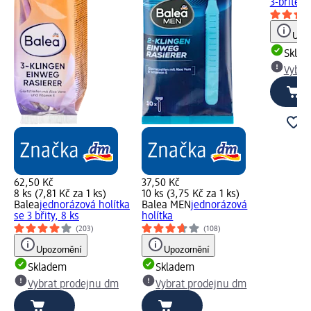
3-břité, 
Upoz
Skla
Vybra
62,50 Kč
37,50 Kč
8 ks (7,81 Kč za 1 ks)
10 ks (3,75 Kč za 1 ks)
Balea
jednorázová holítka
Balea MEN
jednorázová
se 3 břity, 8 ks
holítka
(203)
(108)
Upozornění
Upozornění
Skladem
Skladem
Vybrat prodejnu dm
Vybrat prodejnu dm