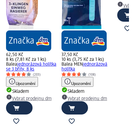
Vybra
62,50 Kč
37,50 Kč
8 ks (7,81 Kč za 1 ks)
10 ks (3,75 Kč za 1 ks)
Balea
jednorázová holítka
Balea MEN
jednorázová
se 3 břity, 8 ks
holítka
(203)
(108)
Upozornění
Upozornění
Skladem
Skladem
Vybrat prodejnu dm
Vybrat prodejnu dm