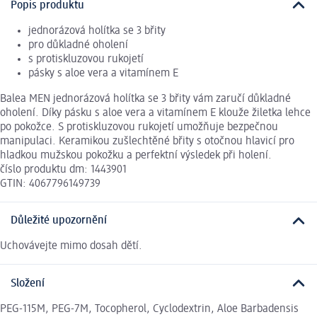
Popis produktu
jednorázová holítka se 3 břity
pro důkladné oholení
s protiskluzovou rukojetí
pásky s aloe vera a vitamínem E
Balea MEN jednorázová holítka se 3 břity vám zaručí důkladné
oholení. Díky pásku s aloe vera a vitamínem E klouže žiletka lehce
po pokožce. S protiskluzovou rukojetí umožňuje bezpečnou
manipulaci. Keramikou zušlechtěné břity s otočnou hlavicí pro
hladkou mužskou pokožku a perfektní výsledek při holení.
číslo produktu dm: 1443901
GTIN: 4067796149739
Důležité upozornění
Uchovávejte mimo dosah dětí.
Složení
PEG-115M, PEG-7M, Tocopherol, Cyclodextrin, Aloe Barbadensis