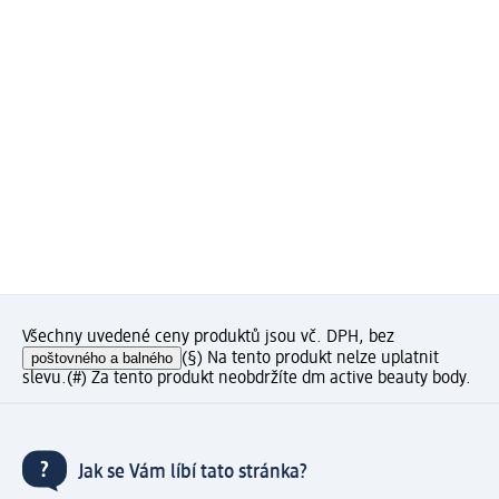
Všechny uvedené ceny produktů jsou vč. DPH, bez
poštovného a balného
(§) Na tento produkt nelze uplatnit
slevu.
(#) Za tento produkt neobdržíte dm active beauty body.
Jak se Vám líbí tato stránka?