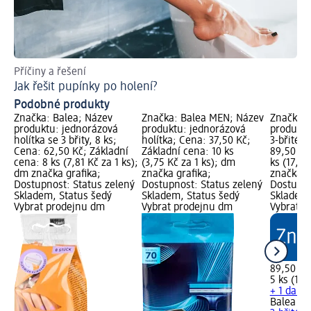
Příčiny a řešení
Jak
Jak řešit pupínky po holení?
Ti
Podobné produkty
Značka: Balea; Název
Značka: Balea MEN; Název
Značka: 
produktu: jednorázová
produktu: jednorázová
produktu
holítka se 3 břity, 8 ks;
holítka; Cena: 37,50 Kč;
3-břité, 
Cena: 62,50 Kč; Základní
Základní cena: 10 ks
89,50 Kč
cena: 8 ks (7,81 Kč za 1 ks);
(3,75 Kč za 1 ks); dm
ks (17,90
dm značka grafika;
značka grafika;
značka g
Dostupnost: Status zelený
Dostupnost: Status zelený
Dostupno
Skladem, Status šedý
Skladem, Status šedý
Skladem,
Vybrat prodejnu dm
Vybrat prodejnu dm
Vybrat p
89,50 Kč
5 ks (17,
+ 1 další
Balea M