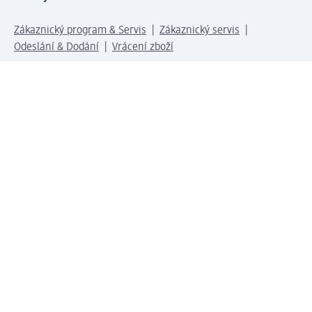
Zákaznický program & Servis
Zákaznický servis
Odeslání & Dodání
Vrácení zboží
Společnost
O společnosti
Společenská odpovědnost
Kariéra
Press centrum
Svět dm
Platební možnosti