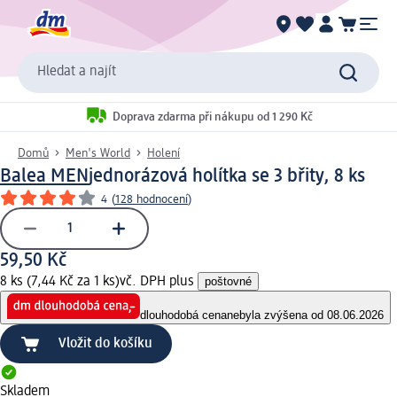
Hledat a najít
Doprava zdarma při nákupu od 1 290 Kč
Domů
Men's World
Holení
Balea MEN
jednorázová holítka se 3 břity, 8 ks
4
(
128 hodnocení
)
59,50 Kč
8 ks (7,44 Kč za 1 ks)
vč. DPH plus
poštovné
dlouhodobá cena
nebyla zvýšena od 08.06.2026
Vložit do košíku
Skladem