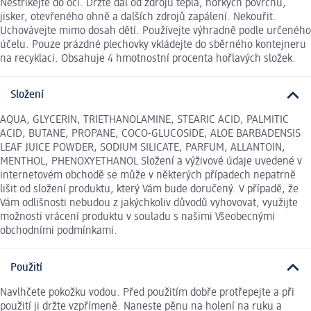
Nestříkejte do očí. Držte dál od zdrojů tepla, horkých povrchů,
jisker, otevřeného ohně a dalších zdrojů zapálení. Nekouřit.
Uchovávejte mimo dosah dětí. Používejte výhradně podle určeného
účelu. Pouze prázdné plechovky vkládejte do sběrného kontejneru
na recyklaci. Obsahuje 4 hmotnostní procenta hořlavých složek.
Složení
AQUA, GLYCERIN, TRIETHANOLAMINE, STEARIC ACID, PALMITIC
ACID, BUTANE, PROPANE, COCO-GLUCOSIDE, ALOE BARBADENSIS
LEAF JUICE POWDER, SODIUM SILICATE, PARFUM, ALLANTOIN,
MENTHOL, PHENOXYETHANOL Složení a výživové údaje uvedené v
internetovém obchodě se může v některých případech nepatrně
lišit od složení produktu, který Vám bude doručený. V případě, že
Vám odlišnosti nebudou z jakýchkoliv důvodů vyhovovat, využijte
možnosti vrácení produktu v souladu s našimi Všeobecnými
obchodními podmínkami.
Použití
Navlhčete pokožku vodou. Před použitím dobře protřepejte a při
použití ji držte vzpřímeně. Naneste pěnu na holení na ruku a