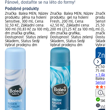
Pánové, dostaňte se na léto do formy!
Chc
Podobné produkty
Značka: Balea MEN; Název
Značka: Balea MEN; Název
Značka: 
produktu: pěna na holení
produktu: gel na holení
produktu
Sensitive, 300 ml; Cena:
Fresh, 200 ml; Cena:
Sensitiv
32,50 Kč; Základní cena:
42,50 Kč; Základní cena:
25,50 Kč
300 ml (10,83 Kč za 100 ml);
200 ml (21,25 Kč za 100 ml);
ml (3,40
dm značka grafika;
dm značka grafika;
značka g
Dostupnost: Status zelený
Dostupnost: Status zelený
Dostupno
Skladem, Status šedý
Skladem, Status šedý
Skladem,
Vybrat prodejnu dm
Vybrat prodejnu dm
Vybrat p
25,50 Kč
75 ml (3,
+ 1 další
Balea M
Sensitiv
Upoz
Skla
Vybra