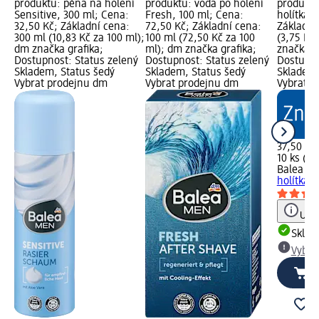
produktu: pěna na holení
produktu: voda po holení
produktu
Sensitive, 300 ml; Cena:
Fresh, 100 ml; Cena:
holítka; 
32,50 Kč; Základní cena:
72,50 Kč; Základní cena:
Základní
300 ml (10,83 Kč za 100 ml);
100 ml (72,50 Kč za 100
(3,75 Kč 
dm značka grafika;
ml); dm značka grafika;
značka g
Dostupnost: Status zelený
Dostupnost: Status zelený
Dostupno
Skladem, Status šedý
Skladem, Status šedý
Skladem,
Vybrat prodejnu dm
Vybrat prodejnu dm
Vybrat p
37,50 Kč
10 ks (3,
Balea M
holítka
Upoz
Skla
Vybra