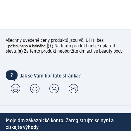
Všechny uvedené ceny produktů jsou vč. DPH, bez
poštovného a balného
(§) Na tento produkt nelze uplatnit
slevu.
(#) Za tento produkt neobdržíte dm active beauty body.
Jak se Vám líbí tato stránka?
Moje dm zákaznické konto: Zaregistrujte se nyní a
získejte výhody