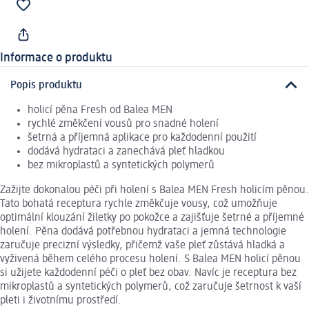
Informace o produktu
Popis produktu
holicí pěna Fresh od Balea MEN
rychlé změkčení vousů pro snadné holení
šetrná a příjemná aplikace pro každodenní použití
dodává hydrataci a zanechává pleť hladkou
bez mikroplastů a syntetických polymerů
Zažijte dokonalou péči při holení s Balea MEN Fresh holicím pěnou.
Tato bohatá receptura rychle změkčuje vousy, což umožňuje
optimální klouzání žiletky po pokožce a zajišťuje šetrné a příjemné
holení. Pěna dodává potřebnou hydrataci a jemná technologie
zaručuje precizní výsledky, přičemž vaše pleť zůstává hladká a
vyživená během celého procesu holení. S Balea MEN holicí pěnou
si užijete každodenní péči o pleť bez obav. Navíc je receptura bez
mikroplastů a syntetických polymerů, což zaručuje šetrnost k vaší
pleti i životnímu prostředí.