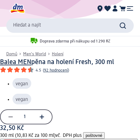
Hledat a najít
Doprava zdarma při nákupu od 1 290 Kč
Domů
Men's World
Holení
Balea MEN
pěna na holení Fresh, 300 ml
4.5
(
92 hodnocení
)
vegan
vegan
32,50 Kč
300 ml (10,83 Kč za 100 ml)
vč. DPH plus
poštovné