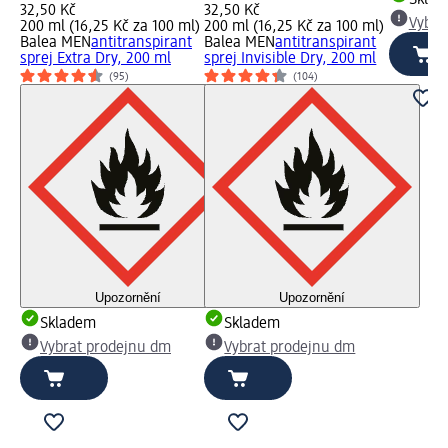
32,50 Kč
32,50 Kč
Vybra
200 ml (16,25 Kč za 100 ml)
200 ml (16,25 Kč za 100 ml)
Balea MEN
antitranspirant
Balea MEN
antitranspirant
sprej Extra Dry, 200 ml
sprej Invisible Dry, 200 ml
(95)
(104)
Upozornění
Upozornění
Skladem
Skladem
Vybrat prodejnu dm
Vybrat prodejnu dm