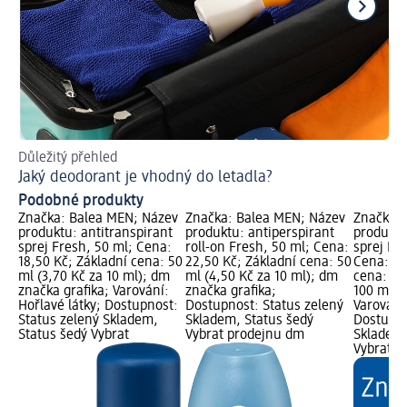
Důležitý přehled
Ins
Jaký deodorant je vhodný do letadla?
Co
Podobné produkty
Značka: Balea MEN; Název
Značka: Balea MEN; Název
Značka: 
produktu: antitranspirant
produktu: antiperspirant
produktu
sprej Fresh, 50 ml; Cena:
roll-on Fresh, 50 ml; Cena:
sprej Inv
18,50 Kč; Základní cena: 50
22,50 Kč; Základní cena: 50
Cena: 32
ml (3,70 Kč za 10 ml); dm
ml (4,50 Kč za 10 ml); dm
cena: 20
značka grafika; Varování:
značka grafika;
100 ml);
Hořlavé látky; Dostupnost:
Dostupnost: Status zelený
Varování:
Status zelený Skladem,
Skladem, Status šedý
Dostupno
Status šedý Vybrat
Vybrat prodejnu dm
Skladem,
Vybrat p