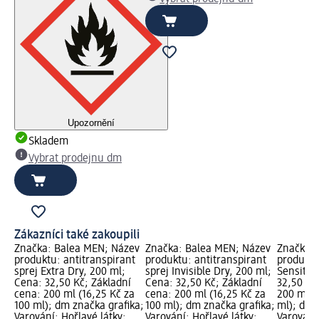
Upozornění
Skladem
Vybrat prodejnu dm
Zákazníci také zakoupili
Značka: Balea MEN; Název
Značka: Balea MEN; Název
Značka: 
produktu: antitranspirant
produktu: antitranspirant
produktu
sprej Extra Dry, 200 ml;
sprej Invisible Dry, 200 ml;
Sensitiv
Cena: 32,50 Kč; Základní
Cena: 32,50 Kč; Základní
32,50 Kč
cena: 200 ml (16,25 Kč za
cena: 200 ml (16,25 Kč za
200 ml (
100 ml); dm značka grafika;
100 ml); dm značka grafika;
ml); dm 
Varování: Hořlavé látky;
Varování: Hořlavé látky;
Varování: