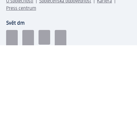
O společnosti
Společenská odpovědnost
Kariéra
Press centrum
Svět dm
Platební možnosti
Spojte se s dm