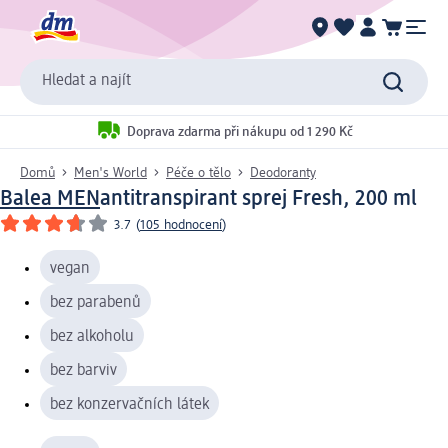
Hledat a najít
Doprava zdarma při nákupu od 1 290 Kč
Domů
Men's World
Péče o tělo
Deodoranty
Balea MEN
antitranspirant sprej Fresh, 200 ml
3.7
(
105 hodnocení
)
vegan
bez parabenů
bez alkoholu
bez barviv
bez konzervačních látek