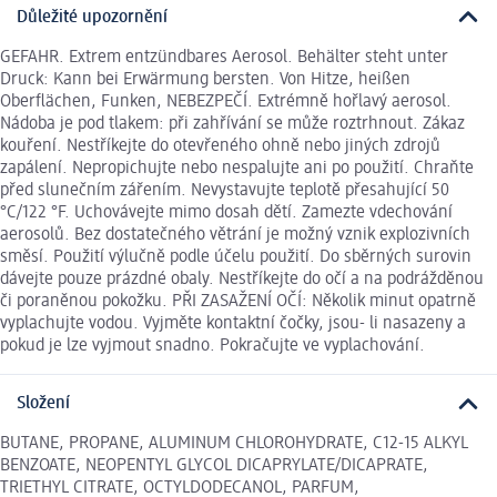
Důležité upozornění
GEFAHR. Extrem entzündbares Aerosol. Behälter steht unter
Druck: Kann bei Erwärmung bersten. Von Hitze, heißen
Oberflächen, Funken, NEBEZPEČÍ. Extrémně hořlavý aerosol.
Nádoba je pod tlakem: při zahřívání se může roztrhnout. Zákaz
kouření. Nestříkejte do otevřeného ohně nebo jiných zdrojů
zapálení. Nepropichujte nebo nespalujte ani po použití. Chraňte
před slunečním zářením. Nevystavujte teplotě přesahující 50
°C/122 °F. Uchovávejte mimo dosah dětí. Zamezte vdechování
aerosolů. Bez dostatečného větrání je možný vznik explozivních
směsí. Použití výlučně podle účelu použití. Do sběrných surovin
dávejte pouze prázdné obaly. Nestříkejte do očí a na podrážděnou
či poraněnou pokožku. PŘI ZASAŽENÍ OČÍ: Několik minut opatrně
vyplachujte vodou. Vyjměte kontaktní čočky, jsou- li nasazeny a
pokud je lze vyjmout snadno. Pokračujte ve vyplachování.
Složení
BUTANE, PROPANE, ALUMINUM CHLOROHYDRATE, C12-15 ALKYL
BENZOATE, NEOPENTYL GLYCOL DICAPRYLATE/DICAPRATE,
TRIETHYL CITRATE, OCTYLDODECANOL, PARFUM,