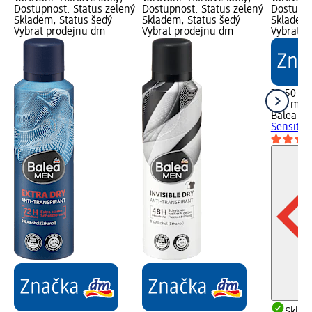
Dostupnost: Status zelený
Dostupnost: Status zelený
Dostupno
Skladem, Status šedý
Skladem, Status šedý
Skladem,
Vybrat prodejnu dm
Vybrat prodejnu dm
Vybrat p
32,50 Kč
200 ml (
Balea M
Sensitiv
Skla