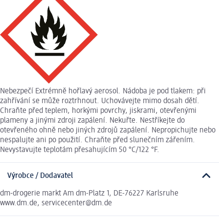
Nebezpečí Extrémně hořlavý aerosol. Nádoba je pod tlakem: při
zahřívání se může roztrhnout. Uchovávejte mimo dosah dětí.
Chraňte před teplem, horkými povrchy, jiskrami, otevřenými
plameny a jinými zdroji zapálení. Nekuřte. Nestříkejte do
otevřeného ohně nebo jiných zdrojů zapálení. Nepropichujte nebo
nespalujte ani po použití. Chraňte před slunečním zářením.
Nevystavujte teplotám přesahujícím 50 °C/122 °F.
Výrobce / Dodavatel
dm-drogerie markt Am dm-Platz 1, DE-76227 Karlsruhe
www.dm.de, servicecenter@dm.de