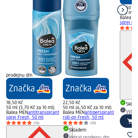
32,50 Kč
200 ml (
Balea M
sprej Inv
prodejnu dm
18,50 Kč
22,50 Kč
Skla
50 ml (3,70 Kč za 10 ml)
50 ml (4,50 Kč za 10 ml)
Vybra
Balea MEN
antitranspirant
Balea MEN
antiperspirant
sprej Fresh, 50 ml
roll-on Fresh, 50 ml
(16)
(10)
Skladem
Vybrat prodejnu dm