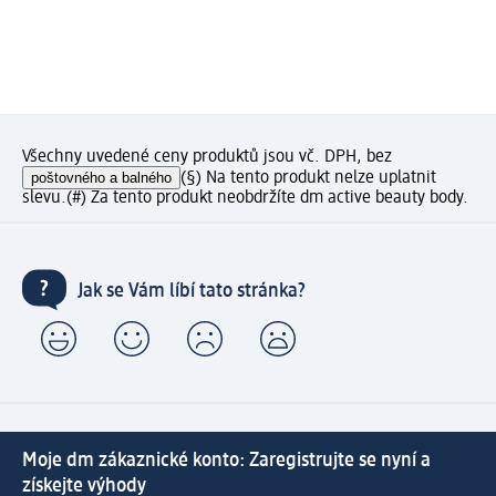
Všechny uvedené ceny produktů jsou vč. DPH, bez
poštovného a balného
(§) Na tento produkt nelze uplatnit
slevu.
(#) Za tento produkt neobdržíte dm active beauty body.
Jak se Vám líbí tato stránka?
Moje dm zákaznické konto: Zaregistrujte se nyní a
získejte výhody