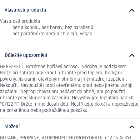
Vlastnosti produktu
Vlastnosti produktu:
bez alkoholu, bez barviv, bez parabenů,
bez parafínů/minerálních olejů, vegan
Důležité upozornění
NEBEZPEČÍ. Extrémně hořlavý aerosol. Nádoba je pod tlakem:
Může při zahřátí prasknout. Chraňte před teplem, horkými
povrchy, jiskrami, otevřeným ohněm a jinými zdroji zapálení.
Nekouřit. Nespouštět proti otevřenému ohni nebo jinému zdroji
zapálení. Nepropichovat ani nedávat do ohně, ani po použití.
Chraňte před slunečním zářením. Nevystavujte teplotám nad 50
°C/122 °F. Držte mimo dosah dětí. Nestříkejte do očí a nepoužívejte
na poraněnou nebo podrážděnou pokožku.
Složení
BUTANE, PROPANE, ALUMINUM CHLOROHYDRATE, C12-15 ALKYL