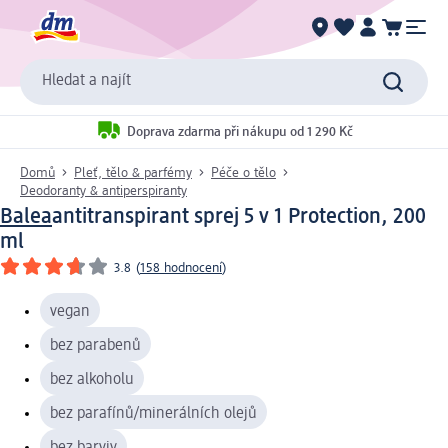
Hledat a najít
Doprava zdarma při nákupu od 1 290 Kč
Domů
Pleť, tělo & parfémy
Péče o tělo
Deodoranty & antiperspiranty
Balea
antitranspirant sprej 5 v 1 Protection, 200
ml
3.8
(
158 hodnocení
)
vegan
bez parabenů
bez alkoholu
bez parafínů/minerálních olejů
bez barviv