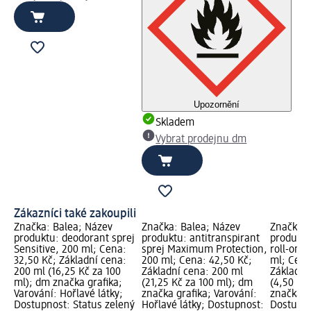
Upozornění
Skladem
Vybrat prodejnu dm
Zákazníci také zakoupili
Značka: Balea; Název
Značka: Balea; Název
Značka: 
produktu: deodorant sprej
produktu: antitranspirant
produktu
Sensitive, 200 ml; Cena:
sprej Maximum Protection,
roll-on 5
32,50 Kč; Základní cena:
200 ml; Cena: 42,50 Kč;
ml; Cena
200 ml (16,25 Kč za 100
Základní cena: 200 ml
Základní
ml); dm značka grafika;
(21,25 Kč za 100 ml); dm
(4,50 Kč
Varování: Hořlavé látky;
značka grafika; Varování:
značka g
Dostupnost: Status zelený
Hořlavé látky; Dostupnost:
Dostupno