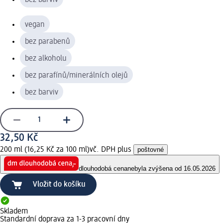
vegan
bez parabenů
bez alkoholu
bez parafínů/minerálních olejů
bez barviv
32,50 Kč
200 ml (16,25 Kč za 100 ml)
vč. DPH plus
poštovné
dlouhodobá cena
nebyla zvýšena od 16.05.2026
Vložit do košíku
Skladem
Standardní doprava za 1-3 pracovní dny