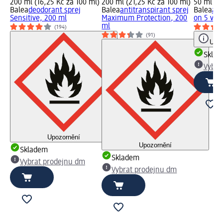
200 ml (16,25 Kč za 100 ml)
200 ml (21,25 Kč za 100 ml)
50 ml (4,
Balea
deodorant sprej
Balea
antitranspirant sprej
Balea
ant
Sensitive, 200 ml
Maximum Protection, 200
on 5 v 1 
ml
(194)
(91)
Upoz
Skla
Vybra
Upozornění
Upozornění
Skladem
Skladem
Vybrat prodejnu dm
Vybrat prodejnu dm