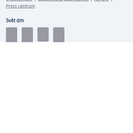
Press centrum
Svět dm
Platební možnosti
Spojte se s dm