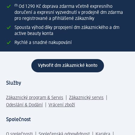
⁽¹⁾ Od 1 290 Kč doprava zdarma včetně expresního
doručení a expresní vyzvednutí v prodejně dm zdarma
pro registrované a přihlášené zákazníky
Spousta výhod díky propojení dm zákaznického a dm
active beauty konta
Rychlé a snadné nakupování
Vytvořit dm zákaznické konto
Služby
Zákaznický program & Servis
Zákaznický servis
Odeslání & Dodání
Vrácení zboží
Společnost
O společnosti
Společenská odpovědnost
Kariéra