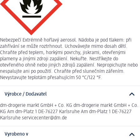
Nebezpečí Extrémně hořlavý aerosol. Nádoba je pod tlakem: při
zahřívání se může roztrhnout. Uchovávejte mimo dosah dětí.
Chraňte před teplem, horkými povrchy, jiskrami, otevřenými
plameny a jinými zdroji zapálení. Nekuřte. Nestříkejte do
otevřeného ohně nebo jiných zdrojů zapálení. Nepropichujte nebo
nespalujte ani po použití. Chraňte před slunečním zářením.
Nevystavujte teplotám přesahujícím 50 °C/122 °F.
Výrobce / Dodavatel
dm-drogerie markt GmbH + Co. KG dm-drogerie markt GmbH + Co.
KG Am dm-Platz 1 DE-76227 Karlsruhe Am dm-Platz 1 DE-76227
Karlsruhe servicecenter@dm.de
Vyrobeno v