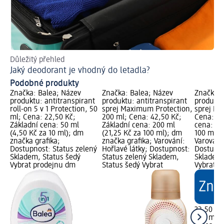
Důležitý přehled
Ins
Jaký deodorant je vhodný do letadla?
Co
Podobné produkty
Značka: Balea; Název
Značka: Balea; Název
Značka: 
produktu: antitranspirant
produktu: antitranspirant
produktu
roll-on 5 v 1 Protection, 50
sprej Maximum Protection,
sprej Inv
ml; Cena: 22,50 Kč;
200 ml; Cena: 42,50 Kč;
Cena: 32
Základní cena: 50 ml
Základní cena: 200 ml
cena: 20
(4,50 Kč za 10 ml); dm
(21,25 Kč za 100 ml); dm
100 ml);
značka grafika;
značka grafika; Varování:
Varování:
Dostupnost: Status zelený
Hořlavé látky; Dostupnost:
Dostupno
Skladem, Status šedý
Status zelený Skladem,
Skladem,
Vybrat prodejnu dm
Status šedý Vybrat
Vybrat p
32,50 Kč
200 ml (