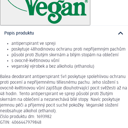
Popis produktu
antiperspirant ve spreji
poskytuje 48hodinovou ochranu proti nepříjemným pachům
působí proti žlutým skvrnám a bílým stopám na oblečení
s ovocně-květinovou vůní
veganský výrobek a bez alkoholu (ethanolu)
Balea deodorant antiperspirant 5v1 poskytuje spolehlivou ochranu
proti pocení a nepříjemnému tělesnému pachu. Jeho složení s
ovocně-květinovou vůní zajišťuje dlouhotrvající pocit svěžesti až na
48 hodin. Tento antiperspirant ve spreji působí proti žlutým
skvrnám na oblečení a nezanechává bílé stopy. Navíc poskytuje
jemnou péči a příjemný pocit suché pokožky. Veganské složení
neobsahuje alkohol (ethanol).
číslo produktu dm: 1693982
GTIN: 4066447979848