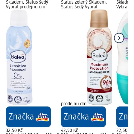
Skladem, Status šedý
Status zelený Skladem,
Skladem,
Vybrat prodejnu dm
Status šedý Vybrat
Vybrat p
prodejnu dm
32,50 Kč
42,50 Kč
22,50 Kč