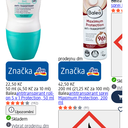
Balea M
sprej Inv
prodejnu dm
Skla
22,50 Kč
42,50 Kč
Vybra
50 ml (4,50 Kč za 10 ml)
200 ml (21,25 Kč za 100 ml)
Balea
antitranspirant roll-
Balea
antitranspirant sprej
on 5 v 1 Protection, 50 ml
Maximum Protection, 200
ml
(192)
(91)
Upozornění
Skladem
Vybrat prodejnu dm