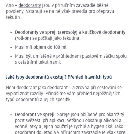
Ano –
deodoranty
jsou v příručním zavazadle běžně
povoleny. Vztahují se na ně však pravidla pro přepravu
tekutin:
Deodoranty ve spreji (aerosoly) a kuličkové deodoranty
(
roll
-on)
se počítají jako tekutina.
Musí mít
objem do 100 ml
.
Musí být umístěné v průhledném plastovém
sáčku
spolu
s ostatními tekutinami.
Jaké typy deodorantů existují? Přehled hlavních typů
Není deodorant jako deodorant – a zrovna při cestování se
vyplatí znát rozdíly. Přinášíme vám přehled nejběžnějších
typů deodorantů a jejich specifik.
Deodorant ve spreji
:
Spreje jsou oblíbené pro okamžitý
pocit svěžesti při aplikaci. Většinou obsahují alkohol a
vonné látky a jejich použití je rychlé a hygienické. Jako
deodorant do letadla v příručním zavazadle je však sprej