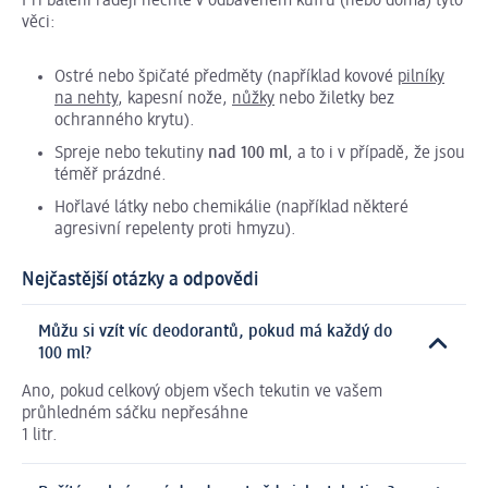
Při balení raději nechte v odbaveném kufru (nebo doma) tyto
věci:
Ostré nebo špičaté předměty (například kovové
pilníky
na nehty
, kapesní nože,
nůžky
nebo žiletky bez
ochranného krytu).
Spreje nebo tekutiny
nad 100 ml
, a to i v případě, že jsou
téměř prázdné.
Hořlavé látky nebo chemikálie (například některé
agresivní repelenty proti hmyzu).
Nejčastější otázky a odpovědi
Můžu si vzít víc deodorantů, pokud má každý do
100 ml?
Ano, pokud celkový objem všech tekutin ve vašem
průhledném sáčku nepřesáhne
1 litr.