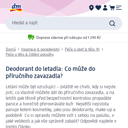
Hledat a najít
Doprava zdarma při nákupu od 1 290 Kč
Domů
Inspirace & poradenství
Péče o pleť & tělo 🧼
Péče o tělo & čištění pokožky
Deodorant do letadla: Co může do
příručního zavazadla?
Létání může být vzrušující – zvláště ve chvíli, kdy si nejste
jistí, co vlastně můžete dát do příručního zavazadla, a na
letišti pak těsně před bezpečnostní kontrolou propadáte
panice a horečně přerovnáváte kufr. Největší nejistota
panuje kolem kosmetiky, jako jsou deodoranty, make-up a
podobně. Co si opravdu můžete vzít s sebou na palubu, v
jaké velikosti a jak vše správně zabalit? Odpovědi najdete v
tomto článku.