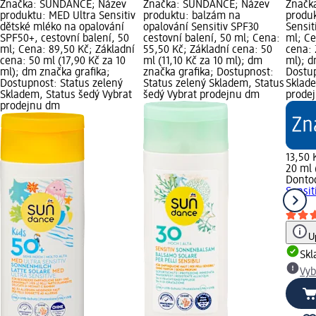
Značka: SUNDANCE; Název
Značka: SUNDANCE; Název
Značk
produktu: MED Ultra Sensitiv
produktu: balzám na
produk
dětské mléko na opalování
opalování Sensitiv SPF30
Sensit
SPF50+, cestovní balení, 50
cestovní balení, 50 ml; Cena:
ml; Ce
ml; Cena: 89,50 Kč; Základní
55,50 Kč; Základní cena: 50
cena: 
cena: 50 ml (17,90 Kč za 10
ml (11,10 Kč za 10 ml); dm
ml); d
ml); dm značka grafika;
značka grafika; Dostupnost:
Dostup
Dostupnost: Status zelený
Status zelený Skladem, Status
Sklade
Skladem, Status šedý Vybrat
šedý Vybrat prodejnu dm
prode
prodejnu dm
13,50 
20 ml 
Donto
Sensit
ml
U
Sk
Vyb