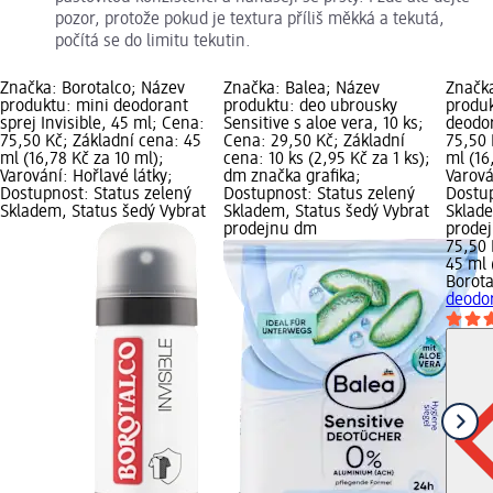
pozor, protože pokud je textura příliš měkká a tekutá,
počítá se do limitu tekutin.
Značka: Borotalco; Název
Značka: Balea; Název
Značka
produktu: mini deodorant
produktu: deo ubrousky
produk
sprej Invisible, 45 ml; Cena:
Sensitive s aloe vera, 10 ks;
deodor
75,50 Kč; Základní cena: 45
Cena: 29,50 Kč; Základní
75,50 
ml (16,78 Kč za 10 ml);
cena: 10 ks (2,95 Kč za 1 ks);
ml (16
Varování: Hořlavé látky;
dm značka grafika;
Varová
Dostupnost: Status zelený
Dostupnost: Status zelený
Dostup
Skladem, Status šedý Vybrat
Skladem, Status šedý Vybrat
Sklade
prodejnu dm
prode
75,50 
45 ml 
Borota
deodor