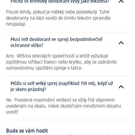
Počítá se krémový deodorant vždy jako tekutina?
Pouze tehdy, pokud je měkký nebo polotekutý. Tuhé
deodoranty na bázi vosků do limitu tekutin zpravidla
nespadají.
Musí mít deodorant ve spreji bezpodmínečně
ochranné víčko?
Ano. Většina leteckých společností a letišť vyžaduje
zajištěnou stříkací hlavici nebo krytku, aby se zabránilo
samovolnému spuštění spreje v tašce.
Můžu si vzít velký sprej (například 150 ml), když už
je skoro prázdný?
Ne. Povolená maximální velikost se vždy řídí objemem
uvedeným na obalu, nikoli skutečným množstvím obsahu
uvnitř.
Bude se vám hodit