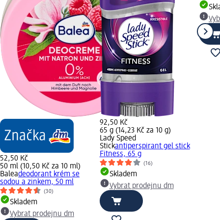
Sk
Vyb
92,50 Kč
65 g (14,23 Kč za 10 g)
Lady Speed
Stick
antiperspirant gel stick
Fitness, 65 g
52,50 Kč
(16)
50 ml (10,50 Kč za 10 ml)
Balea
deodorant krém se
Skladem
sodou a zinkem, 50 ml
Vybrat prodejnu dm
(30)
Skladem
Vybrat prodejnu dm