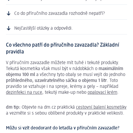
Co do příručního zavazadla rozhodně nepatří?
Nejčastější otázky a odpovědi.
Co všechno patří do příručního zavazadla? Základní
pravidla
V příručním zavazadle můžete mít tuhé i tekuté produkty.
Tekutá kosmetika však musí být v nádobkách o
maximálním
objemu 100 ml
a všechny tyto obaly se musí vejít do jednoho
průhledného, uzavíratelného sáčku o objemu 1 litr
. Toto
pravidlo se vztahuje i na spreje, krémy a gely – například
dezinfekci na ruce
, tekutý make-up nebo
opalovací krém
.
dm tip:
Objevte na dm.cz praktická
cestovní balení kosmetiky
a vezměte si s sebou oblíbené produkty v praktické velikosti.
Můžu si vzít deodorant do letadla v příručním zavazadle?