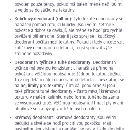
povolen pouze tehdy, pokud má balení méně než 100 ml
a vejde se do sáčku na tekutiny.
Kuličkový deodorant (
roll
-on)
:
Tyto tekuté deodoranty se
nanášejí pomocí rotující kuličky. Jsou velmi šetrné k
pokožce a dobře se dávkují, ale méně se hodí pro rychlé
osvěžení během dne. Stejně jako sprej se i kuličkový
deodorant počítá mezi tekutiny. Pokud si tedy chcete vzít
kuličkový deodorant do letadla, musí splňovat výše
zmíněné požadavky.
Deodorant v tyčince a tuhé deodoranty
:
Deodorant v
tyčince má pevnou konzistenci, nanáší se přímo na
pokožku a většinou neobsahuje žádnou tekutou složku.
To z něj dělá ideální deodorant do letadla –
nevztahují se
na něj limity pro tekutiny
. Čím dál populárnější jsou
také přírodní tuhé deodoranty – často mívají krémovou
texturu v malém kelímku nebo formu tuhého balzámu
ve vysunovací tubě. Většinou neobsahují hnací plyny ani
hliníkové soli a bývají v udržitelných obalech.
Krémový deodorant
:
Krémové deodoranty jsou velmi
pečující a skvěle se hodí pro citlivou pokožku. Mají
pastovitou konzistenci a nanášejí se prsty. I zde ale dejte