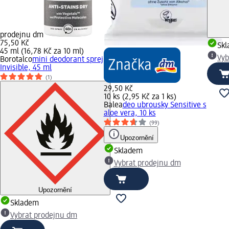
prodejnu dm
75,50 Kč
Sk
45 ml (16,78 Kč za 10 ml)
Vyb
Borotalco
mini deodorant sprej
Invisible, 45 ml
(1)
29,50 Kč
10 ks (2,95 Kč za 1 ks)
Balea
deo ubrousky Sensitive s
aloe vera, 10 ks
(99)
Upozornění
Skladem
Vybrat prodejnu dm
Upozornění
Skladem
Vybrat prodejnu dm