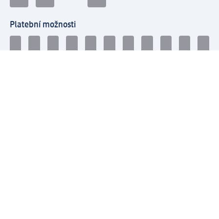
Platební možnosti
Spojte se s dm
dm newsletter: Získejte přehled snadno a rychle
Přihlaste se k odběru dm newsletteru