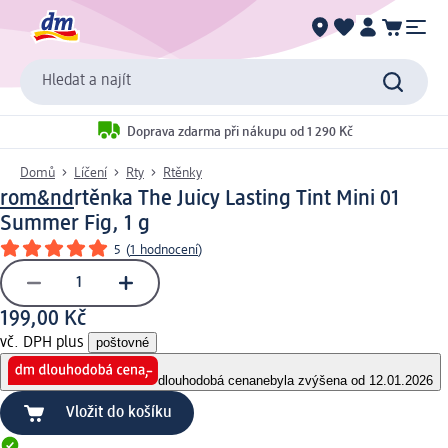
Hledat a najít
Doprava zdarma při nákupu od 1 290 Kč
Domů
Líčení
Rty
Rtěnky
rom&nd
rtěnka The Juicy Lasting Tint Mini 01
Summer Fig, 1 g
5
(
1 hodnocení
)
199,00 Kč
vč. DPH plus
poštovné
dlouhodobá cena
nebyla zvýšena od 12.01.2026
Vložit do košíku