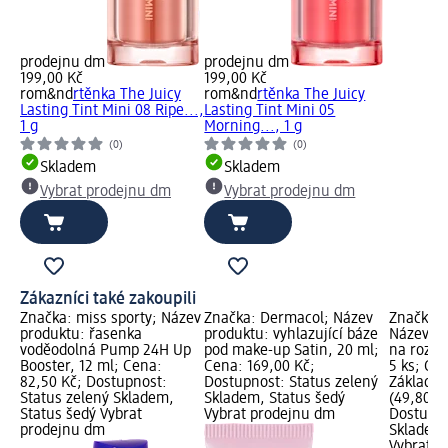
prodejnu dm
prodejnu dm
199,00 Kč
199,00 Kč
rom&nd
rtěnka The Juicy
rom&nd
rtěnka The Juicy
Lasting Tint Mini 08 Ripe...,
Lasting Tint Mini 05
1 g
Morning..., 1 g
(0)
(0)
Skladem
Skladem
Vybrat prodejnu dm
Vybrat prodejnu dm
Zákazníci také zakoupili
Značka: miss sporty; Název
Značka: Dermacol; Název
Značka: 
produktu: řasenka
produktu: vyhlazující báze
Název pr
voděodolná Pump 24H Up
pod make-up Satin, 20 ml;
na rozší
Booster, 12 ml; Cena:
Cena: 169,00 Kč;
5 ks; Ce
82,50 Kč; Dostupnost:
Dostupnost: Status zelený
Základní
Status zelený Skladem,
Skladem, Status šedý
(49,80 Kč
Status šedý Vybrat
Vybrat prodejnu dm
Dostupno
prodejnu dm
Skladem,
Vybrat p