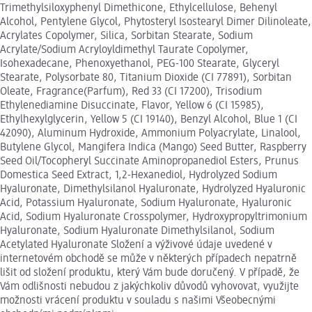
Trimethylsiloxyphenyl Dimethicone, Ethylcellulose, Behenyl
Alcohol, Pentylene Glycol, Phytosteryl Isostearyl Dimer Dilinoleate,
Acrylates Copolymer, Silica, Sorbitan Stearate, Sodium
Acrylate/Sodium Acryloyldimethyl Taurate Copolymer,
Isohexadecane, Phenoxyethanol, PEG-100 Stearate, Glyceryl
Stearate, Polysorbate 80, Titanium Dioxide (CI 77891), Sorbitan
Oleate, Fragrance(Parfum), Red 33 (CI 17200), Trisodium
Ethylenediamine Disuccinate, Flavor, Yellow 6 (CI 15985),
Ethylhexylglycerin, Yellow 5 (CI 19140), Benzyl Alcohol, Blue 1 (CI
42090), Aluminum Hydroxide, Ammonium Polyacrylate, Linalool,
Butylene Glycol, Mangifera Indica (Mango) Seed Butter, Raspberry
Seed Oil/Tocopheryl Succinate Aminopropanediol Esters, Prunus
Domestica Seed Extract, 1,2-Hexanediol, Hydrolyzed Sodium
Hyaluronate, Dimethylsilanol Hyaluronate, Hydrolyzed Hyaluronic
Acid, Potassium Hyaluronate, Sodium Hyaluronate, Hyaluronic
Acid, Sodium Hyaluronate Crosspolymer, Hydroxypropyltrimonium
Hyaluronate, Sodium Hyaluronate Dimethylsilanol, Sodium
Acetylated Hyaluronate Složení a výživové údaje uvedené v
internetovém obchodě se může v některých případech nepatrně
lišit od složení produktu, který Vám bude doručený. V případě, že
Vám odlišnosti nebudou z jakýchkoliv důvodů vyhovovat, využijte
možnosti vrácení produktu v souladu s našimi Všeobecnými