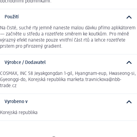
obchodními podmínkami.
Použití
Na čisté, suché rty jemně naneste malou dávku přímo aplikátorem
— začněte u středu a rozetřete směrem ke koutkům. Pro méně
výrazný efekt naneste pouze vnitřní část rtů a lehce rozetřete
prstem pro přirozený gradient.
Výrobce / Dodavatel
COSMAX, INC 58 Jeyakgongdan 1-gil, Hyangnam-eup, Hwaseong-si,
Gyeonggi-do, Korejská republika marketa.travnickova@nbb-
trade.cz
Vyrobeno v
Korejská republika