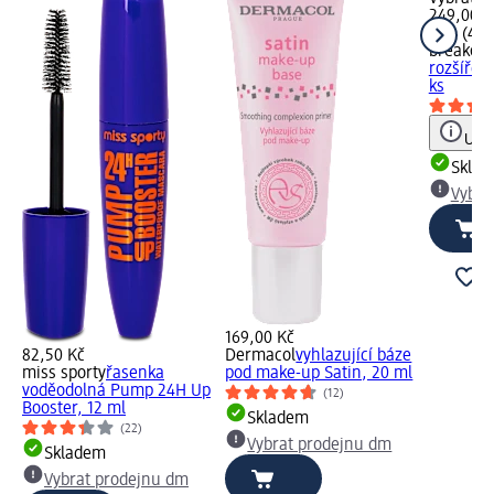
249,00 K
5 ks (49,
breakout
rozšířen
ks
Upoz
Skla
Vybra
169,00 Kč
82,50 Kč
Dermacol
vyhlazující báze
miss sporty
řasenka
pod make-up Satin, 20 ml
voděodolná Pump 24H Up
(12)
Booster, 12 ml
Skladem
(22)
Vybrat prodejnu dm
Skladem
Vybrat prodejnu dm