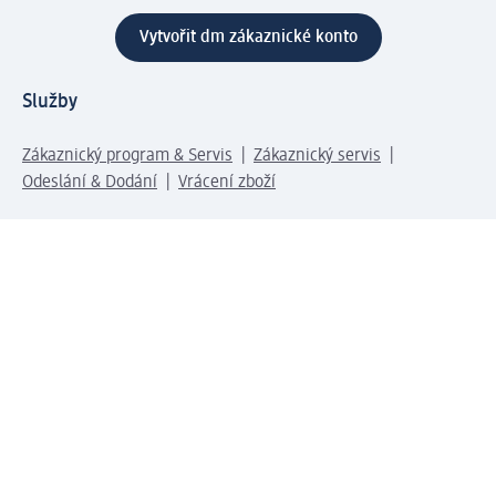
Vytvořit dm zákaznické konto
Služby
Zákaznický program & Servis
Zákaznický servis
Odeslání & Dodání
Vrácení zboží
Společnost
O společnosti
Společenská odpovědnost
Kariéra
Press centrum
Svět dm