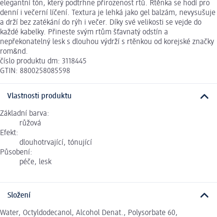
elegantní tón, který podtrhne přirozenost rtů. Rtěnka se hodí pro
denní i večerní líčení. Textura je lehká jako gel balzám, nevysušuje
a drží bez zatékání do rýh i večer. Díky své velikosti se vejde do
každé kabelky. Přineste svým rtům šťavnatý odstín a
nepřekonatelný lesk s dlouhou výdrží s rtěnkou od korejské značky
rom&nd.
číslo produktu dm: 3118445
GTIN: 8800258085598
Vlastnosti produktu
Základní barva:
růžová
Efekt:
dlouhotrvající, tónující
Působení:
péče, lesk
Složení
Water, Octyldodecanol, Alcohol Denat., Polysorbate 60,