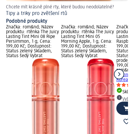
Chcete mít krásně plné rty, které budou neodolatelné?
Ru
Tipy a triky pro zvětšení rtů
Ja
Podobné produkty
Značka: rom&nd; Název
Značka: rom&nd; Název
Značka:
produktu: rtěnka The Juicy
produktu: rtěnka The Juicy
produktu
Lasting Tint Mini 08 Ripe
Lasting Tint Mini 05
Lasting 
Persimmon, 1 g; Cena:
Morning Apple, 1 g; Cena:
Raspberr
199,00 Kč; Dostupnost:
199,00 Kč; Dostupnost:
199,00 K
Status zelený Skladem,
Status zelený Skladem,
Status z
Status šedý Vybrat
Status šedý Vybrat
Status š
prodejn
199,00 K
rom&nd
Lasting T
Korean...
Skla
Vybra